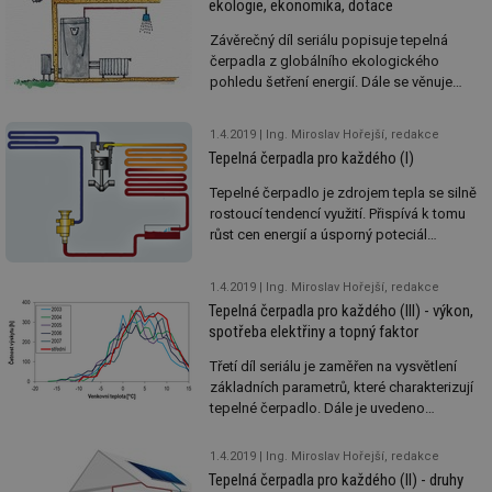
ekologie, ekonomika, dotace
Závěrečný díl seriálu popisuje tepelná
čerpadla z globálního ekologického
pohledu šetření energií. Dále se věnuje
problematice nákladů na provoz,
návratnosti investice tepelných čerpadel a
1.4.2019
Ing. Miroslav Hořejší, redakce
možnostem získání státních dotací.
Tepelná čerpadla pro každého (I)
Tepelné čerpadlo je zdrojem tepla se silně
rostoucí tendencí využití. Přispívá k tomu
růst cen energií a úsporný poteciál
spolupráce tepelného čerpadla s
fotovolatickou elektrárnou. Seznamte se s
1.4.2019
Ing. Miroslav Hořejší, redakce
principem činnosti tepelného čerpadla, s
Tepelná čerpadla pro každého (III) - výkon,
jeho výhodami.
spotřeba elektřiny a topný faktor
Třetí díl seriálu je zaměřen na vysvětlení
základních parametrů, které charakterizují
tepelné čerpadlo. Dále je uvedeno
doporučení pro které otopné soustavy se
tepelné čerpadlo hodí jako zdroj tepla a
1.4.2019
Ing. Miroslav Hořejší, redakce
proč je vhodné tepelné čerpadlo
Tepelná čerpadla pro každého (II) - druhy
kombinovat s druhým zdrojem tepla.