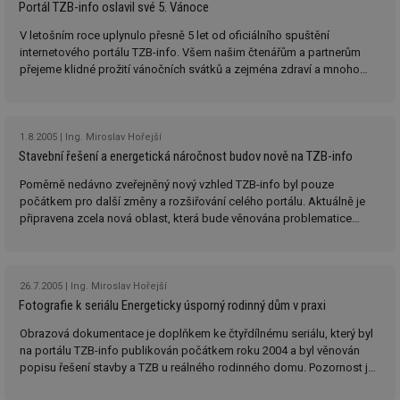
Portál TZB-info oslavil své 5. Vánoce
V letošním roce uplynulo přesně 5 let od oficiálního spuštění
internetového portálu TZB-info. Všem našim čtenářům a partnerům
přejeme klidné prožití vánočních svátků a zejména zdraví a mnoho
úspěchů v příštím roce 2007.
1.8.2005
Ing. Miroslav Hořejší
Stavební řešení a energetická náročnost budov nově na TZB-info
Poměrně nedávno zveřejněný nový vzhled TZB-info byl pouze
počátkem pro další změny a rozšiřování celého portálu. Aktuálně je
připravena zcela nová oblast, která bude věnována problematice
snižování energetické náročnosti budov a to zejména s ohledem na
stavební řešení objektů.
26.7.2005
Ing. Miroslav Hořejší
Fotografie k seriálu Energeticky úsporný rodinný dům v praxi
Obrazová dokumentace je doplňkem ke čtyřdílnému seriálu, který byl
na portálu TZB-info publikován počátkem roku 2004 a byl věnován
popisu řešení stavby a TZB u reálného rodinného domu. Pozornost je
věnována především řešení problematických detailů.