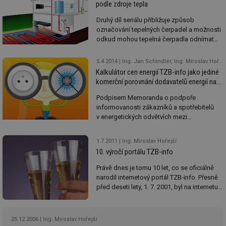
podle zdroje tepla
Druhý díl seriálu přibližuje způsob
označování tepelných čerpadel a možnosti
odkud mohou tepelná čerpadla odnímat
teplo.
5.4.2014
Ing. Jan Schindler, Ing. Miroslav Hořejší, Ing. Zdeněk Reinberk, Ing. Dagmar Kopačková, Ph.D., redakce
Kalkulátor cen energií TZB-info jako jediné
komerční porovnání dodavatelů energií na
stránkách ERÚ
Podpisem Memoranda o podpoře
informovanosti zákazníků a spotřebitelů
v energetických odvětvích mezi
Energetickým regulačním úřadem a
společností Topinfo s.r.o. byl ukončen přes
1.7.2011
Ing. Miroslav Hořejší
1 rok trvající proces ověřování objektivity a
10. výročí portálu TZB-info
nezávislosti Kalkulátoru cen energií TZB-
info ze strany ERÚ.
Kalkulátor cen energií
Právě dnes je tomu 10 let, co se oficiálně
TZB-info je jako jediné komerční
narodil internetový portál TZB-info. Přesně
porovnání dodavatelů energií umístěn
před deseti lety, 1. 7. 2001, byl na internetu
na webových stránkách Energetického
zpřístupněn tehdy zcela nový portál, který
regulačního úřadu.
navázal na původní server zaměřený pouze
na topenářství.
25.12.2006
Ing. Miroslav Hořejší