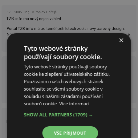
17.5.2005
Ing. Miroslav Hořejší
TZB-info má nový nejen vzhled
Portál TZB-info má po téměř pěti letech zcela nový barevný design.
Nový vzhled ale pouze doprovází další změny, jejichž hlavním cílem je
×
větší přehlednost jak pro pravidelné čtenáře, tak i pro náhodné
návštěvníky.
Tyto webové stránky
používají soubory cookie.
21.11.2004
Ing. Miroslav Hořejší, TZB-info
Tyto webové stránky používají soubory
Články a obory nově na portálu TZB-info
cookie ke zlepšení uživatelského zážitku.
Pravidelní čtenáři určitě zaznamenali změny, které byly postupně
Používáním našich webových stránek
prováděny v minulém týdnu na titulní straně portálu a také v oborových
souhlasíte se všemi soubory cookie v
částech TZB-infa. Jedná se o začátek změn, které by měly
souladu s našimi zásadami používání
dlouhodobě vést zejména k přehlednějšímu a kvalitnějšímu obsahu
souborů cookie.
Více informací
celého portálu.
SHOW ALL PARTNERS
(1709) →
11.3.2004
Ing. Miroslav Hořejší
Energeticky úsporný rodinný dům v praxi (IV)
Závěrečný díl seriálu je věnován popisu skutečně realizovaného řešení
VŠE PŘIJMOUT
TZB v energeticky úsporném domě. Článek zmiňuje především systém