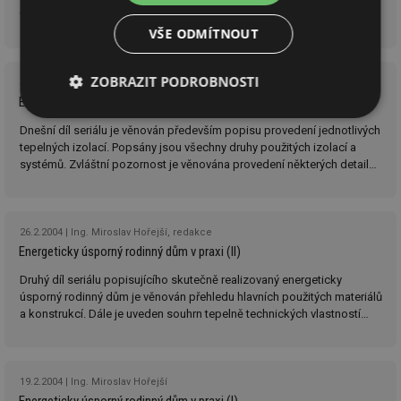
vytápění tepelným čerpadlem, nucené větrání s rekuperací tepla a
způsob ohřevu TUV.
VŠE ODMÍTNOUT
ZOBRAZIT PODROBNOSTI
4.3.2004
Ing. Miroslav Hořejší
Energeticky úsporný rodinný dům v praxi (III)
Nezbytně
Výkonové
Soubory
Dnešní díl seriálu je věnován především popisu provedení jednotlivých
nutné
soubory
cílení
tepelných izolací. Popsány jsou všechny druhy použitých izolací a
soubory
systémů. Zvláštní pozornost je věnována provedení některých detailů,
které autor považuje za důležité, ale které nejsou úplně obvyklé u
ostatních domů.
Funkční soubory
Nezařazené
soubory
26.2.2004
Ing. Miroslav Hořejší, redakce
Energeticky úsporný rodinný dům v praxi (II)
Druhý díl seriálu popisujícího skutečně realizovaný energeticky
úsporný rodinný dům je věnován přehledu hlavních použitých materiálů
a konstrukcí. Dále je uveden souhrn tepelně technických vlastností
jednotlivých konstrukcí a výpočet tepelných ztrát.
Nezbytně nutné soubory
Výkonové soubory
19.2.2004
Ing. Miroslav Hořejší
Soubory cílení
Funkční soubory