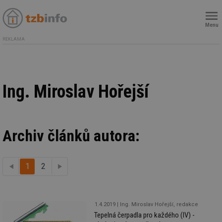
Menu
REKLAMA
Ing. Miroslav Hořejší
Archiv článků autora:
1
předchozí
2
další
1.4.2019
Ing. Miroslav Hořejší, redakce
Tepelná čerpadla pro každého (IV) -