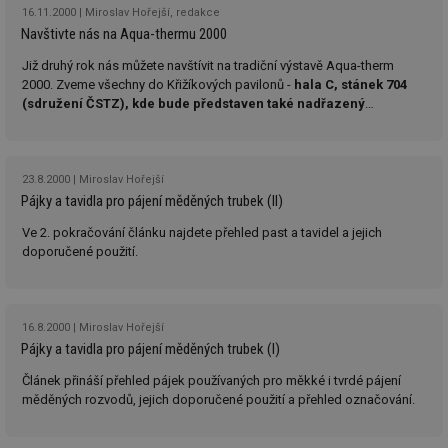
poč
16.11.2000
Miroslav Hořejší, redakce
Ne
žá
Navštivte nás na Aqua-thermu 2000
id
in
Již druhý rok nás můžete navštívit na tradiční výstavě Aqua-therm
2000. Zveme všechny do Křižíkových pavilonů -
hala C, stánek 704
id
vetrani.tzb-
10 let
Te
info.cz
co
(sdružení ČSTZ), kde bude představen také nadřazený
po
informační systém TZ info.
vy
se
_hjIncludedInSessionSample
1 minuta
Te
Hotjar Ltd
23.8.2000
Miroslav Hořejší
59 sekund
co
elektro.tzb-
Pájky a tavidla pro pájení měděných trubek (II)
na
info.cz
ab
Ho
Ve 2. pokračování článku najdete přehled past a tavidel a jejich
zd
doporučené použití.
ná
za
vz
de
de
re
16.8.2000
Miroslav Hořejší
we
Pájky a tavidla pro pájení měděných trubek (I)
mv
2 měsíce 4
Te
Airtable
Článek přináší přehled pájek používaných pro měkké i tvrdé pájení
týdny
co
.tzb-info.cz
po
měděných rozvodů, jejich doporučené použití a přehled označování.
sl
už
int