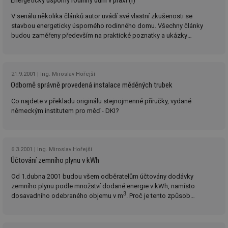
Energeticky úsporný rodinný dům v praxi (I)
Nezařazené soubory
V seriálu několika článků autor uvádí své vlastní zkušenosti se
Nezbytně nutné soubory cookie umožňují základní
stavbou energeticky úsporného rodinného domu. Všechny články
funkce webových stránek, jako je přihlášení
budou zaměřeny především na praktické poznatky a ukázky
uživatele a správa účtu. Webové stránky nelze bez
skutečných řešení, která lze při stavbě použít. První díl popisuje
nezbytně nutných souborů cookie správně používat.
obecně koncepci domu a prostorové rozmístění vnitřních místností.
Provider
/
Název
Vyprší
Po
Doména
21.9.2001
Ing. Miroslav Hořejší
Odborně správně provedená instalace měděných trubek
g_state
.forum.tzb-
Zavřením
Sl
info.cz
prohlížeče
př
po
Co najdete v překladu originálu stejnojmenné příručky, vydané
německým institutem pro měď - DKI?
g_csrf_token
.forum.tzb-
Zavřením
Sl
info.cz
prohlížeče
př
po
id
konference.tzb-
1 rok
Te
6.3.2001
Ing. Miroslav Hořejší
info.cz
co
po
Účtování zemního plynu v kWh
vy
se
Od 1.dubna 2001 budou všem odběratelům účtovány dodávky
zemního plynu podle množství dodané energie v kWh, namísto
_hjAbsoluteSessionInProgress
29 minut
So
Hotjar Ltd
3
59 sekund
na
.tzb-info.cz
dosavadního odebraného objemu v m
. Proč je tento způsob
ab
spravedlivější a jak bude prováděn přepočet ?
sl
ce
pr