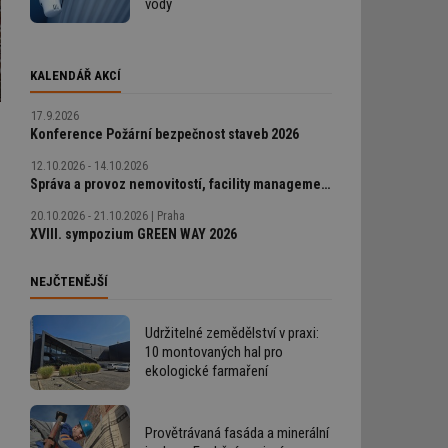
vody
KALENDÁŘ AKCÍ
17.9.2026
Konference Požární bezpečnost staveb 2026
12.10.2026 - 14.10.2026
Správa a provoz nemovitostí, facility management v praxi
20.10.2026 - 21.10.2026
Praha
XVIII. sympozium GREEN WAY 2026
NEJČTENĚJŠÍ
Udržitelné zemědělství v praxi:
10 montovaných hal pro
ekologické farmaření
Provětrávaná fasáda a minerální