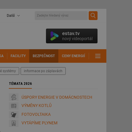
Další
estav.tv
nový videoportál
KA
FACILITY
BEZPEČNOST
CENY ENERGIÍ
DALŠÍ
é systémy
informace po záplavách
TÉMATA 2026
ÚSPORY ENERGIE V DOMÁCNOSTECH
VÝMĚNY KOTLŮ
FOTOVOLTAIKA
VYTÁPÍME PLYNEM
,