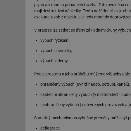
plynů a v mnoha případech i světla. Tato uvolněná ene
mají destruktivní následky. Tento nežádoucí jev je c
evakuaci osob z objektu a je tedy mnohdy doprovázen 
V praxi se lze setkat se třemi základními druhy výbuch
výbuch fyzikální,
výbuch chemický,
výbuch jaderný.
Podle prostoru a jeho průběhu můžeme výbuchy dále d
ohraničený výbuch (uvnitř nádob, potrubí, kanálů, 
částečně ohraničený výbuch (v místnostech, budov
neohraničený výbuch (v otevřených provozech a j
Samotný mechanismus výbušné přeměny může být podle
deflagrace,