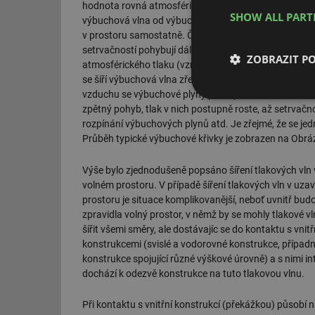
hodnota rovná atmosférickému tlaku. V tu chvíli se
SHOW ALL PAR
výbuchová vlna od výbuchových plynů oddělí a šíří se
v prostoru samostatně. Částice výbuchových plynů s
setrvačností pohybují dále, jejich tlak klesne pod hod
ZOBRAZIT P
atmosférického tlaku (vzniká podtlak) a za výbuchov
se šíří výbuchová vlna zředění. Vlivem vyššího okolníh
vzduchu se výbuchové plyny postupně zastaví a začne
Nezbytně nutn
zpětný pohyb, tlak v nich postupně roste, až setrvačn
soubory
rozpínání výbuchových plynů atd. Je zřejmé, že se je
Průběh typické výbuchové křivky je zobrazen na Obráz
Výše bylo zjednodušeně popsáno šíření tlakových vln 
volném prostoru. V případě šíření tlakových vln v uz
prostoru je situace komplikovanější, neboť uvnitř bud
Nezbytně nutn
zpravidla volný prostor, v němž by se mohly tlakové vl
šířit všemi směry, ale dostávajíc se do kontaktu s vnit
Nezbytně nutné soubo
konstrukcemi (svislé a vodorovné konstrukce, případ
stránky nelze bez ne
konstrukce spojující různé výškové úrovně) a s nimi int
dochází k odezvě konstrukce na tuto tlakovou vlnu.
Název
g_state
Při kontaktu s vnitřní konstrukcí (překážkou) působí n