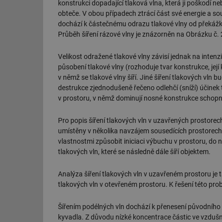
konstrukci dopadající tlaková vlna, která ji poškodí ne
g_csrf_token
obteče. V obou případech ztrácí část své energie a s
dochází k částečnému odrazu tlakové vlny od překážk
id
Průběh šíření rázové vlny je znázorněn na Obrázku č. 
_hjAbsoluteSession
Velikost odražené tlakové vlny závisí jednak na intenzi
působení tlakové vlny (rozhoduje tvar konstrukce, jej
v němž se tlakové vlny šíří. Jiné šíření tlakových vln
id
destrukce zjednodušeně řečeno odlehčí (sníží) účinek tl
v prostoru, v němž dominují nosné konstrukce schopné
_hjIncludedInSessi
Pro popis šíření tlakových vln v uzavřených prostorech
umístěny v několika navzájem sousedících prostorech
mv
vlastnostmi způsobit iniciaci výbuchu v prostoru, do 
tlakových vln, které se následně dále šíří objektem.
id
Analýza šíření tlakových vln v uzavřeném prostoru je 
tlakových vln v otevřeném prostoru. K řešení této pr
id
Šířením podélných vln dochází k přenesení původního
_hjFirstSeen
kyvadla. Z důvodu nízké koncentrace částic ve vzdušné