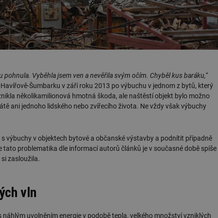
u pohnula. Vyběhla jsem ven a nevěřila svým očím. Chyběl kus baráku,“
Havířově-Šumbarku v září roku 2013 po výbuchu v jednom z bytů, který
nikla několikamilionová hmotná škoda, ale naštěstí objekt bylo možno
átě ani jednoho lidského nebo zvířecího života. Ne vždy však výbuchy
ená s výbuchy v objektech bytové a občanské výstavby a podnítit případně
že tato problematika dle informací autorů článků je v současné době spíše
si zasloužila.
ých vln
s náhlým uvolněním energie v podobě tepla, velkého množství vzniklých