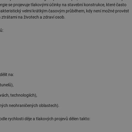
rgie se projevuje tlakovými účinky na stavební konstrukce, které často
harakteristický velmi krátkým časovým průběhem, kdy není možné provést
ztrátami na životech a zdraví osob.
ů:
ělit na:
tunelů),
ách, technologiích),
iných neohraničených oblastech).
 rychlosti děje a tlakových projevů dělen takto: