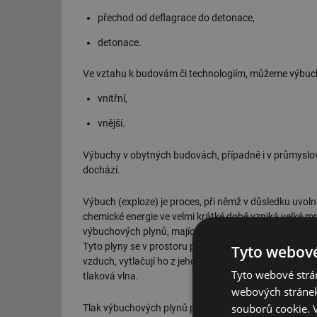
přechod od deflagrace do detonace,
detonace.
Ve vztahu k budovám či technologiím, můžeme výbuch 
vnitřní,
vnější.
Výbuchy v obytných budovách, případně i v průmyslov
dochází.
Výbuch (exploze) je proces, při němž v důsledku uvoln
chemické energie ve velmi krátké době vzniká velké m
výbuchových plynů, majících vysokou teplotu a vysoký
Tyto plyny se v prostoru prudce rozpínají a působí na 
Tyto webové
vzduch, vytlačují ho z jeho původního místa. Tím vzni
Tyto webové strán
tlaková vlna.
webových stránek
souborů cookie.
Tlak výbuchových plynů postupně v čase klesá, až se 