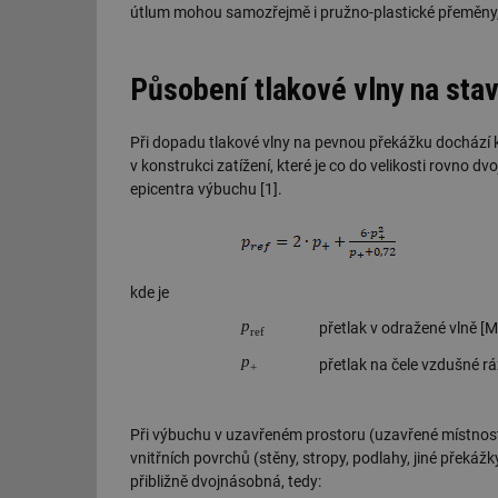
útlum mohou samozřejmě i pružno-plastické přeměny, k
id
Působení tlakové vlny na sta
_hjIncludedInSessi
Při dopadu tlakové vlny na pevnou překážku dochází
id
v konstrukci zatížení, které je co do velikosti rovno 
epicentra výbuchu [1].
id
id
_hjIncludedInSessi
kde je
p
přetlak v odražené vlně [M
ref
_dc_gtm_UA-590170
p
přetlak na čele vzdušné r
+
Při výbuchu v uzavřeném prostoru (uzavřené místnosti
id
vnitřních povrchů (stěny, stropy, podlahy, jiné překážk
přibližně dvojnásobná, tedy: