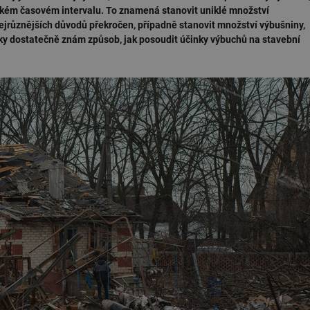
jakém časovém intervalu. To znamená stanovit uniklé množství
 nejrůznějších důvodů překročen, případně stanovit množství výbušniny,
iky dostatečně znám způsob, jak posoudit účinky výbuchů na stavební