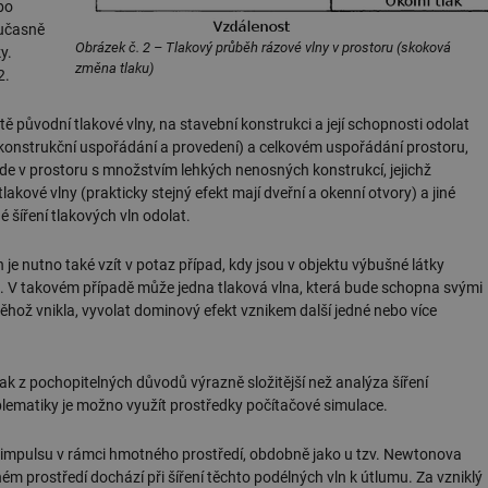
bo
.forum.tzb-
Zavřením
Slouží k přihlášení pomocí Google
oučasně
info.cz
prohlížeče
Obrázek č. 2 – Tlakový průběh rázové vlny v prostoru (skoková
y.
změna tlaku)
konference.tzb-
1 rok
Tento soubor cookie se používá k vytváře
2.
info.cz
InProgress
29 minut
Soubor cookie je nastaven tak, aby Hotj
Hotjar Ltd
tě původní tlakové vlny, na stavební konstrukci a její schopnosti odolat
59 sekund
začátek cesty uživatele pro celkový počet
.tzb-info.cz
í konstrukční uspořádání a provedení) a celkovém uspořádání prostoru,
žádné identifikovatelné informace.
 bude v prostoru s množstvím lehkých nenosných konstrukcí, jejichž
vetrani.tzb-
10 let
Tento soubor cookie se používá k vytváře
akové vlny (prakticky stejný efekt mají dveřní a okenní otvory) a jiné
info.cz
 šíření tlakových vln odolat.
onSample
1 minuta
Tento soubor cookie je nastaven tak, aby
Hotjar Ltd
59 sekund
o tom, zda je tento návštěvník zahrnut d
elektro.tzb-
definovaného denním limitem relace va
info.cz
 je nutno také vzít v potaz případ, kdy jsou v objektu výbušné látky
. V takovém případě může jedna tlaková vlna, která bude schopna svými
2 měsíce 4
Tento soubor cookie se používá ke sledo
Airtable
týdny
interakcí a výkonu v rámci vložených poh
.tzb-info.cz
něhož vnikla, vyvolat dominový efekt vznikem další jedné nebo více
usnadnění uživatelských preferencí a inte
názorech.
vytapeni.tzb-
10 let
Tento soubor cookie se používá k vytváře
tak z pochopitelných důvodů výrazně složitější než analýza šíření
info.cz
oblematiky je možno využít prostředky počítačové simulace.
stavba.tzb-
10 let
Tento soubor cookie se používá k vytváře
info.cz
 impulsu v rámci hmotného prostředí, obdobně jako u tzv. Newtonova
29 minut
Soubor cookie je nastaven tak, aby Hotj
Hotjar Ltd
m prostředí dochází při šíření těchto podélných vln k útlumu. Za vzniklý
59 sekund
začátek cesty uživatele pro celkový počet
.tzb-info.cz