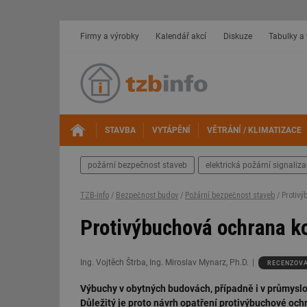
Firmy a výrobky
Kalendář akcí
Diskuze
Tabulky a
STAVBA
VYTÁPĚNÍ
VĚTRÁNÍ / KLIMATIZACE
požární bezpečnost staveb
elektrická požární signaliz
TZB-info
/
Bezpečnost budov
/
Požární bezpečnost staveb
/ Protivý
Protivýbuchová ochrana ko
Ing. Vojtěch Štrba, Ing. Miroslav Mynarz, Ph.D.
RECENZOV
Výbuchy v obytných budovách, případně i v průmyslov
Důležitý je proto návrh opatření protivýbuchové ochr