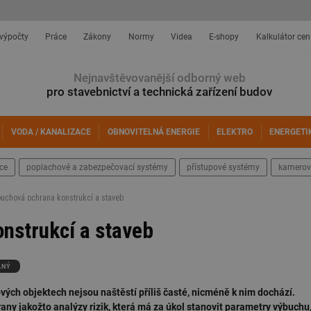
 výpočty
Práce
Zákony
Normy
Videa
E-shopy
Kalkulátor cen
Nejnavštěvovanější odborný web
pro stavebnictví a technická zařízení budov
VODA / KANALIZACE
OBNOVITELNÁ ENERGIE
ELEKTRO
ENERGETI
ace
poplachové a zabezpečovací systémy
přístupové systémy
kamerov
buchová ochrana konstrukcí a staveb
nstrukcí a staveb
ANÝ
ých objektech nejsou naštěstí příliš časté, nicméně k nim dochází.
any jakožto analýzy rizik, která má za úkol stanovit parametry výbuchu