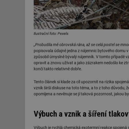
Ilustrační foto: Pexels
„Probudila mě obrovská rána, až se celá postel se mno
popisovala údajně jedna z nájemnic bytového domu v 
způsobil úmyslně bývalý nájemník. V tomto případě vz
opravit a znovu užívat a jako zázrakem nedošlo ke ztr
končí takto relativně dobře.
Tento článek si klade za cíl upozornit na rizika spoj
vznik širší diskuse na toto téma, a to z toho důvodu, 
opomíjena a nevěnuje se jí taková pozornost, jakou by 
Výbuch a vznik a šíření tlakov
Výbuch je rychlá chemická exotermní reakce spojená 