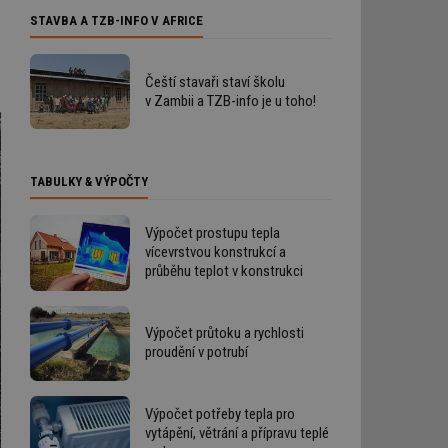
STAVBA A TZB-INFO V AFRICE
Čeští stavaři staví školu
v Zambii a TZB-info je u toho!
TABULKY & VÝPOČTY
Výpočet prostupu tepla
vícevrstvou konstrukcí a
průběhu teplot v konstrukci
Výpočet průtoku a rychlosti
proudění v potrubí
Výpočet potřeby tepla pro
vytápění, větrání a přípravu teplé