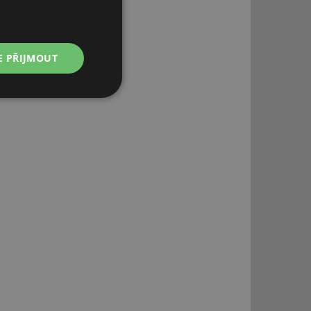
E PŘIJMOUT
Nezařazené
soubory
řazené soubory
 správa účtu. Webové