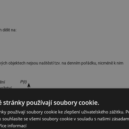
dělit na:
ých objektech nejsou naštěstí tzv. na denním pořádku, nicméně k nim
ění
nožství
 tlak.
okolní
 stránky používají soubory cookie.
ká
ky používají soubory cookie ke zlepšení uživatelského zážitku. 
 souhlasíte se všemi soubory cookie v souladu s našimi zásadam
Více informací
jeho