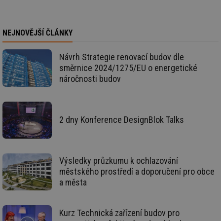
ce
pr
poč
Ne
žá
NEJNOVĚJŠÍ ČLÁNKY
id
in
Návrh Strategie renovací budov dle
id
vetrani.tzb-
10 let
Te
směrnice 2024/1275/EU o energetické
info.cz
co
po
náročnosti budov
vy
se
_hjIncludedInSessionSample
1 minuta
Te
Hotjar Ltd
59 sekund
co
elektro.tzb-
na
info.cz
2 dny Konference DesignBlok Talks
ab
Ho
zd
ná
za
vz
Výsledky průzkumu k ochlazování
de
městského prostředí a doporučení pro obce
de
re
a města
we
mv
2 měsíce 4
Te
Airtable
týdny
co
.tzb-info.cz
Kurz Technická zařízení budov pro
po
sl