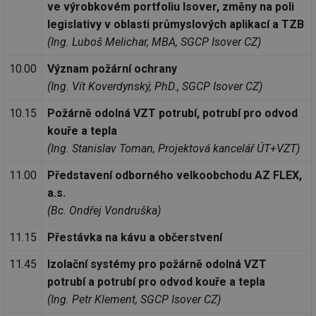
ve výrobkovém portfoliu Isover, změny na poli
legislativy v oblasti průmyslových aplikací a TZB
(Ing. Luboš Melichar, MBA, SGCP Isover CZ)
10.00
Význam požární ochrany
(Ing. Vít Koverdynský, PhD., SGCP Isover CZ)
10.15
Požárně odolná VZT potrubí, potrubí pro odvod
kouře a tepla
(Ing. Stanislav Toman, Projektová kancelář ÚT+VZT)
11.00
Představení odborného velkoobchodu AZ FLEX,
a.s.
(Bc. Ondřej Vondruška)
11.15
Přestávka na kávu a občerstvení
11.45
Izolační systémy pro požárně odolná VZT
potrubí a potrubí pro odvod kouře a tepla
(Ing. Petr Klement, SGCP Isover CZ)