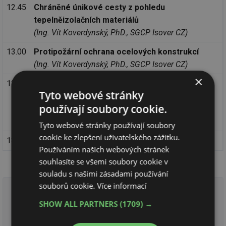
12.45
Chráněné únikové cesty z pohledu
tepelněizolačních materiálů
(Ing. Vít Koverdynský, PhD., SGCP Isover CZ)
13.00
Protipožární ochrana ocelových konstrukcí
(Ing. Vít Koverdynský, PhD., SGCP Isover CZ)
×
13.15
Protipožární ochrana betonových konstrukcí,
Tyto webové stránky
praktická zkušenost s realizací protipožárních
používají soubory cookie.
obkladů
(Ing. Petr Bohuslav, J. Seidl a spol., s.r.o.)
Tyto webové stránky používají soubory
cookie ke zlepšení uživatelského zážitku.
13.45
Diskuse a závěr semináře
Používáním našich webových stránek
souhlasíte se všemi soubory cookie v
souladu s našimi zásadami používání
souborů cookie.
Více informací
V průběhu semináře a po jeho ukončení jsou možné
SHOW ALL PARTNERS
(1709) →
individuální konzultace s přednášejícími a zástupci
odborného velkoobchodu AZ FLEX.