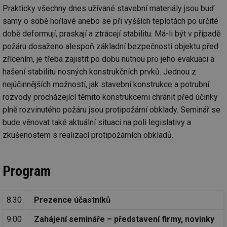
Prakticky všechny dnes užívané stavební materiály jsou buď
samy o sobě hořlavé anebo se při vyšších teplotách po určité
době deformují, praskají a ztrácejí stabilitu. Má-li být v případě
požáru dosaženo alespoň základní bezpečnosti objektu před
zřícením, je třeba zajistit po dobu nutnou pro jeho evakuaci a
hašení stabilitu nosných konstrukčních prvků. Jednou z
nejúčinnějších možností, jak stavební konstrukce a potrubní
rozvody procházející těmito konstrukcemi chránit před účinky
plně rozvinutého požáru jsou protipožární obklady. Seminář se
bude věnovat také aktuální situaci na poli legislativy a
zkušenostem s realizací protipožárních obkladů.
Program
8.30
Prezence účastníků
9.00
Zahájení semináře – představení firmy, novinky