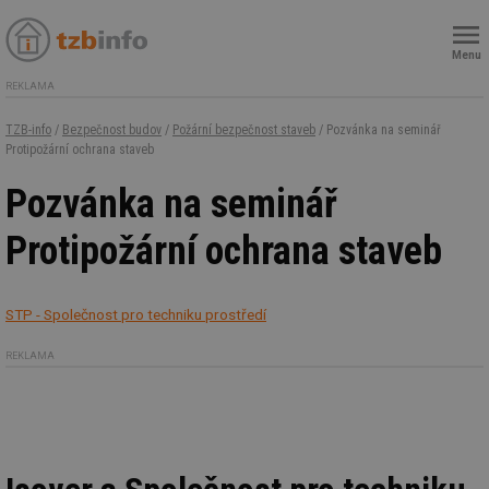
Menu
REKLAMA
TZB-info
/
Bezpečnost budov
/
Požární bezpečnost staveb
/ Pozvánka na seminář
Protipožární ochrana staveb
Pozvánka na seminář
Protipožární ochrana staveb
STP - Společnost pro techniku prostředí
REKLAMA