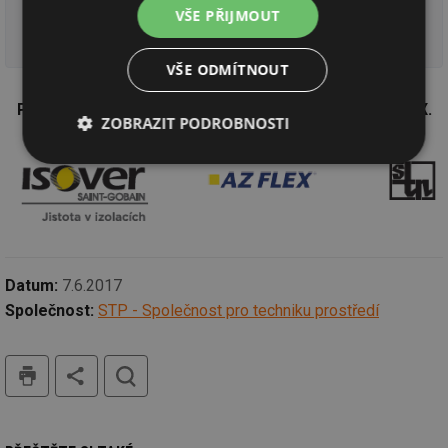
Účast na semináři je hodnocena 1 bodem v rámci
VŠE PŘIJMOUT
programu celoživotního vzdělávání ČKAIT.
VŠE ODMÍTNOUT
Partnerem semináře je odborný velkoobchod AZ FLEX.
ZOBRAZIT PODROBNOSTI
Nezbytně
Výkonové
Soubory
nutné
soubory
cílení
soubory
Funkční soubory
Nezařazené
Datum:
7.6.2017
soubory
Společnost:
STP - Společnost pro techniku prostředí
tisk
hledat
Nezbytně nutné soubory
Výkonové soubory