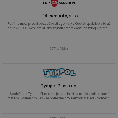
59 sekund
co
elektro.tzb-
na
info.cz
ab
Ho
TOP security, s.r.o.
zd
ná
Patříme mezi přední bezpečností agentury v České republice a to už
za
vz
od roku 1992. Veškeré služby zajišťujeme z vlastních zdrojů, proto ...
de
de
re
we
DETAIL FIRMY
mv
2 měsíce 4
Te
Airtable
týdny
co
.tzb-info.cz
po
sl
už
int
vý
vl
po
Air
Tympol Plus s.r.o.
us
už
Společnost Tympol Plus, s.r.o. je specialistou na elektroinstalační
pr
int
materiál. Máme pro vás vše potřebné pro elektroinstalaci v domech,
tě
...
id
vytapeni.tzb-
10 let
Te
info.cz
co
po