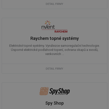
DETAIL FIRMY
Funkční soubory
Nezařazené
soubory
Raychem topné systémy
Elektrické topné systémy. Vynálezce samoregulační technologie.
Úsporné elektrické podlahové topení, ochrana okapů a svodů,
Nezbytně nutné soubory
Výkonové soubory
venkovních ...
Soubory cílení
Funkční soubory
Nezařazené soubory
DETAIL FIRMY
Nezbytně nutné soubory cookie umožňují základní
funkce webových stránek, jako je přihlášení
uživatele a správa účtu. Webové stránky nelze bez
nezbytně nutných souborů cookie správně používat.
Provider
/
Název
Vyprší
Po
Doména
Spy Shop
g_state
.forum.tzb-
Zavřením
Sl