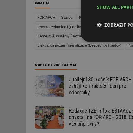
KAM DÁL
SHOW ALL PAR
FOR ARCH
Stavba
Regenerace domů
Elektrote
ZOBRAZIT P
Provoz technologií (Facility management)
Bezpečnost
Kamerové systémy (Bezpečnost budov)
Přístupové s
Nezbytně nutn
Elektrická požární signalizace (Bezpečnost budov)
Pož
soubory
MOHLO BY VÁS ZAJÍMAT
Jubilejní 30. ročník FOR ARCH
zahájí kontraktační den pro
Nezbytně nutn
odborníky
Nezbytně nutné soubo
stránky nelze bez ne
Redakce TZB-info a ESTAV.cz 
chystají na FOR ARCH 2018. C
Název
vás připravily?
g_state