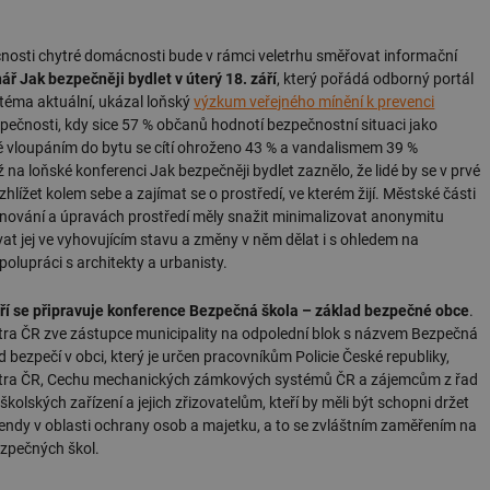
nosti chytré domácnosti bude v rámci veletrhu směřovat informační
ář Jak bezpečněji bydlet v úterý 18. září
, který pořádá odborný portál
 téma aktuální, ukázal loňský
výzkum veřejného mínění k prevenci
pečnosti, kdy sice 57 % občanů hodnotí bezpečnostní situaci jako
ně vloupáním do bytu se cítí ohroženo 43 % a vandalismem 39 %
 na loňské konferenci Jak bezpečněji bydlet zaznělo, že lidé by se v prvé
ozhlížet kolem sebe a zajímat se o prostředí, ve kterém žijí. Městské části
lánování a úpravách prostředí měly snažit minimalizovat anonymitu
at jej ve vyhovujícím stavu a změny v něm dělat i s ohledem na
olupráci s architekty a urbanisty.
áří se připravuje konference Bezpečná škola – základ bezpečné obce
.
itra ČR zve zástupce municipality na odpolední blok s názvem Bezpečná
d bezpečí v obci, který je určen pracovníkům Policie České republiky,
nitra ČR, Cechu mechanických zámkových systémů ČR a zájemcům z řad
školských zařízení a jejich zřizovatelům, kteří by měli být schopni držet
rendy v oblasti ochrany osob a majetku, a to se zvláštním zaměřením na
zpečných škol.