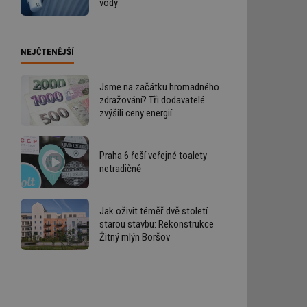
vody
NEJČTENĚJŠÍ
Jsme na začátku hromadného
zdražování? Tři dodavatelé
zvýšili ceny energií
Praha 6 řeší veřejné toalety
netradičně
Jak oživit téměř dvě století
starou stavbu: Rekonstrukce
Žitný mlýn Boršov