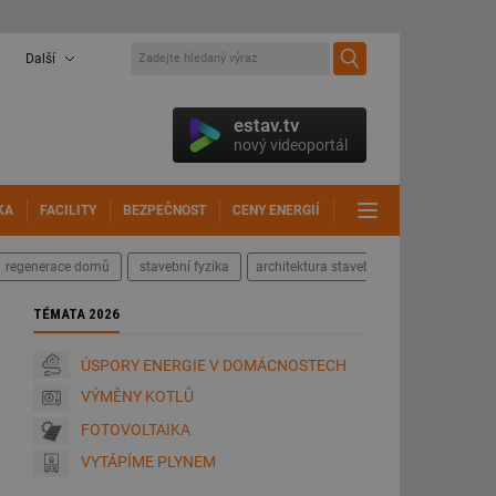
Další
estav.tv
nový videoportál
KA
FACILITY
BEZPEČNOST
CENY ENERGIÍ
DALŠÍ
regenerace domů
stavební fyzika
architektura staveb
TÉMATA 2026
ÚSPORY ENERGIE V DOMÁCNOSTECH
VÝMĚNY KOTLŮ
FOTOVOLTAIKA
VYTÁPÍME PLYNEM