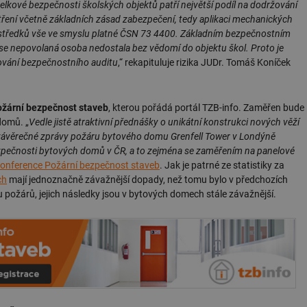
elkové bezpečnosti školských objektů patří největší podíl na dodržování
ření včetně základních zásad zabezpečení, tedy aplikaci mechanických
tředků vše ve smyslu platné ČSN 73 4400. Základním bezpečnostním
y se nepovolaná osoba nedostala bez vědomí do objektu škol. Proto je
vání bezpečnostního auditu
,“ rekapituluje rizika JUDr. Tomáš Koníček
Požární bezpečnost staveb
, kterou pořádá portál TZB-info. Zaměřen bude
domů. „
Vedle jistě atraktivní přednášky o unikátní konstrukci nových věží
závěrečné zprávy požáru bytového domu Grenfell Tower v Londýně
zpečnosti bytových domů v ČR, a to zejména se zaměřením na panelové
onference Požární bezpečnost staveb
. Jak je patrné ze statistiky za
ch
mají jednoznačně závažnější dopady, než tomu bylo v předchozích
u požárů, jejich následky jsou v bytových domech stále závažnější.