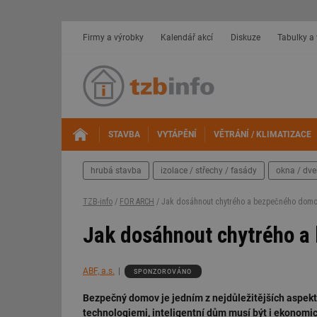
Firmy a výrobky
Kalendář akcí
Diskuze
Tabulky a
STAVBA
VYTÁPĚNÍ
VĚTRÁNÍ / KLIMATIZACE
hrubá stavba
izolace / střechy / fasády
okna / dve
TZB-info
/
FOR ARCH
/ Jak dosáhnout chytrého a bezpečného dom
Jak dosáhnout chytrého 
ABF, a.s.
SPONZOROVÁNO
Bezpečný domov je jedním z nejdůležitějších aspek
technologiemi, inteligentní dům musí být i ekonomic