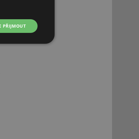
E PŘIJMOUT
Nezařazené
soubory
řazené soubory
 správa účtu. Webové