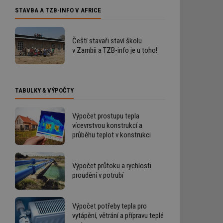
STAVBA A TZB-INFO V AFRICE
Čeští stavaři staví školu
v Zambii a TZB-info je u toho!
TABULKY & VÝPOČTY
Výpočet prostupu tepla
vícevrstvou konstrukcí a
průběhu teplot v konstrukci
Výpočet průtoku a rychlosti
proudění v potrubí
Výpočet potřeby tepla pro
vytápění, větrání a přípravu teplé