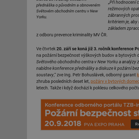
„
Při hodnocení c
přednáška o původním a obnoveném
režimových opat
Světovém obchodním centru v New
zábranných pros
Yorku.
kritériem je, ab
základem zpraco
z odboru prevence kriminality MV ČR.
Ve čtvrtek
20. září se koná již 3. ročník konference 
na požární bezpečnost výškových budov a bytových 
Světového obchodního centra v New Yorku a analýzy 
nabídne konference přednášky a diskuze k požární be
soustavy
,“ zve Ing. Petr Bohuslávek, odborný garant
k
zhruba posledních deset let,
požáry v bytových dome
letech. Takže i když dochází k poklesu celkového počt