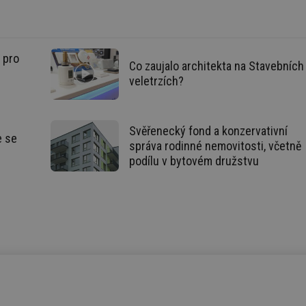
žádné identifikovatelné informace.
forum.tzb-
1 rok
Tento soubor cookie se používá k vytváře
info.cz
onSample
1 minuta
Tento soubor cookie je nastaven tak, aby
Hotjar Ltd
 pro
59 sekund
o tom, zda je tento návštěvník zahrnut d
vetrani.tzb-
Co zaujalo architekta na Stavebních
definovaného denním limitem relace va
é
info.cz
veletrzích?
voda.tzb-
10 let
Tento soubor cookie se používá k vytváře
info.cz
kalkulator.tzb-
1 rok
Tento soubor cookie se používá k vytváře
Svěřenecký fond a konzervativní
info.cz
e se
správa rodinné nemovitosti, včetně
oze.tzb-info.cz
10 let
Tento soubor cookie se používá k vytváře
podílu v bytovém družstvu
onSample
1 minuta
Tento soubor cookie je nastaven tak, aby
Hotjar Ltd
59 sekund
o tom, zda je tento návštěvník zahrnut d
oze.tzb-info.cz
definovaného denním limitem relace va
6-1
.tzb-info.cz
58 sekund
Tento soubor cookie je přidružen k web
Správce značek Google k načtení dalších 
stránku. Pokud je použit, lze jej považov
nutný, protože bez něj jiné skripty nemu
Konec názvu je jedinečné číslo, které je t
přidruženého účtu Google Analytics.
energetika.tzb-
10 let
Tento soubor cookie se používá k vytváře
info.cz