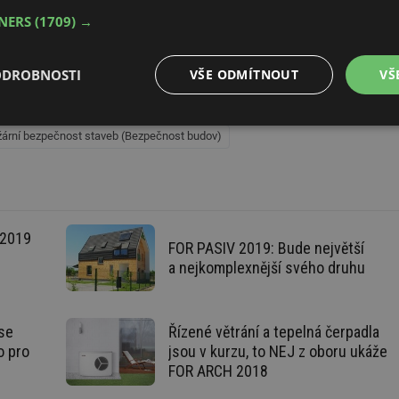
TNERS
(1709) →
chnika
Inteligentní budovy (Elektrotechnika)
Facility management
ODROBNOSTI
VŠE ODMÍTNOUT
VŠ
 budov
Poplachové a zabezpečovací systémy (Bezpečnost budov)
ystémy (Bezpečnost budov)
é
Výkonové
Soubory cílení
Funkční soubory
ární bezpečnost staveb (Bezpečnost budov)
soubory
 2019
FOR PASIV 2019: Bude největší
a nejkomplexnější svého druhu
é soubory
Výkonové soubory
Soubory cílení
Funkční soubory
Neza
ry cookie umožňují základní funkce webových stránek, jako je přihlášení uživatele a
zbytně nutných souborů cookie správně používat.
se
Řízené větrání a tepelná čerpadla
Provider
/
o pro
jsou v kurzu, to NEJ z oboru ukáže
Vyprší
Popis
Doména
FOR ARCH 2018
.forum.tzb-
Zavřením
Slouží k přihlášení pomocí Google
info.cz
prohlížeče