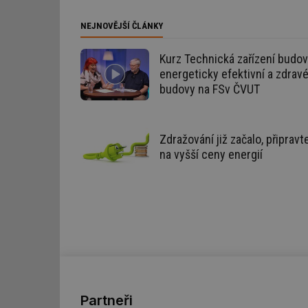
id
NEJNOVĚJŠÍ ČLÁNKY
_hjIncludedInSessi
Kurz Technická zařízení budov
energeticky efektivní a zdrav
budovy na FSv ČVUT
id
id
Zdražování již začalo, připravt
id
na vyšší ceny energií
_hjIncludedInSessi
_dc_gtm_UA-590170
id
Partneři