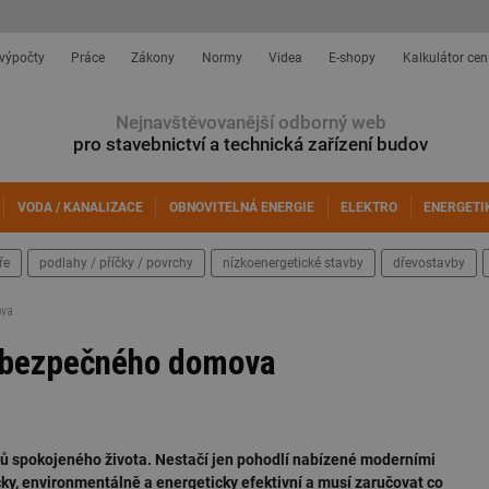
 výpočty
Práce
Zákony
Normy
Videa
E-shopy
Kalkulátor cen
Nejnavštěvovanější odborný web
pro stavebnictví a technická zařízení budov
VODA / KANALIZACE
OBNOVITELNÁ ENERGIE
ELEKTRO
ENERGETI
ře
podlahy / příčky / povrchy
nízkoenergetické stavby
dřevostavby
ova
a bezpečného domova
tů spokojeného života. Nestačí jen pohodlí nabízené moderními
ky, environmentálně a energeticky efektivní a musí zaručovat co