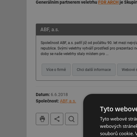
Generálním partnerem veletrhu
FOR ARCH
je Skupi
ABF, a.s.
Společnost ABF, a.s. patří již od počátku 90. let mezi nej
republice. Svými veletrhy vytváří prostředí pro prezentaci 
doby se naše veletrhy staly místem pro ...
Více o firmě
Chci další informace
Webové s
Datum:
6.6.2018
Společnost:
ABF, a.s.
Tyto webové
tisk
hledat
Tyto webové strán
webových stránek
souborů cookie.