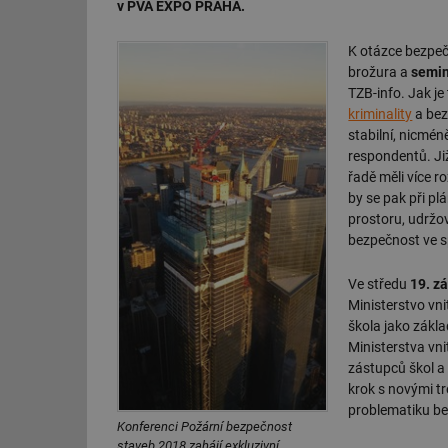
v PVA EXPO PRAHA.
K otázce bezpeč
brožura a
semin
TZB-info. Jak je
kriminality
a bez
stabilní, nicmé
respondentů. Již
řadě měli více r
by se pak při p
prostoru, udržov
bezpečnost ve sp
Ve středu
19. z
Ministerstvo vn
škola jako zákla
Ministerstva v
zástupců škol a 
krok s novými t
problematiku be
Konferenci Požární bezpečnost
staveb 2018 zahájí exkluzivní