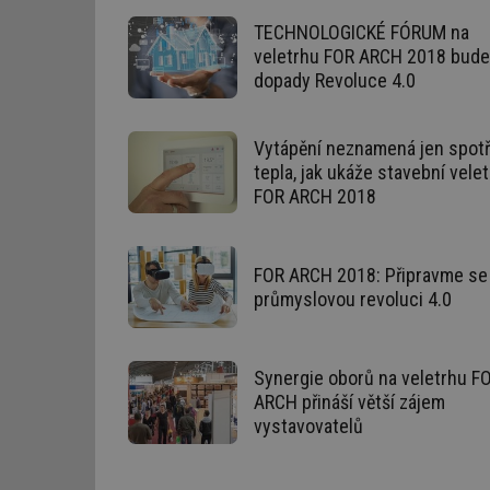
g_csrf_token
TECHNOLOGICKÉ FÓRUM na
veletrhu FOR ARCH 2018 bude 
id
dopady Revoluce 4.0
_hjAbsoluteSession
Vytápění neznamená jen spot
tepla, jak ukáže stavební vele
id
FOR ARCH 2018
_hjIncludedInSessi
FOR ARCH 2018: Připravme se
mv
průmyslovou revoluci 4.0
id
Synergie oborů na veletrhu F
ARCH přináší větší zájem
id
vystavovatelů
_hjFirstSeen