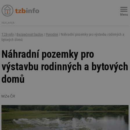
Menu
REKLAMA
TZB-info
/
Bezpečnost budov
/
Povodně
/ Náhradní pozemky pro výstavbu rodinných a
bytových domů
Náhradní pozemky pro
výstavbu rodinných a bytových
domů
MZe ČR