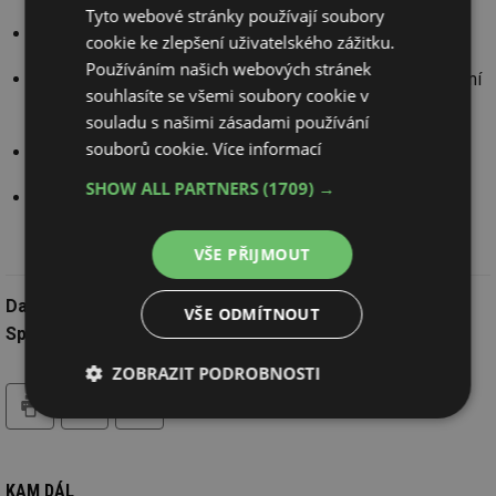
Tyto webové stránky používají soubory
Jde o pozemky ve správě Státního pozemkového úřadu.
cookie ke zlepšení uživatelského zážitku.
Používáním našich webových stránek
Nacházejí se buďto celé, nebo zčásti v zastavěném území
souhlasíte se všemi soubory cookie v
či zastavitelných plochách.
souladu s našimi zásadami používání
souborů cookie.
Více informací
Pozemky se nacházejí mimo záplavové oblasti.
SHOW ALL PARTNERS
(1709) →
Jedná se především o zemědělské pozemky, případně
o jiné plochy.
VŠE PŘIJMOUT
Datum:
5.1.2025
VŠE ODMÍTNOUT
Společnost:
MZe ČR
ZOBRAZIT PODROBNOSTI
tisk
hledat
Nezbytně
Výkonové
Soubory
nutné
soubory
cílení
soubory
KAM DÁL