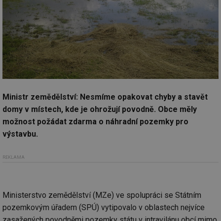
Ministr zemědělství: Nesmíme opakovat chyby a stavět
domy v místech, kde je ohrožují povodně. Obce měly
možnost požádat zdarma o náhradní pozemky pro
výstavbu.
REKLAMA
Ministerstvo zemědělství (MZe) ve spolupráci se Státním
pozemkovým úřadem (SPÚ) vytipovalo v oblastech nejvíce
zasažených povodněmi pozemky státu v intravilánu obcí mimo