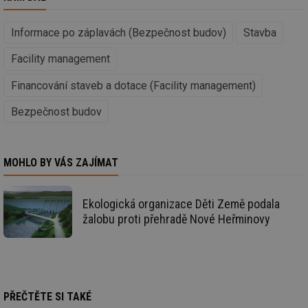
Funkční soubory
Nezařazené
Informace po záplavách (Bezpečnost budov)
Stavba
soubory
Facility management
Financování staveb a dotace (Facility management)
Bezpečnost budov
Nezbytně nutné soubory
Výkonové soubory
Soubory cílení
Funkční soubory
MOHLO BY VÁS ZAJÍMAT
Nezařazené soubory
Nezbytně nutné soubory cookie umožňují základní
Ekologická organizace Děti Země podala
funkce webových stránek, jako je přihlášení
žalobu proti přehradě Nové Heřminovy
uživatele a správa účtu. Webové stránky nelze bez
nezbytně nutných souborů cookie správně používat.
Provider
/
Název
Vyprší
Po
Doména
g_state
.forum.tzb-
Zavřením
Sl
info.cz
prohlížeče
př
PŘEČTĚTE SI TAKÉ
po