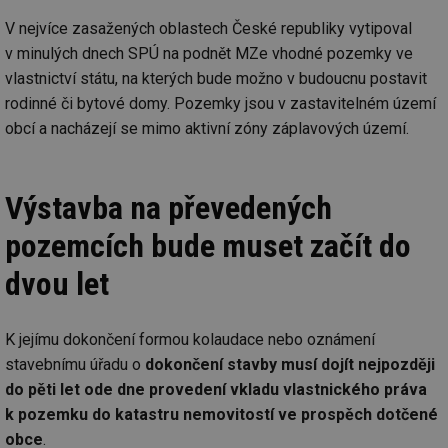
V nejvíce zasažených oblastech České republiky vytipoval
v minulých dnech SPÚ na podnět MZe vhodné pozemky ve
vlastnictví státu, na kterých bude možno v budoucnu postavit
rodinné či bytové domy. Pozemky jsou v zastavitelném území
obcí a nacházejí se mimo aktivní zóny záplavových území.
Výstavba na převedených
pozemcích bude muset začít do
dvou let
K jejímu dokončení formou kolaudace nebo oznámení
stavebnímu úřadu o
dokončení stavby musí dojít nejpozději
do pěti let ode dne provedení vkladu vlastnického práva
k pozemku do katastru nemovitostí ve prospěch dotčené
obce
.