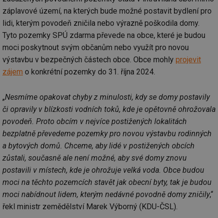
záplavové území, na kterých bude možné postavit bydlení pro
lidi, kterým povodeň zničila nebo výrazně poškodila domy.
Tyto pozemky SPÚ zdarma převede na obce, které je budou
moci poskytnout svým občanům nebo využít pro novou
výstavbu v bezpečných částech obce. Obce mohly
projevit
zájem
o konkrétní pozemky do 31. října 2024.
„
Nesmíme opakovat chyby z minulosti, kdy se domy postavily
či opravily v blízkosti vodních toků, kde je opětovně ohrožovala
povodeň. Proto obcím v nejvíce postižených lokalitách
bezplatně převedeme pozemky pro novou výstavbu rodinných
a bytových domů. Chceme, aby lidé v postižených obcích
zůstali, současně ale není možné, aby své domy znovu
postavili v místech, kde je ohrožuje velká voda. Obce budou
moci na těchto pozemcích stavět jak obecní byty, tak je budou
moci nabídnout lidem, kterým nedávné povodně domy zničily
,“
řekl ministr zemědělství Marek Výborný (KDU-ČSL).