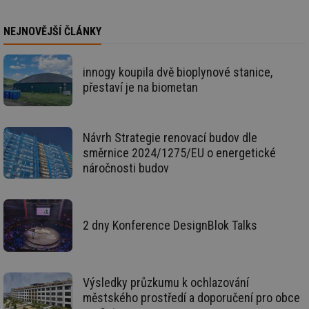
info.cz
ab
Ho
zd
NEJNOVĚJŠÍ ČLÁNKY
ná
za
vz
de
innogy koupila dvě bioplynové stanice,
de
přestaví je na biometan
re
we
mv
2 měsíce 4
Te
Airtable
týdny
co
.tzb-info.cz
po
Návrh Strategie renovací budov dle
sl
směrnice 2024/1275/EU o energetické
už
int
náročnosti budov
vý
vl
po
Air
us
už
2 dny Konference DesignBlok Talks
pr
int
tě
id
vytapeni.tzb-
10 let
Te
Výsledky průzkumu k ochlazování
info.cz
co
po
městského prostředí a doporučení pro obce
vy