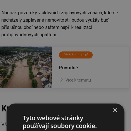
Naopak pozemky v aktivních záplavových zónách, kde se
nacházely zaplavené nemovitosti, budou využity buď
příslušnou obcí nebo státem např. k realizaci
protipovodňových opatření.
Přečtěte si také
Povodně
Více k tématu
Kritéria pro vytipované pozemky
×
Tyto webové stránky
používají soubory cookie.
Všechny pozemky splňují následující kritéria: