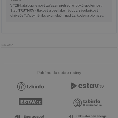
V TZB-katalogu je nově zařazen přehled výrobků společnosti
Step TRUTNOV
- tlakové a beztlaké nádoby, zásobníkové
Funkční soubory
Nezařazené
ohřívače TUV, výměníky, akumulační nádrže, kotle na biomasu.
soubory
REKLAMA
Nezbytně nutné soubory
Výkonové soubory
Soubory cílení
Funkční soubory
Nezařazené soubory
Patříme do dobré rodiny
Nezbytně nutné soubory cookie umožňují základní
funkce webových stránek, jako je přihlášení
uživatele a správa účtu. Webové stránky nelze bez
nezbytně nutných souborů cookie správně používat.
Provider
/
Název
Vyprší
Po
Doména
g_state
.forum.tzb-
Zavřením
Sl
info.cz
prohlížeče
př
po