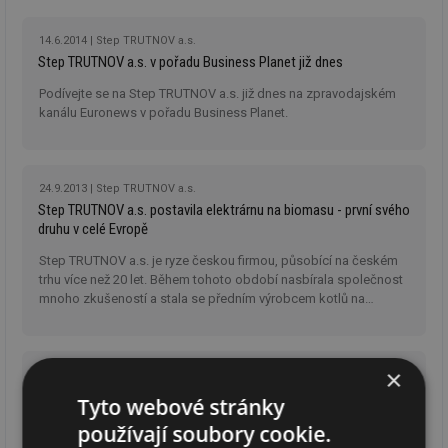
14.6.2014
Step TRUTNOV a.s.
Step TRUTNOV a.s. v pořadu Business Planet již dnes
Podívejte se na Step TRUTNOV a.s. již dnes na zpravodajském
kanálu Euronews v pořadu Business Planet.
24.9.2013
Step TRUTNOV a.s.
Step TRUTNOV a.s. postavila elektrárnu na biomasu - první svého
druhu v celé Evropě
Step TRUTNOV a.s. je ryze českou firmou, působící na českém
trhu více než 20 let. Během tohoto období nasbírala společnost
mnoho zkušeností a stala se předním výrobcem kotlů na
biomasu v České republice.
×
15.11.2011
Step TRUTNOV a.s.
V Anglii pálí sloní trávu v kotli z Trutnova
Tyto webové stránky
používají soubory cookie.
Výrobce kotlů na biomasu, akciová společnost Step Trutnov,
dodala
kotel na spalování rostliny Miscanthus do anglické