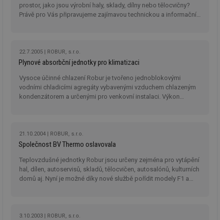
de
prostor, jako jsou výrobní haly, sklady, dílny nebo tělocvičny?
de
Právě pro Vás připravujeme zajímavou technickou a informační
re
prezentaci Robur Region Tour.
we
mv
2 měsíce 4
Te
Airtable
týdny
co
.tzb-info.cz
22.7.2005
ROBUR, s.r.o.
po
sl
Plynové absorbční jednotky pro klimatizaci
už
int
Vysoce účinné chlazení Robur je tvořeno jednoblokovými
vý
vodními chladicími agregáty vybavenými vzduchem chlazeným
vl
po
kondenzátorem a určenými pro venkovní instalaci. Výkon
Air
jednoho modulu je 17,49 kW. Jednotky jsou dodávány v 21
us
modelech ve výkonu od 17,49 do 87,45 kW, k dispozici jsou také
už
pr
jednotky se sníženou hlučností.
int
21.10.2004
ROBUR, s.r.o.
tě
Společnost BV Thermo oslavovala
id
vytapeni.tzb-
10 let
Te
info.cz
co
Teplovzdušné jednotky Robur jsou určeny zejména pro vytápění
po
hal, dílen, autoservisů, skladů, tělocvičen, autosalónů, kulturních
vy
se
domů aj. Nyní je možné díky nové službě pořídit modely F1 a
Evoluzione za 50% ceny, novinkou je také uživatelsky velmi
id
stavba.tzb-
10 let
Te
příjemné centrální řízení jednotek.
info.cz
co
po
vy
3.10.2003
ROBUR, s.r.o.
se