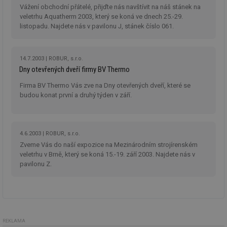
Vážení obchodní přátelé, přijďte nás navštívit na náš stánek na
_hjFirstSeen
29 minut
So
Hotjar Ltd
veletrhu Aquatherm 2003, který se koná ve dnech 25.-29.
59 sekund
na
.tzb-info.cz
listopadu. Najdete nás v pavilonu J, stánek číslo 061.
ab
sl
ce
pr
poč
14.7.2003
ROBUR, s.r.o.
Ne
Dny otevřených dveří firmy BV Thermo
žá
id
in
Firma BV Thermo Vás zve na Dny otevřených dveří, které se
budou konat první a druhý týden v září.
id
forum.tzb-
1 rok
Te
info.cz
co
po
vy
se
4.6.2003
ROBUR, s.r.o.
_hjIncludedInSessionSample
1 minuta
Te
Hotjar Ltd
Zveme Vás do naší expozice na Mezinárodním strojírenském
59 sekund
co
vetrani.tzb-
veletrhu v Brně, který se koná 15.-19. září 2003. Najdete nás v
na
info.cz
pavilonu Z.
ab
Ho
zd
ná
za
vz
de
de
re
REKLAMA