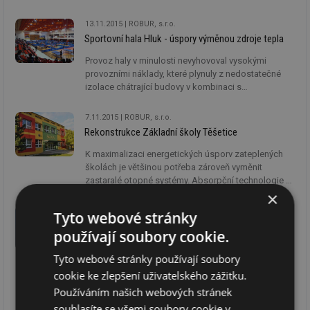
okolo 18 kW. Tepelné čerpadlo K18 je úsporné, má
nízkou hlučnost, umožňuje snadnou instalaci a
13.11.2015
ROBUR, s.r.o.
kombinuje využití plynu a potenciálu obnovitelných
Sportovní hala Hluk - úspory výměnou zdroje tepla
zdrojů, v tomto případě vzduchu.
Provoz haly v minulosti nevyhovoval vysokými
provozními náklady, které plynuly z nedostatečné
izolace chátrající budovy v kombinaci s
neefektivními zdroji tepla. Navíc bylo v podstatě
nemožné dosáhnout komfortní teploty pro konání
7.11.2015
ROBUR, s.r.o.
jakýchkoliv akcí v hale i přesto, že se hala vytápěla s
Rekonstrukce Základní školy Těšetice
týdenním předstihem.
K maximalizaci energetických úsporv zateplených
školách je většinou potřeba zároveň vyměnit
zastaralé otopné systémy. Absorpční technologie s
využitím plynu je velmi hospodárný způsob vytápění,
×
který se osvědčil již na několika desítkách škol po
3.10.2015
ROBUR, s.r.o.
Tyto webové stránky
celé ČR. Jako příklad instalace uvádíme ZŠ Těšetice
Využití absorpce jako náhrady či kombinace k
používají soubory cookie.
na Olomoucku.
centrálnímu zásobování teplem
Tyto webové stránky používají soubory
Absorpční technologie se v posledních několika
letech osvědčila jakožto efektivní náhrada k CZT, a
cookie ke zlepšení uživatelského zážitku.
to jak z environmentálního, tak i z ekonomického
Používáním našich webových stránek
hlediska. K dnešnímu dni využilo absorpci jako
souhlasíte se všemi soubory cookie v