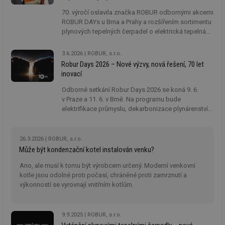
70. výročí oslavila značka ROBUR odbornými akcemi
ROBUR DAYs u Brna a Prahy a rozšířením sortimentu
plynových tepelných čerpadel o elektrická tepelná
čerpadla. Výrobky ROBUR zajišťující energeticky
úsporné průmyslové vytápění, větrání a klimatizaci
3.6.2026
ROBUR, s.r.o.
nyní podporují i trend dekarbonizace.
Robur Days 2026 – Nové výzvy, nová řešení, 70 let
inovací
Odborné setkání Robur Days 2026 se koná 9. 6.
v Praze a 11. 6. v Brně. Na programu bude
elektrifikace průmyslu, dekarbonizace plynárenství
i tradiční systémy vytápění v návaznosti na
legislativní požadavky v oboru HVAC. Dozvíte se
informace o naší nové řadě elektrického vytápění e-
26.3.2026
ROBUR, s.r.o.
Next Hydro, plynových tepelných čerpadlech GAHP
Může být kondenzační kotel instalován venku?
Plus a teplovzdušných systémech ROBUR Next.
Ano, ale musí k tomu být výrobcem určený. Moderní venkovní
kotle jsou odolné proti počasí, chráněné proti zamrznutí a
výkonností se vyrovnají vnitřním kotlům.
9.9.2025
ROBUR, s.r.o.