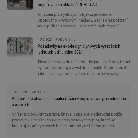
z nejrozsáhlejších aplikačních studií, která se dané
odpařovacích chladičů ROBUR AD
technologii věnuje. Výsledky byly publikovány
v prestižním vědeckém časopise „Energy and
Chlazení průmyslových objektů je obecně
Buldings“. Práce poskytuje řadu odpovědí na otázky,
spojováno s vysokými náklady, a to jak na pořízení,
s kterými se setkáváme v běžné praxi. Právě tyto
tak v průběhu provozu. V podmínkách střední
informace Vám stručně představíme v následujícím
Evropy je potřeba klimatizace spojena pouze
článku.
s obdobím od května do srpna. Proto je výhodné
15.2.2021
ROBUR, s.r.o.
využívat taková řešení, která v tomto krátkém
Požadavky na ekodesign plynových vytápěcích
časovém období dokáží zmírnit tepelnou zátěž na
jednotek od 1. ledna 2021
pracovišti a zároveň nezatížit investora vysokou
počáteční investicí a vysokými náklady na provoz.
Plynové teplovzdušné jednotky jsou využívány téměř
výhradně v průmyslových instalacích. Často slouží
jako hlavní vytápěcí systém s relativně vysokým
instalovaným výkonem. S ohledem na celkovou
situaci na trhu energií lze z dlouhodobého hlediska
předpokládat nárůst objemu systémů využívajících
10.6.2020
ROBUR, s.r.o.
ke svému pohonu zemní plyn. Je to dáno
Adiabatické chlazení = ideální řešení v boji s úmorným vedrem na
přirozeným úbytkem zdrojů uhlí a obecně vyšším
pracovišti
tlakem na využívání šetrnějších zdrojů energie.
Snížená produktivita práce, únava, ospalost a zdravotní potíže
pracovníků, to vše jsou důsledky vysokých teplot, které se
kumulují v průmyslových halách mnohdy už během jarních
měsíců.