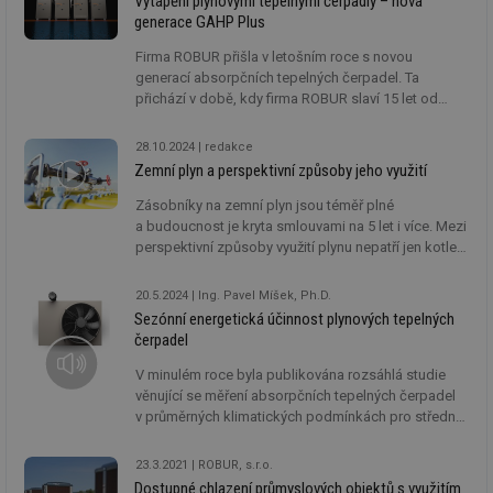
Vytápění plynovými tepelnými čerpadly – nová
generace GAHP Plus
Firma ROBUR přišla v letošním roce s novou
generací absorpčních tepelných čerpadel. Ta
přichází v době, kdy firma ROBUR slaví 15 let od
instalace prvních plynových tepelných čerpadel na
českém trhu. Parametry nové generace spolu
28.10.2024
redakce
s mnohaletou zkušeností představují potenciál
Zemní plyn a perspektivní způsoby jeho využití
nejúčinnějšího způsobu využití plynu pro vytápění.
Níže jsou popsány parametry nové řady plynových
Zásobníky na zemní plyn jsou téměř plné
tepelných čerpadel včetně typických aplikací.
a budoucnost je kryta smlouvami na 5 let i více. Mezi
perspektivní způsoby využití plynu nepatří jen kotle,
ale i plynové kogenerační jednotky a plynová tepelná
čerpadla. Prosazují se i bez dotací.
20.5.2024
Ing. Pavel Míšek, Ph.D.
Sezónní energetická účinnost plynových tepelných
čerpadel
V minulém roce byla publikována rozsáhlá studie
věnující se měření absorpčních tepelných čerpadel
v průměrných klimatických podmínkách pro středně
teplotní aplikace. Práce vznikla pod záštitou Katedry
mechaniky a strojnictví na Technické fakultě ČZU
23.3.2021
ROBUR, s.r.o.
a ve spolupráci s firmou ROBUR. Jde o jednu
Dostupné chlazení průmyslových objektů s využitím