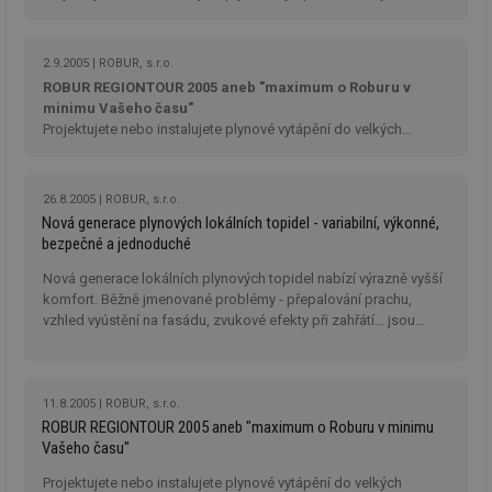
info.cz
co
prostor, jako jsou výrobní haly, sklady, dílny nebo tělocvičny?
po
Právě pro Vás připravujeme zajímavou technickou a informační
vy
se
prezentaci Robur Region Tour 2005.
2.9.2005
ROBUR, s.r.o.
_hjAbsoluteSessionInProgress
29 minut
So
Hotjar Ltd
ROBUR REGIONTOUR 2005 aneb "maximum o Roburu v
59 sekund
na
.tzb-info.cz
minimu Vašeho času"
ab
Projektujete nebo instalujete plynové vytápění do velkých
sl
ce
prostor, jako jsou výrobní haly, sklady, dílny nebo tělocvičny?
pr
Právě pro Vás připravujeme zajímavou technickou a informační
poč
prezentaci Robur Region Tour 2005.
Ne
26.8.2005
ROBUR, s.r.o.
žá
Nová generace plynových lokálních topidel - variabilní, výkonné,
id
in
bezpečné a jednoduché
id
vetrani.tzb-
10 let
Te
Nová generace lokálních plynových topidel nabízí výrazně vyšší
info.cz
co
komfort. Běžně jmenované problémy - přepalování prachu,
po
vy
vzhled vyústění na fasádu, zvukové efekty při zahřátí... jsou
se
minulostí. S novou možností týdenní regulace, barevných variant,
možností umístění i mimo obvodovou stěnu a malým průměrem
_hjIncludedInSessionSample
1 minuta
Te
Hotjar Ltd
59 sekund
co
elektro.tzb-
potrubí se jedná o moderní způsob vytápění.
na
info.cz
11.8.2005
ROBUR, s.r.o.
ab
ROBUR REGIONTOUR 2005 aneb "maximum o Roburu v minimu
Ho
zd
Vašeho času"
ná
za
Projektujete nebo instalujete plynové vytápění do velkých
vz