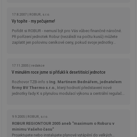
17.8.2007
ROBUR, s.r.o.
Vy topíte - my pečujeme!
Pořídit si ROBUR - nemusí být pro Vás vůbec finančně náročné.
Nezbytně nutné soubory
Výkonové soubory
Při pořízení jednotek Robur (nezáleží na počtu kusů) můžete
zaplatit jen polovinu ceníkové ceny, pokud svoje jednotky
Soubory cílení
Funkční soubory
necháte v péči servisního oddělení Robur.
Nezařazené soubory
Nezbytně nutné soubory cookie umožňují základní
17.11.2005
redakce
funkce webových stránek, jako je přihlášení
V minulém roce jsme si přiťukli k desetitisící jednotce
uživatele a správa účtu. Webové stránky nelze bez
nezbytně nutných souborů cookie správně používat.
Rozhovor TZB-info s
Ing. Martinem Bednářem, jednatelem
Provider
/
firmy BV Thermo s.r.o.
, který hodnotí představení nové
Název
Vyprší
Po
Doména
jednotky řady K s plynulou modulací výkonu a centrální regulační
systém Robur, který není až tak úplnou novinkou, ale nabízí
g_state
.forum.tzb-
Zavřením
Sl
info.cz
prohlížeče
př
značné úspory plynu.
po
9.9.2005
ROBUR, s.r.o.
g_csrf_token
.forum.tzb-
Zavřením
Sl
info.cz
prohlížeče
př
ROBUR REGIONTOUR 2005 aneb "maximum o Roburu v
po
minimu Vašeho času"
id
konference.tzb-
1 rok
Te
Projektujete nebo instalujete plynové vytápění do velkých