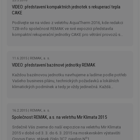
25.3.2016
VIDEO: představení kompaktních jednotek s rekuperací tepla
CAKE
Podívejte se na video z veletrhu AquaTherm 2016, kde redakci
TZB-info společnost REMAK ve své expozici představila
kompaktní rekuperační jednotky CAKE pro větrání provozů s
malými a středními vzduchovými výkony.
11.6.2015
REMAK, a. s.
VIDEO: představení bazénové jednotky REMAK
Každou bazénovou jednotku navrhujeme a ladíme podle potřeb
Vašeho business plánu, technických požadavků a lokálních
klimatických podmínek a tedy je vždy jedinečná. Každá
bazénovka prochází před expedicí tzv. typovou zkouškou pro
ověření funkčnosti a spolehlivosti.
16.2.2015
REMAK, a. s.
Společnost REMAK, a.s. na veletrhu Mir Klimata 2015
Srdečně Vás zveme do naší expozice na veletrhu Mir Klimata
2015 v době od 3. 3. do 6. 3. 2015 na moskevském výstavišti
o
Crocus Expo, stánek číslo 3C7, pavilon N
1.