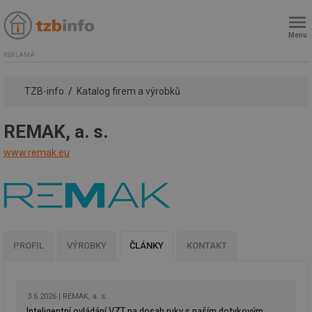
Menu
REKLAMA
TZB-info
Katalog firem a výrobků
REMAK, a. s.
www.remak.eu
PROFIL
VÝROBKY
ČLÁNKY
KONTAKT
3.6.2026
REMAK, a. s.
Inteligentní ovládání VZT na dosah ruky s naším dotykovým