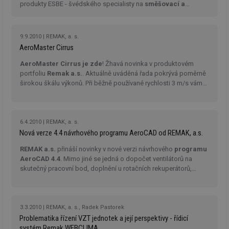
po
produkty ESBE - švédského specialisty na
směšovací a
Air
regulační armatury
.
us
už
pr
9.9.2010
REMAK, a. s.
int
tě
AeroMaster Cirrus
id
vytapeni.tzb-
10 let
Te
AeroMaster Cirrus je zde
! Žhavá novinka v produktovém
info.cz
co
portfoliu
Remak a.s.
. Aktuálně uváděná řada pokrývá poměrně
po
vy
širokou škálu výkonů. Při běžně používané rychlosti 3 m/s vám
se
jednotka o průřezu 7x6 nabídne výkon 43.600 m3/h.
id
stavba.tzb-
10 let
Te
info.cz
co
po
6.4.2010
REMAK, a. s.
vy
Nová verze 4.4 návrhového programu AeroCAD od REMAK, a.s.
se
_hjFirstSeen
29 minut
So
Hotjar Ltd
REMAK a.s.
přináší novinky v nové verzi návrhového
programu
59 sekund
na
.tzb-info.cz
AeroCAD 4.4
. Mimo jiné se jedná o dopočet ventilátorů na
ab
skutečný pracovní bod, doplnění u rotačních rekuperátorů,
sl
ce
inovace směšovacích uzlů.
pr
poč
Ne
žá
3.3.2010
REMAK, a. s., Radek Pastorek
id
Problematika řízení VZT jednotek a její perspektivy - řídicí
in
systém Remak WEBCLIMA