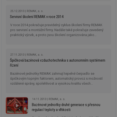
25.12.2013
REMAK, a. s.
Servisní školení REMAK v roce 2014
V roce 2014 pokračuje pravidelný cyklus školení firmy REMAK
pro servisní a montážní firmy. Nadále také pokračuje zavedený
praktický výcvik, a proto jsou školení organizována jako
dvoudenní.
27.11.2013
REMAK, a. s.
Špičková bazénová vzduchotechnika s autonomním systémem
řízení
Bazénové jednotky REMAK zahrnují tepelné čerpadlo se
špičkovým topným faktorem, automatický provoz s možností
vzdálené správy, spolehlivost a vysokou kvalitu všech
komponent a flexibilitu prostorového uspořádání.
14.11.2013
REMAK, a. s.
Bazénové jednotky druhé generace s přesnou
regulací teploty a vlhkosti