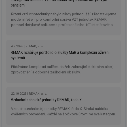
panelem
Řízení vzduchotechniky nebylo nikdy jednodušší. Představujeme
moderní řešení pro komfortní správu VZT jednotek REMAK
pomocí dotykové aplikace a profesionálního 10" interiérového
panelu TP10.
4.2.2026
REMAK, a. s.
REMAK rozšiřuje portfolio o služby MaR a komplexní oživení
systémů
Přidáváme komplexní balíček služeb zahrnující elektroinstalaci,
zprovoznění a odborné zaškolení obsluhy.
22.10.2025
REMAK, a. s.
Vzduchotechnické jednotky REMAK, řada X
Vzduchotechnické jednotky REMAK, řada X. Široká nabídka
ověřených provedení. Každé na špičkové úrovni ve své kategorii.