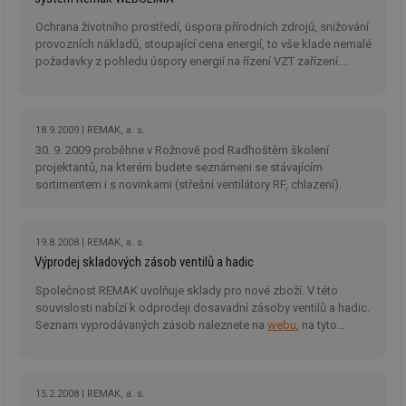
id
forum.tzb-
1 rok
Te
info.cz
co
Ochrana životního prostředí, úspora přírodních zdrojů, snižování
po
provozních nákladů, stoupající cena energií, to vše klade nemalé
vy
se
požadavky z pohledu úspory energií na řízení VZT zařízení.
Příspěvek posuzuje možnost úspory energie při návrhu a
_hjIncludedInSessionSample
1 minuta
Te
Hotjar Ltd
zprovoznění řídicího systému a dále správné užívání v průběhu
59 sekund
co
vetrani.tzb-
na
provozu zařízení.
info.cz
ab
18.9.2009
REMAK, a. s.
Ho
30. 9. 2009 proběhne v Rožnově pod Radhoštěm školení
zd
ná
projektantů, na kterém budete seznámeni se stávajícím
za
sortimentem i s novinkami (střešní ventilátory RF, chlazení).
vz
de
de
re
we
19.8.2008
REMAK, a. s.
Výprodej skladových zásob ventilů a hadic
id
voda.tzb-
10 let
Te
info.cz
co
Společnost REMAK uvolňuje sklady pro nové zboží. V této
po
vy
souvislosti nabízí k odprodeji dosavadní zásoby ventilů a hadic.
se
Seznam vyprodávaných zásob naleznete na
webu
, na tyto
položky je poskytnuta sleva 50%.
id
kalkulator.tzb-
1 rok
Te
info.cz
co
po
vy
se
15.2.2008
REMAK, a. s.