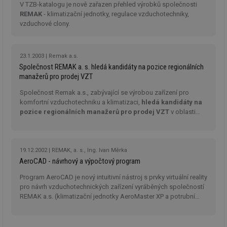
V TZB-katalogu je nově zařazen přehled výrobků společnosti
id
oze.tzb-info.cz
10 let
Te
REMAK
- klimatizační jednotky, regulace vzduchotechniky,
co
po
vzduchové clony.
vy
se
_hjIncludedInSessionSample
1 minuta
Te
Hotjar Ltd
23.1.2003
Remak a.s.
59 sekund
co
oze.tzb-info.cz
na
Společnost REMAK a. s. hledá kandidáty na pozice regionálních
ab
manažerů pro prodej VZT
Ho
zd
Společnost Remak a.s., zabývající se výrobou zařízení pro
ná
za
komfortní vzduchotechniku a klimatizaci,
hledá kandidáty na
vz
pozice regionálních manažerů pro prodej VZT
v oblasti
de
Jižních a Východních Čech se sídlem obchodního zastoupení v
de
re
Praze a v oblasti Severní Moravy a Slezska se sídlem
we
obchodního zastoupení v Rožnově pod Radhoštěm.
_dc_gtm_UA-5901706-1
.tzb-info.cz
58 sekund
Te
19.12.2002
REMAK, a. s., Ing. Ivan Měrka
co
AeroCAD - návrhový a výpočtový program
př
w
Program AeroCAD je nový intuitivní nástroj s prvky virtuální reality
po
Sp
pro návrh vzduchotechnických zařízení vyráběných společností
Go
REMAK a.s. (klimatizační jednotky AeroMaster XP a potrubní
da
systém Vento). Program je "nabitý" pokročilými funkcemi a
kó
Po
profesionálními možnostmi grafiky na úrovni soudobých
lz
profesionálních CAD systémů.