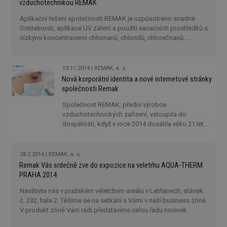
vzduchotechnikou REMAK
Aplikační řešení společnosti REMAK je uzpůsobeno snadné
čistitelnosti, aplikace UV záření a použití sanačních prostředků s
nízkými koncentracemi chlornanů, chloridů, chlorečnanů,
peroxidů (např. peroxid vodíku H
O
), ozónu (O
).
2
2
3
10.11.2014
REMAK, a. s.
Nová korporátní identita a nové internetové stránky
společnosti Remak
Společnost REMAK, přední výrobce
vzduchotechnických zařízení, vstoupila do
dospělosti, když v roce 2014 dosáhla věku 21 let.
Tento milník v životě společnosti je spojen i s
výraznou obměnou firemní identity společnosti,
která je postupně uváděna na všech teritoriích a
28.2.2014
REMAK, a. s.
která bude dokončena do konce tohoto roku.
Remak Vás srdečně zve do expozice na veletrhu AQUA-THERM
PRAHA 2014
Navštivte nás v pražském veletržním areálu v Letňanech, stánek
č. 232, hala 2. Těšíme se na setkání s Vámi v naší business zóně.
V produkt zóně Vám rádi představíme celou řadu novinek.