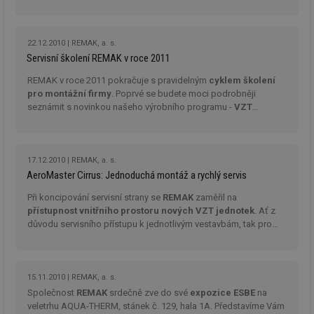
žá
id
in
id
vetrani.tzb-
10 let
Te
22.12.2010
REMAK, a. s.
info.cz
co
Servisní školení REMAK v roce 2011
po
vy
REMAK v roce 2011 pokračuje s pravidelným
cyklem školení
se
pro montážní firmy
. Poprvé se budete moci podrobněji
_hjIncludedInSessionSample
1 minuta
Te
Hotjar Ltd
seznámit s novinkou našeho výrobního programu -
VZT
59 sekund
co
elektro.tzb-
jednotkami AeroMaster Cirrus
.
na
info.cz
ab
Ho
zd
17.12.2010
REMAK, a. s.
ná
za
AeroMaster Cirrus: Jednoduchá montáž a rychlý servis
vz
de
Při koncipování servisní strany se
REMAK
zaměřil na
de
re
přístupnost vnitřního prostoru nových VZT jednotek
. Ať z
we
důvodu servisního přístupu k jednotlivým vestavbám, tak pro
snadnou čistitelnost vnitřního prostoru v hygienických
mv
2 měsíce 4
Te
Airtable
týdny
co
aplikacích
.
.tzb-info.cz
po
sl
15.11.2010
REMAK, a. s.
už
int
Společnost
REMAK
srdečně zve do své
expozice ESBE
na
vý
veletrhu AQUA-THERM, stánek č. 129, hala 1A. Představíme Vám
vl