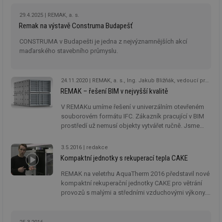
29.4.2025
REMAK, a. s.
Remak na výstavě Construma Budapešť
CONSTRUMA v Budapešti je jedna z nejvýznamnějších akcí
maďarského stavebního průmyslu.
24.11.2020
REMAK, a. s., Ing. Jakub Bližňák, vedoucí prodeje
REMAK – řešení BIM v nejvyšší kvalitě
V REMAKu umíme řešení v univerzálním otevřeném
souborovém formátu IFC. Zákazník pracující v BIM
prostředí už nemusí objekty vytvářet ručně. Jsme
připraveni na Autodesk REVIT 2021.
3.5.2016
redakce
Kompaktní jednotky s rekuperací tepla CAKE
REMAK na veletrhu AquaTherm 2016 představil nové
kompaktní rekuperační jednotky CAKE pro větrání
provozů s malými a středními vzduchovými výkony.
Redakce TZB-info vám prostřednictvím krátkého
videa nabízí hlavní odlišnost od jiných výrobků a
tedy hlavní výhodu novinky.