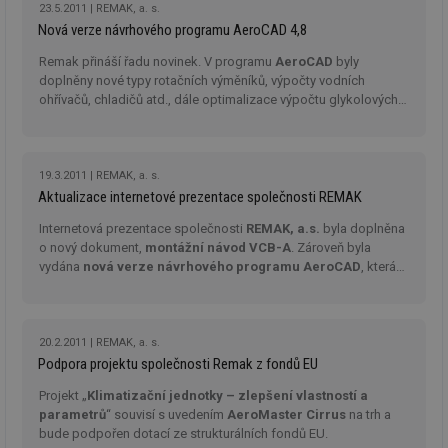
23.5.2011
REMAK, a. s.
Nezbytně nutné soubory cookie umožňují základní
Nová verze návrhového programu AeroCAD 4,8
funkce webových stránek, jako je přihlášení
uživatele a správa účtu. Webové stránky nelze bez
Remak přináší řadu novinek. V programu
AeroCAD
byly
nezbytně nutných souborů cookie správně používat.
doplněny nové typy rotačních výměníků, výpočty vodních
Provider
/
ohřívačů, chladičů atd., dále optimalizace výpočtu glykolových
Název
Vyprší
Po
Doména
okruhů.
g_state
.forum.tzb-
Zavřením
Sl
info.cz
prohlížeče
př
po
19.3.2011
REMAK, a. s.
Aktualizace internetové prezentace společnosti REMAK
g_csrf_token
.forum.tzb-
Zavřením
Sl
info.cz
prohlížeče
př
po
Internetová prezentace společnosti
REMAK, a.s.
byla doplněna
o nový dokument,
montážní návod VCB-A
. Zároveň byla
id
konference.tzb-
1 rok
Te
vydána
nová verze návrhového programu AeroCAD
, která
info.cz
co
po
přináší opravy chyb a drobná vylepšení.
vy
se
_hjAbsoluteSessionInProgress
29 minut
So
Hotjar Ltd
20.2.2011
REMAK, a. s.
59 sekund
na
.tzb-info.cz
Podpora projektu společnosti Remak z fondů EU
ab
sl
Projekt „
Klimatizační jednotky – zlepšení vlastností a
ce
pr
parametrů
“ souvisí s uvedením
AeroMaster Cirrus
na trh a
poč
bude podpořen dotací ze strukturálních fondů EU.
Ne