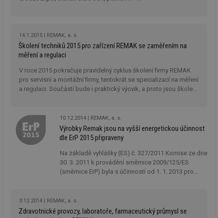
14.1.2015
REMAK, a. s.
Školení techniků 2015 pro zařízení REMAK se zaměřením na
měření a regulaci
V roce 2015 pokračuje pravidelný cyklus školení firmy REMAK
pro servisní a montážní firmy, tentokrát se specializací na měření
a regulaci. Součástí bude i praktický výcvik, a proto jsou školení
organizována jako dvoudenní.
10.12.2014
REMAK, a. s.
Výrobky Remak jsou na vyšší energetickou účinnost
dle ErP 2015 připraveny
Na základě vyhlášky (ES) č. 327/2011 Komise ze dne
30. 3. 2011 k provádění směrnice 2009/125/ES
(směrnice ErP) byla s účinností od 1. 1. 2013 pro
ventilátory definována minimální účinnosti u
ventilátorů ve výkonnostním rozsahu 125 W až 500
kW. Již tehdy řada výrobků společnosti Remak
3.12.2014
REMAK, a. s.
splňovala nové vyšší hodnoty předepsané minimální
Zdravotnické provozy, laboratoře, farmaceutický průmysl se
účinnosti, které mají platit od 1. 1. 2015.