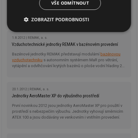
VŠE ODMÍTNOUT
REMAK a. s.
uvádí na trh novou generaci
řídicích jednotek
VCS
, vyznačujících se komplexní regulací, komplexním jištěním
a komfortním a přívětivým ovládáním. Vynikající poměr ceny a
ZOBRAZIT PODROBNOSTI
výkonu, provozní úspory.
Nezbytně
Výkonové
Soubory
nutné
soubory
cílení
1.8.2012
REMAK, a. s.
soubory
Vzduchotechnické jednotky REMAK v bazénovém provedení
Bazénové jednotky REMAK představují modulární
bazénovou
vzduchotechniku
s autonomním systémem MaR pro větrání,
vytápění a odvlhčování krytých bazénů o ploše vodní hladiny 25 -
Funkční soubory
Nezařazené
soubory
700 m². Individuální návrh a kalkulace.
20.1.2012
REMAK, a. s.
Jednotky AeroMaster XP do výbušného prostředí
První novinkou 2012 jsou jednotky AeroMaster XP pro použití v
prostředí s nebezpečím výbuchu. Jednotky vyhovují směrnicím
Nezbytně nutné soubory
Výkonové soubory
ATEX 100 a jsou dodávány ve venkovním i vnitřním provedení.
Soubory cílení
Funkční soubory
Nezařazené soubory