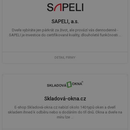
id
in
id
vetrani.tzb-
10 let
Te
info.cz
co
SAPELI, a.s.
po
vy
se
Dveře vybíráte jen párkrát za život, ale provází vás dennodenně -
SAPELI je investice do certifikované kvality, dlouholeté funkčnosti ...
_hjIncludedInSessionSample
1 minuta
Te
Hotjar Ltd
59 sekund
co
elektro.tzb-
na
info.cz
ab
Ho
DETAIL FIRMY
zd
ná
za
vz
de
de
re
we
mv
2 měsíce 4
Te
Airtable
Skladová-okna.cz
týdny
co
.tzb-info.cz
po
E-shop Skladová-okna.cz nabízí okolo 140 typů oken a dveří
sl
už
skladem ihned k odběru nebo s dodáním do tří dnů. Okna a dveře na
int
míru lze ...
vý
vl
po