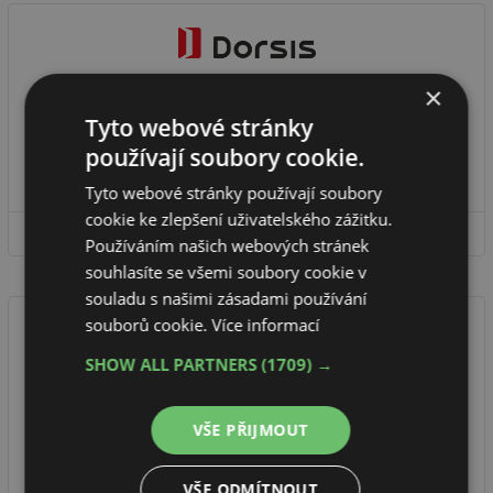
×
DORSIS s.r.o.
Tyto webové stránky
Skryté systémy DORSIS – skryté zárubně Fortius 52, Durus 45
a Woody, bezobložková stavební pouzdra, celoskleněné dveře
používají soubory cookie.
DORSIS ...
Tyto webové stránky používají soubory
cookie ke zlepšení uživatelského zážitku.
DETAIL FIRMY
Používáním našich webových stránek
souhlasíte se všemi soubory cookie v
souladu s našimi zásadami používání
souborů cookie.
Více informací
SHOW ALL PARTNERS
(1709) →
JAP FUTURE s.r.o.
Při designerské práci se necháváme volně inspirovat aktuálními
VŠE PŘIJMOUT
světovými trendy. Jednoduchost, střídmost a čistota provedení je pro
nás ...
VŠE ODMÍTNOUT