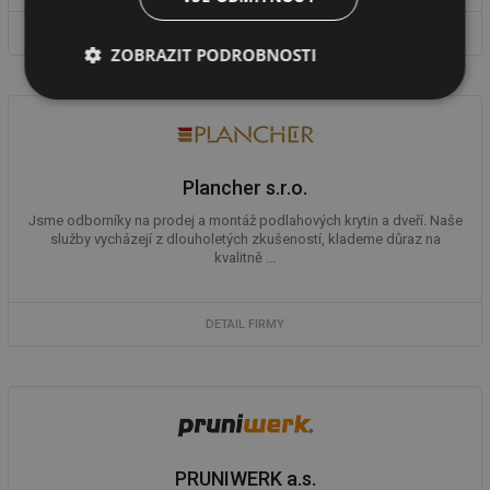
DETAIL FIRMY
ZOBRAZIT PODROBNOSTI
Nezbytně
Výkonové
Soubory
nutné
soubory
cílení
soubory
Plancher s.r.o.
Funkční soubory
Nezařazené
Jsme odborníky na prodej a montáž podlahových krytin a dveří. Naše
soubory
služby vycházejí z dlouholetých zkušeností, klademe důraz na
kvalitně ...
DETAIL FIRMY
Nezbytně nutné soubory
Výkonové soubory
Soubory cílení
Funkční soubory
Nezařazené soubory
PRUNIWERK a.s.