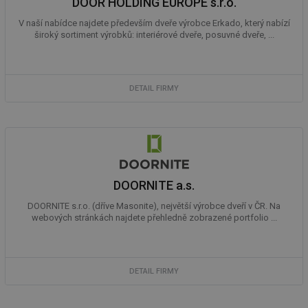
DOOR HOLDING EUROPE s.r.o.
V naší nabídce najdete především dveře výrobce Erkado, který nabízí
široký sortiment výrobků: interiérové dveře, posuvné dveře, ...
DETAIL FIRMY
DOORNITE a.s.
DOORNITE s.r.o. (dříve Masonite), největší výrobce dveří v ČR. Na
webových stránkách najdete přehledně zobrazené portfolio ...
DETAIL FIRMY