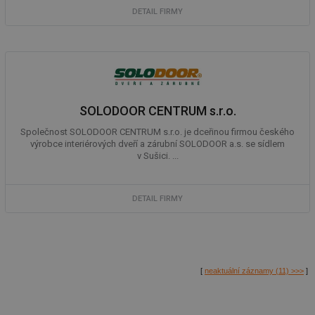
Air
DETAIL FIRMY
us
už
pr
int
tě
id
vytapeni.tzb-
10 let
Te
info.cz
co
po
vy
SOLODOOR CENTRUM s.r.o.
se
Společnost SOLODOOR CENTRUM s.r.o. je dceřinou firmou českého
id
stavba.tzb-
10 let
Te
výrobce interiérových dveří a zárubní SOLODOOR a.s. se sídlem
info.cz
co
po
v Sušici. ...
vy
se
_hjFirstSeen
29 minut
So
Hotjar Ltd
DETAIL FIRMY
59 sekund
na
.tzb-info.cz
ab
sl
ce
pr
poč
Ne
[
neaktuální záznamy (11) >>>
]
žá
id
in
id
forum.tzb-
1 rok
Te