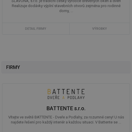
SLAVONA, s.r.o. je tradiční český výrobce dřevěných oken a dveří
Realizuje dodávky výplní stavebních otvorů zejména pro rodinné
domy, ...
DETAIL FIRMY
VÝROBKY
FIRMY
BATTENTE s.r.o.
Vítejte ve světě BATTENTE - Dveře a Podlahy, za rozumné ceny! U nás
najdete řešení pro každý interiér a každou situaci. V Battente se ...