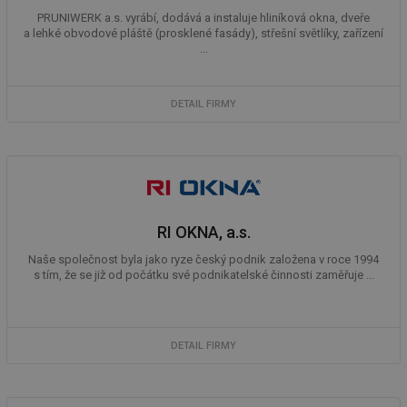
Nezbytně nutné soubory cookie umožňují základní
PRUNIWERK a.s. vyrábí, dodává a instaluje hliníková okna, dveře
funkce webových stránek, jako je přihlášení
uživatele a správa účtu. Webové stránky nelze bez
a lehké obvodové pláště (prosklené fasády), střešní světlíky, zařízení
nezbytně nutných souborů cookie správně používat.
...
Provider
/
Název
Vyprší
Po
Doména
DETAIL FIRMY
g_state
.forum.tzb-
Zavřením
Sl
info.cz
prohlížeče
př
po
g_csrf_token
.forum.tzb-
Zavřením
Sl
info.cz
prohlížeče
př
po
id
konference.tzb-
1 rok
Te
RI OKNA, a.s.
info.cz
co
po
vy
Naše společnost byla jako ryze český podnik založena v roce 1994
se
s tím, že se již od počátku své podnikatelské činnosti zaměřuje ...
_hjAbsoluteSessionInProgress
29 minut
So
Hotjar Ltd
59 sekund
na
.tzb-info.cz
ab
sl
DETAIL FIRMY
ce
pr
poč
Ne
žá