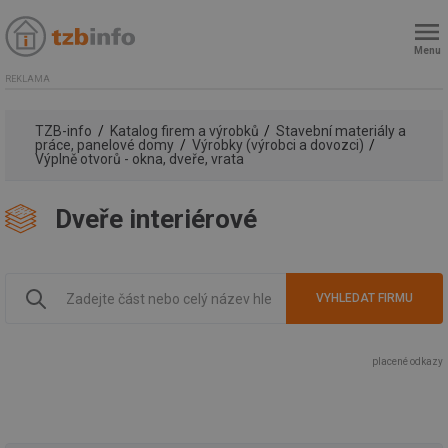
Menu
REKLAMA
TZB-info
Katalog firem a výrobků
Stavební materiály a
práce, panelové domy
Výrobky (výrobci a dovozci)
Výplně otvorů - okna, dveře, vrata
Dveře interiérové
placené odkazy