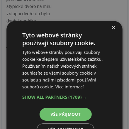
atypické dveře na míru
vstupní dveře do bytu
dveřní doplňky
×
skříně na míru
Tyto webové stránky
používají soubory cookie.
VIDEA
Tyto webové stránky používají soubory
cookie ke zlepšení uživatelského zážitku.
Používáním našich webových stránek
souhlasíte se všemi soubory cookie v
souladu s našimi zásadami používání
souborů cookie.
Více informací
SHOW ALL PARTNERS
(1709) →
VŠE PŘIJMOUT