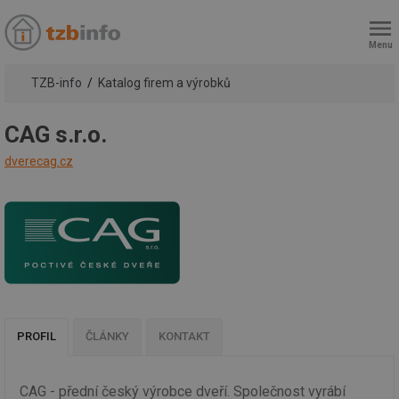
Menu
TZB-info
Katalog firem a výrobků
CAG s.r.o.
dverecag.cz
PROFIL
ČLÁNKY
KONTAKT
CAG - přední český výrobce dveří. Společnost vyrábí