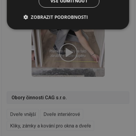
VŠE ODMÍTNOUT
ZOBRAZIT PODROBNOSTI
Nezbytně
Výkonové
Soubory
nutné
soubory
cílení
soubory
Funkční soubory
Nezařazené
soubory
Obory činnosti CAG s.r.o.
Nezbytně nutné soubory
Výkonové soubory
Dveře vnější
Dveře interiérové
Soubory cílení
Funkční soubory
Kliky, zámky a kování pro okna a dveře
Nezařazené soubory