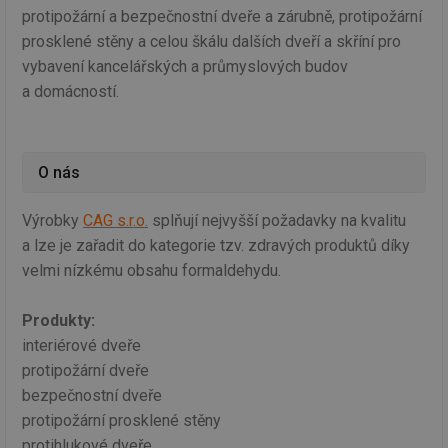
protipožární a bezpečnostní dveře a zárubně, protipožární
prosklené stěny a celou škálu dalších dveří a skříní pro
vybavení kancelářských a průmyslových budov
a domácností.
O nás
Výrobky
CAG s.r.o.
splňují nejvyšší požadavky na kvalitu
a lze je zařadit do kategorie tzv. zdravých produktů díky
velmi nízkému obsahu formaldehydu.
Produkty:
interiérové dveře
protipožární dveře
bezpečnostní dveře
protipožární prosklené stěny
protihlukové dveře