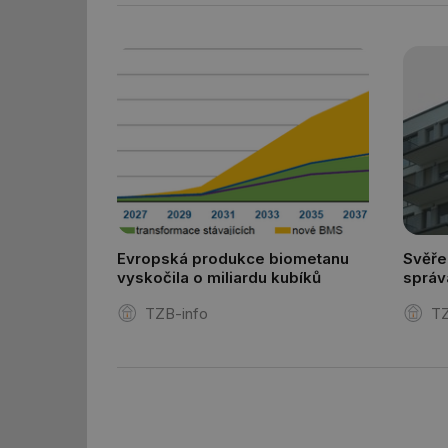
id
_hjAbsoluteSession
id
_hjIncludedInSessi
mv
Evropská produkce biometanu
Svěře
vyskočila o miliardu kubíků
správ
id
včetn
TZB-info
TZ
družs
id
_hjFirstSeen
id