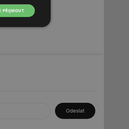
E PŘIJMOUT
Nezařazené
soubory
řazené soubory
 správa účtu. Webové
Odeslat