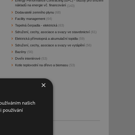
Energy Performance Contracting (EPC) - služby pro snížení
nákladů na energie vč. financování
(143)
Dodavatelé zemního plynu
(68)
Facility management
(64)
Tepelná čerpadla - elektrická
(63)
Sdružení, cechy, asociace a svazy ve stavebnictví
(61)
Elektrická přímotopná a akumulační topidla
(59)
Sdružení, cechy, asociace a svazy ve vytápění
(56)
Bazény
(56)
Dveře interiérové
(53)
Kotle teplovodní na dřevo a biomasu
(53)
×
Používáním našich
i používání