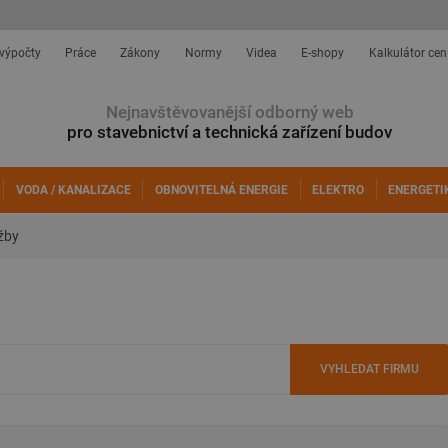
 výpočty
Práce
Zákony
Normy
Videa
E-shopy
Kalkulátor cen
Nejnavštěvovanější odborný web
pro stavebnictví a technická zařízení budov
VODA / KANALIZACE
OBNOVITELNÁ ENERGIE
ELEKTRO
ENERGETI
žby