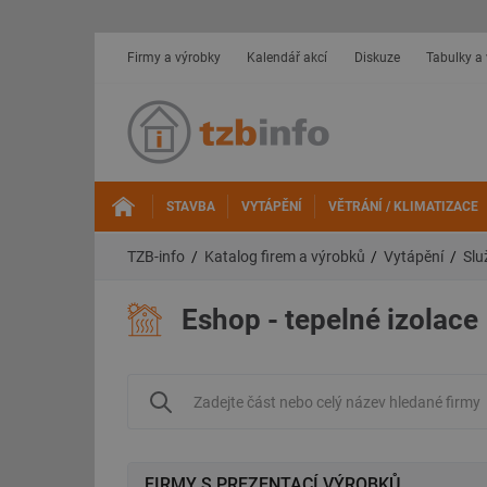
Firmy a výrobky
Kalendář akcí
Diskuze
Tabulky a
STAVBA
VYTÁPĚNÍ
VĚTRÁNÍ / KLIMATIZACE
TZB-info
Katalog firem a výrobků
Vytápění
Slu
Eshop - tepelné izolace
FIRMY S PREZENTACÍ VÝROBKŮ