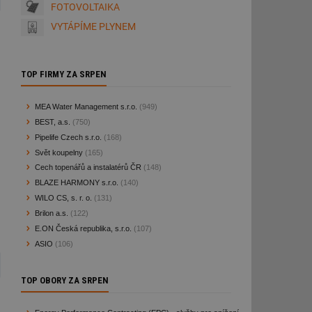
FOTOVOLTAIKA
VYTÁPÍME PLYNEM
TOP FIRMY ZA SRPEN
MEA Water Management s.r.o.
(949)
BEST, a.s.
(750)
Pipelife Czech s.r.o.
(168)
Svět koupelny
(165)
Cech topenářů a instalatérů ČR
(148)
BLAZE HARMONY s.r.o.
(140)
WILO CS, s. r. o.
(131)
Brilon a.s.
(122)
E.ON Česká republika, s.r.o.
(107)
ASIO
(106)
TOP OBORY ZA SRPEN