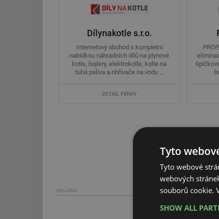
Dílynakotle s.r.o.
Internetový obchod s kompletní
PROPA
nabídkou náhradních dílů na plynové
eliminac
kotle, bojlery, elektrokotle, kotle na
špičkové
tuhá paliva a ohřívače na vodu ...
b
DETAIL FIRMY
Tyto webové
Tyto webové strán
webových stránek
souborů cookie.
REKLAMA
SHOW ALL PAR