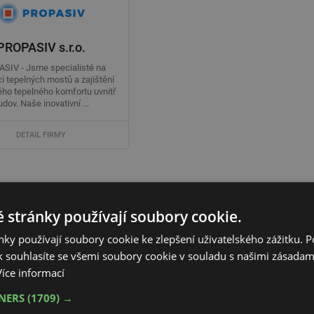
PROPASIV s.r.o.
SIV - Jsme specialisté na
i tepelných mostů a zajištění
ho tepelného komfortu uvnitř
udov. Naše inovativní ...
DETAIL FIRMY
[
neaktuální záznamy (5) >>>
]
 stránky používají soubory cookie.
ky používají soubory cookie ke zlepšení uživatelského zážitku. 
 souhlasíte se všemi soubory cookie v souladu s našimi zásadam
Více informací
TNERS
(1709) →