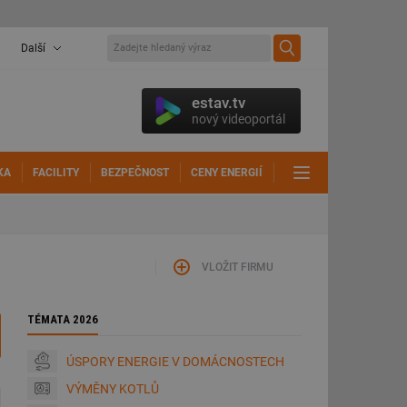
Další
estav.tv
nový videoportál
KA
FACILITY
BEZPEČNOST
CENY ENERGIÍ
DALŠÍ
VLOŽIT FIRMU
TÉMATA 2026
ÚSPORY ENERGIE V DOMÁCNOSTECH
VÝMĚNY KOTLŮ