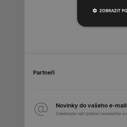
ZOBRAZIT P
Nezbytně nutn
soubory
Partneři
Nezbytně nutn
Nezbytně nutné soubo
stránky nelze bez ne
Název
Novinky do vašeho e-mail
g_state
Odebírejte náš týdenní newsletter a
g_csrf_token