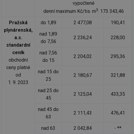
vypočtené
3
denní maximum Kč/tis. m
: 173 343,46
Pražská
do 1,89
2 477,08
190,41
plynárenská,
nad 1,89
a.s.
2 236,24
228,00
do 7,56
standardní
ceník
nad 7,56
2 204,02
295,36
obchodní
do 15
ceny platné
nad 15 do
od
2 180,67
321,88
25
1. 9. 2023
nad 25 do
2 125,04
433,35
45
nad 45 do
2 111,43
476,41
63
nad 63
2 042,84
- **