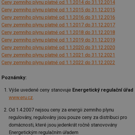
soubory
Ceny zemního plynu platné od 1.1.2014 do 31.12.2014
Ceny zemního plynu platné od 1.1.2015 do 31.12.2015
Ceny zemního plynu platné od 1.1.2016 do 31.12.2016
Ceny zemního plynu platné od 1.1.2017 do 31.12.2017
Ceny zemního plynu platné od 1.1.2018 do 31.12.2018
Ceny zemního plynu platné od 1.1.2019 do 31.12.2019
Nezbytně nutné soubory
Výkonové soubory
Ceny zemního plynu platné od 1.1.2020 do 31.12.2020
Soubory cílení
Funkční soubory
Ceny zemního plynu platné od 1.1.2021 do 31.12.2021
Nezařazené soubory
Ceny zemního plynu platné od 1.1.2022 do 31.12.2022
Nezbytně nutné soubory cookie umožňují základní
funkce webových stránek, jako je přihlášení
Poznámky:
uživatele a správa účtu. Webové stránky nelze bez
nezbytně nutných souborů cookie správně používat.
Výše uvedené ceny stanovuje
Energetický regulační úřad
Provider
/
www.eru.cz
.
Název
Vyprší
Po
Doména
g_state
.forum.tzb-
Zavřením
Sl
Od 1.4.2007 nejsou ceny za energii zemního plynu
info.cz
prohlížeče
př
regulovány, regulovány jsou pouze ceny za distribuci pro
po
domácnosti, které jsou jedenkrát ročně stanovovány
g_csrf_token
.forum.tzb-
Zavřením
Sl
info.cz
prohlížeče
př
Energetickým regulačním úřadem
po