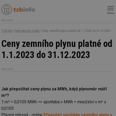
Menu
REKLAMA
TZB-info
/
Ceny energií a paliv
/ Ceny zemního plynu platné od 1.1.2023 do 31.12.2023
Ceny zemního plynu platné od
1.1.2023 do 31.12.2023
REKLAMA
Jak přepočítat ceny plynu za MWh, když plynoměr měří
m³?
1 m³ = 0,0105 MWh => spotřeba v MWh = množství v m³ x
0,0105
Přesný převod - online
Přepočet spotřeby zemního plynu v