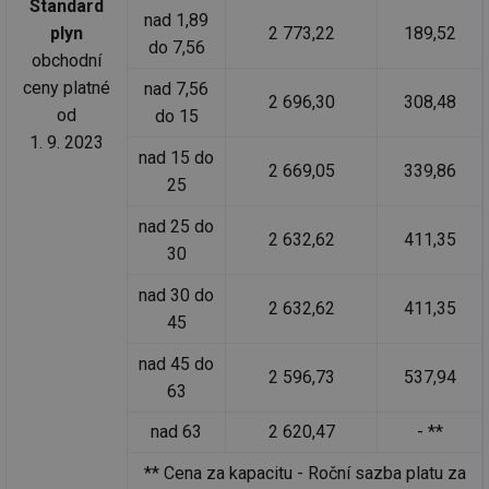
Standard
nad 1,89
plyn
2 773,22
189,52
do 7,56
obchodní
ceny platné
nad 7,56
2 696,30
308,48
od
do 15
1. 9. 2023
nad 15 do
2 669,05
339,86
25
nad 25 do
2 632,62
411,35
30
nad 30 do
2 632,62
411,35
45
nad 45 do
2 596,73
537,94
63
nad 63
2 620,47
- **
** Cena za kapacitu - Roční sazba platu za