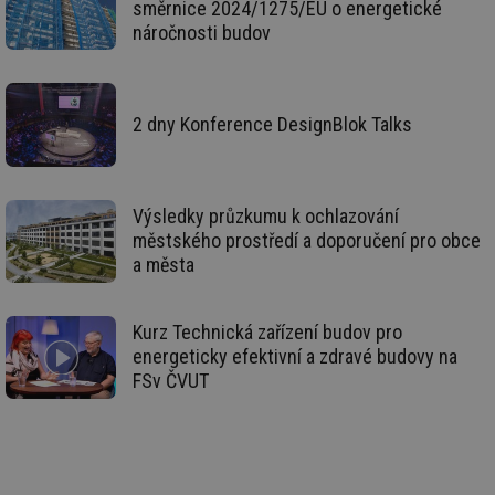
po
směrnice 2024/1275/EU o energetické
vy
náročnosti budov
se
_hjFirstSeen
29 minut
So
Hotjar Ltd
59 sekund
na
.tzb-info.cz
ab
sl
2 dny Konference DesignBlok Talks
ce
pr
poč
Ne
žá
id
Výsledky průzkumu k ochlazování
in
městského prostředí a doporučení pro obce
id
forum.tzb-
1 rok
Te
a města
info.cz
co
po
vy
se
Kurz Technická zařízení budov pro
_hjIncludedInSessionSample
1 minuta
Te
Hotjar Ltd
energeticky efektivní a zdravé budovy na
59 sekund
co
vetrani.tzb-
FSv ČVUT
na
info.cz
ab
Ho
zd
ná
za
vz
de