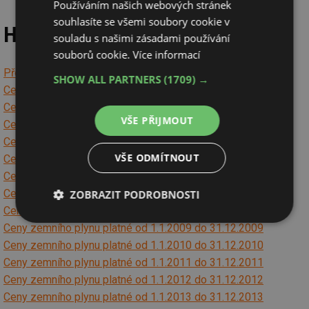
Používáním našich webových stránek
souhlasíte se všemi soubory cookie v
Historické ceny zemního plynu
souladu s našimi zásadami používání
souborů cookie.
Více informací
Přehled regulovaných cen plynu v letech 1995 - 2001
SHOW ALL PARTNERS
(1709) →
Ceny zemního plynu platné od 1.7.2001 do 31.12.2001
Ceny zemního plynu platné od 1.1.2002 do 31.12.2002
VŠE PŘIJMOUT
Ceny zemního plynu platné od 1.1.2003 do 31.12.2003
Ceny zemního plynu platné od 1.1.2004 do 31.12.2004
VŠE ODMÍTNOUT
Ceny zemního plynu platné od 1.1.2005 do 31.12.2005
Ceny zemního plynu platné od 1.1.2006 do 31.12.2006
Ceny zemního plynu platné od 1.1.2007 do 31.12.2007
ZOBRAZIT PODROBNOSTI
Ceny zemního plynu platné od 1.1.2008 do 31.12.2008
Nezbytně
Výkonové
Soubory
Ceny zemního plynu platné od 1.1.2009 do 31.12.2009
nutné
soubory
cílení
Ceny zemního plynu platné od 1.1.2010 do 31.12.2010
soubory
Ceny zemního plynu platné od 1.1.2011 do 31.12.2011
Ceny zemního plynu platné od 1.1.2012 do 31.12.2012
Ceny zemního plynu platné od 1.1.2013 do 31.12.2013
Funkční soubory
Nezařazené