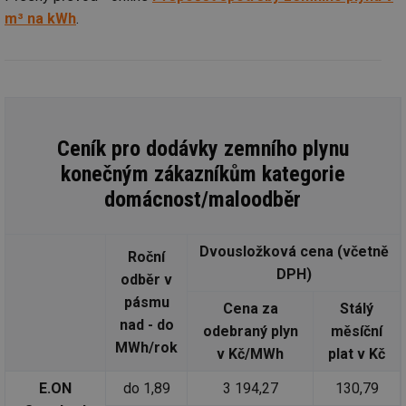
m³ na kWh
.
Ceník pro dodávky zemního plynu
konečným zákazníkům kategorie
domácnost/maloodběr
Dvousložková cena (včetně
Roční
DPH)
odběr v
pásmu
Cena za
Stálý
nad - do
odebraný plyn
měsíční
MWh/rok
v Kč/MWh
plat v Kč
E.ON
do 1,89
3 194,27
130,79