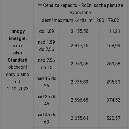
** Cena za kapacitu - Roční sazba platu za
vypočtené
3
denní maximum Kč/tis. m
: 280 179,02
innogy
do 1,89
3 155,58
111,21
Energie,
nad 1,89
s.r.o.
2 817,15
168,99
do 7,56
plyn
Standard
nad 7,56
2 759,55
269,58
obchodní
do 15
ceny platné
nad 15 do
od
2 736,83
295,31
25
1. 10. 2023
nad 25 do
2 696,68
374,52
45
nad 45 do
2 655,61
520,57
63