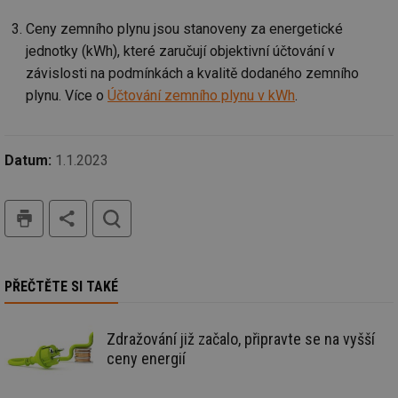
id
konference.tzb-
1 rok
Te
Ceny zemního plynu jsou stanoveny za energetické
info.cz
co
po
jednotky (kWh), které zaručují objektivní účtování v
vy
závislosti na podmínkách a kvalitě dodaného zemního
se
plynu. Více o
Účtování zemního plynu v kWh
.
_hjAbsoluteSessionInProgress
29 minut
So
Hotjar Ltd
59 sekund
na
.tzb-info.cz
ab
sl
ce
Datum:
1.1.2023
pr
poč
Ne
žá
tisk
hledat
id
in
id
vetrani.tzb-
10 let
Te
info.cz
co
po
PŘEČTĚTE SI TAKÉ
vy
se
_hjIncludedInSessionSample
1 minuta
Te
Hotjar Ltd
59 sekund
co
Zdražování již začalo, připravte se na vyšší
elektro.tzb-
na
info.cz
ceny energií
ab
Ho
zd