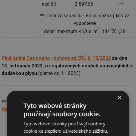
nad 63
2 597,65
- **
** Cena za kapacitu - Roční sazba platu za
vypočtené
3
denní maximum Kč/tis. m
: 144 761,38
Plné znění Cenového rozhodnutí ERÚ č. 12/2022
ze dne
14. listopadu 2022, o regulovaných cenách souvisejících s
dodávkou plynu
(platné od 1.1.2023)
×
Pro porovnání nabídek více dodavatelů doporučujeme použít
Tyto webové stránky
Kalkulátor cen energií TZB-info
používají soubory cookie.
Tyto webové stránky používají soubory
cookie ke zlepšení uživatelského zážitku.