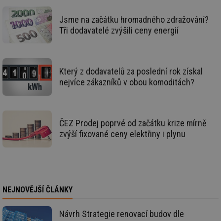
ná
za
vz
Jsme na začátku hromadného zdražování?
de
de
Tři dodavatelé zvýšili ceny energií
re
we
mv
2 měsíce 4
Te
Airtable
týdny
co
.tzb-info.cz
po
Který z dodavatelů za poslední rok získal
sl
nejvíce zákazníků v obou komoditách?
už
int
vý
vl
po
Air
ČEZ Prodej poprvé od začátku krize mírně
us
už
zvýší fixované ceny elektřiny i plynu
pr
int
tě
id
vytapeni.tzb-
10 let
Te
info.cz
co
po
vy
NEJNOVĚJŠÍ ČLÁNKY
se
id
stavba.tzb-
10 let
Te
Návrh Strategie renovací budov dle
info.cz
co