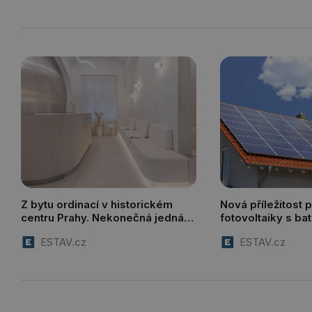
Z bytu ordinací v historickém
Nová příležitost p
centru Prahy. Nekonečná jednání
fotovoltaiky s bate
s památkáři i citlivá práce
elektrickou síť
ESTAV.cz
ESTAV.cz
architektů. Výsledek se povedl