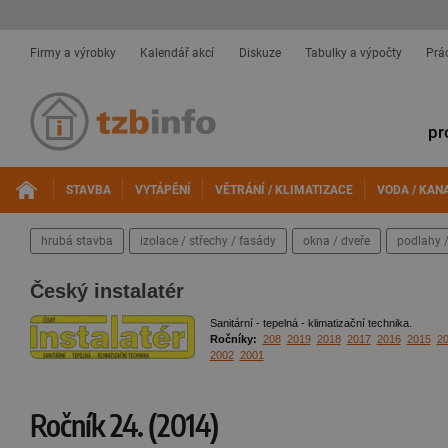
Firmy a výrobky
Kalendář akcí
Diskuze
Tabulky a výpočty
Prá
pr
STAVBA
VYTÁPĚNÍ
VĚTRÁNÍ / KLIMATIZACE
VODA / KAN
hrubá stavba
izolace / střechy / fasády
okna / dveře
podlahy /
Český instalatér
Sanitární - tepelná - klimatizační technika.
Ročníky:
208
2019
2018
2017
2016
2015
2
2002
2001
Ročník 24. (2014)