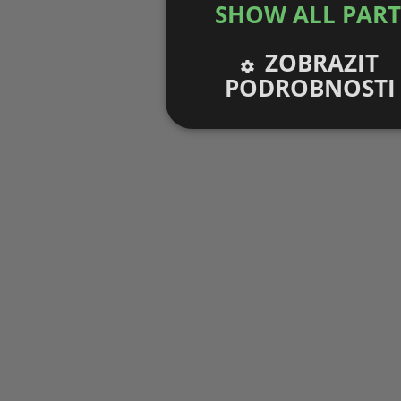
SHOW ALL PAR
ZOBRAZIT
PODROBNOSTI
Nezbytně nutné
Výko
soubory
sou
Nezbytně nutné soubory
V
Nezbytně nutné soubory cookie umožňu
stránky nelze bez nezbytně nutných s
Pro
Název
Do
g_state
.fo
inf