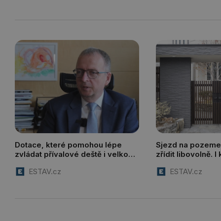
Dotace, které pomohou lépe
Sjezd na pozeme
zvládat přívalové deště i velkou
zřídit libovolně. 
vodu
s komunikací, mus
ESTAV.cz
ESTAV.cz
požádat