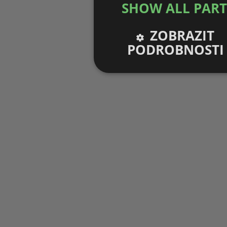
SHOW ALL PAR
ZOBRAZIT
PODROBNOSTI
Nezbytně nutné
Výko
soubory
sou
Nezbytně nutné soubory
V
Nezbytně nutné soubory cookie umožňu
stránky nelze bez nezbytně nutných s
Pro
Název
Do
g_state
.fo
inf