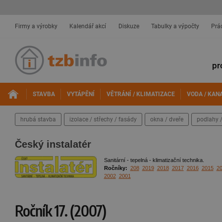
Firmy a výrobky
Kalendář akcí
Diskuze
Tabulky a výpočty
Prá
pr
STAVBA
VYTÁPĚNÍ
VĚTRÁNÍ / KLIMATIZACE
VODA / KAN
hrubá stavba
izolace / střechy / fasády
okna / dveře
podlahy /
Český instalatér
Sanitární - tepelná - klimatizační technika.
Ročníky:
208
2019
2018
2017
2016
2015
2
2002
2001
Ročník 17. (2007)