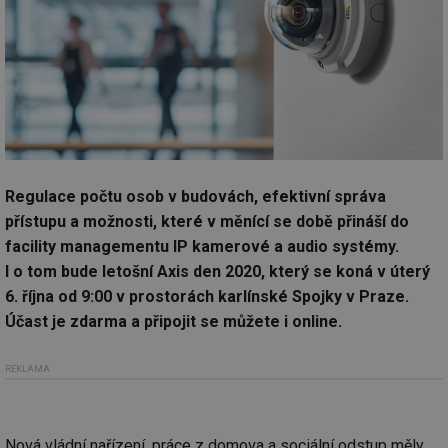
Regulace počtu osob v budovách, efektivní správa
přístupu a možnosti, které v měnící se době přináší do
facility managementu IP kamerové a audio systémy.
I o tom bude letošní Axis den 2020, který se koná v úterý
6. října od 9:00 v prostorách karlínské Spojky v Praze.
Účast je zdarma a připojit se můžete i online.
REKLAMA
Nová vládní nařízení, práce z domova a sociální odstup měly