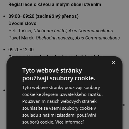
Registrace s kávou a malým občerstvením
09:00–09:20 (začíná živý přenos)
Úvodní slovo
Petr Tošner,
Obchodní ředitel, Axis Communications
Pavel Marek,
Obchodní manažer, Axis Communications
09:20–12:00
Dnes a zítra – technologie pro každou dobu
×
Jakou roli hrají technologie Axis a partnerská řešení dnes
Tyto webové stránky
a jak nám mohou v budoucnu pomoci vytvářet chytřejší
používají soubory cookie.
a bezpečnější svět napříč všemi obory.
Tyto webové stránky používají soubory
12:00–13:00
cookie ke zlepšení uživatelského zážitku.
Kybernetická bezpečnost a GDPR v praxi
Používáním našich webových stránek
Jaké výzvy přináší dnešní digitální svět? Jak nás zavedení
souhlasíte se všemi soubory cookie v
GDPR ovlivňuje v podnikání? Malé ohlédnutí s expertem.
souladu s našimi zásadami používání
který odpoví i na Vaše aktuální dotazy.
souborů cookie.
Více informací