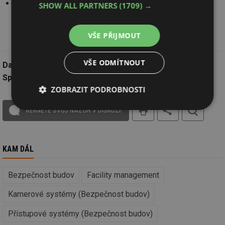
13:00 (konec živého přenosu)
SHOW ALL PARTNERS
(1709) →
Oficiální konec akce
a začátek
networkingu s občerstvením
VŠE PŘIJMOUT
VŠE ODMÍTNOUT
Datum:
25.9.2020
Společnost:
Axis Communications AB
ZOBRAZIT PODROBNOSTI
tisk
Nezbytně
Výkonové
Soubory
ŘEKNĚTE SVŮJ NÁZOR V DISKUZI!
nutné
soubory
cílení
soubory
KAM DÁL
Funkční soubory
Nezařazené
soubory
Bezpečnost budov
Facility management
Kamerové systémy (Bezpečnost budov)
Přístupové systémy (Bezpečnost budov)