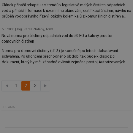
po
Článek přináší rekapitulaci trendů v legislativě malých čistíren odpadních
vy
vod a přináší informace k územnímu plánování, certifikaci čistíren, návrhu na
se
průběh vodoprávního řízení, otázky kolem kalů z komunálních čistíren a
_hjIncludedInSessionSample
1 minuta
Te
Hotjar Ltd
servisu, dozoru a kontrole včetně komentáře.
59 sekund
co
elektro.tzb-
na
info.cz
5.6.2006
Ing. Karel Plotěný, ASIO
ab
Nová norma pro čístírny odpadních vod do 50 EO a kalový prostor
Ho
domovních čistíren
zd
ná
za
Norma pro domovní čistírny (díl 3) je konečně po letech dohadování
vz
schválena. Po ukončení přechodného období tak bude k dispozici
de
dokument, který by měl zásadně ovlivnit zejména postoj Autorizovaných
de
re
osob při certifikaci čistíren. Norma mimo jiné obsahuje ustanovení, která
we
jsme se pokusili vybrat pro vytvoření představy o tom, co je v ní možno
hledat.
mv
2 měsíce 4
Te
Airtable
týdny
co
.tzb-info.cz
1
předchozí
2
3
další
po
sl
už
int
vý
REKLAMA
vl
po
Air
us
už
pr