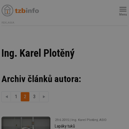
Menu
REKLAMA
Ing. Karel Plotěný
Archiv článků autora:
1
předchozí
2
3
další
29.6.2015
Ing. Karel Plotěný, ASIO
Lapáky tuků