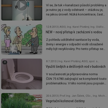
Ví se, že tuk v kanalizaci působí problémy a
je nutno jej z vody odstranit – otázkou je,
na jakou úroveň. Nízká koncentrace, často
požadovaná jako odtoková koncentrace, je
klasickými lapáky tuků navrhovanými podle
12.8.2013
ASIO, Ing. Karel Plotěný, Ing. Oldřich Pírek, ASIO
Evropské normy nedosažitelná, lapáky
NEW – nový přístup k zacházení s vodou
s flotací nebo lepší separací jsou zase pro
majitele malých restaurací nebo barů příliš
Z pohledu udržitelné sanitace by voda,
nákladné.
živiny i energie v odpadní vodě obsažené
měly být recyklovány. Pro tento přístup se
často užívá akronym NEW. Za tímto účelem
se často voda dělí podle typu znečištění
8.7.2013
Ing. Karel Plotěný, ASIO, spol. s r.o.
tak, aby pak její využití bylo co
Využití šedých a dešťových vod v budovách
nejekonomičtější, a z důvodu lepší
komunikace se jednotlivým typům vod
V současnosti je připravována norma
přiřazují barvy – color of water.
ČSN 75 6780 zabývající se komplexně touto
problematikou. V této normě jsou popsány
požadavky na předčištění, skladování a
zacházení s těmito vodami. Norma vychází
20.6.2013
Prof.Ing. Jan Šálek, CSc., Ing. Michal Kriška, PhD., Vysoké učení technické v Brně, Fakulta stavební, Ústav vodního hospodářství krajiny, Ing. Oldřich Pírek, Ing. Karel Plotěný, ASIO, spol. s r.o., Ing. Miloš Rozkošný, PhD., Výzkumný ústav vodohospodářský TGM, RNDr. Zdeňka Žáková, CSc., Biotes
z anglické normy BS 8525-1 [1] a je
Vegetační kořenové čistírny
doplněna v duchu moderního přístupu
k vodám i o část využití energie z šedé