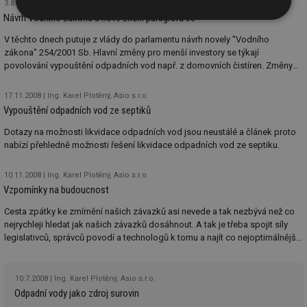
3.8.2009
Ing. Karel Plotěný, Asio spol. s r.o.
Návrh Vodního zákona a nové znění paragrafu 38
Nezbytně
Výkonové
Soubory
nutné
soubory
cílení
V těchto dnech putuje z vlády do parlamentu návrh novely "Vodního
soubory
zákona" 254/2001 Sb. Hlavní změny pro menší investory se týkají
povolování vypouštění odpadních vod např. z domovních čistíren. Změny
spočívají v tom, že bude možné zasakovat při zohlednění místních
podmínek i z větších objektů, a v tom, že se změní při povolování výrobků s
Funkční soubory
Nezařazené
17.11.2008
Ing. Karel Plotěný, Asio s.r.o.
označením CE přístup k povolování.
soubory
Vypouštění odpadních vod ze septiků
Dotazy na možnosti likvidace odpadních vod jsou neustálé a článek proto
nabízí přehledně možnosti řešení likvidace odpadních vod ze septiku.
10.11.2008
Ing. Karel Plotěný, Asio s.r.o.
Vzpomínky na budoucnost
Nezbytně nutné soubory
Výkonové soubory
Cesta zpátky ke zmírnění našich závazků asi nevede a tak nezbývá než co
Soubory cílení
Funkční soubory
nejrychleji hledat jak našich závazků dosáhnout. A tak je třeba spojit síly
legislativců, správců povodí a technologů k tomu a najít co nejoptimálnější
Nezařazené soubory
společné řešení.
Nezbytně nutné soubory cookie umožňují základní
funkce webových stránek, jako je přihlášení
10.7.2008
Ing. Karel Plotěný, Asio s.r.o.
uživatele a správa účtu. Webové stránky nelze bez
Odpadní vody jako zdroj surovin
nezbytně nutných souborů cookie správně používat.