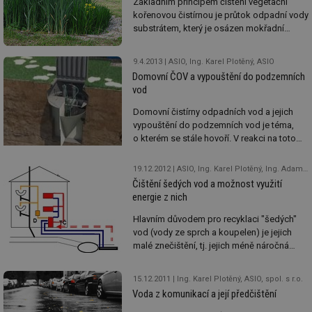
Základním principem čištění vegetační
vody.
kořenovou čistírnou je průtok odpadní vody
substrátem, který je osázen mokřadní
vegetací. Kořenová čistírna je vhodná
zejména při přerušovaném provozu zdroje
9.4.2013
ASIO, Ing. Karel Plotěný, ASIO
odpadních vod (rekreační objekty, chalupy,
Domovní ČOV a vypouštění do podzemních
letní tábory), při kolísaní koncentrace a
vod
množství odpadních vod a při přítoku
zředěných odpadních vod, např. z jednotné
Domovní čistírny odpadních vod a jejich
kanalizace.
vypouštění do podzemních vod je téma,
o kterém se stále hovoří. V reakci na toto
živé téma si do debaty dovolujeme vnést
i neanonymní firemní názor. Probereme, na
19.12.2012
ASIO, Ing. Karel Plotěný, Ing. Adam Bartoník, ASIO
co je třeba při výběru domovní ČOV určené
Čištění šedých vod a možnost využití
k vypouštění do podzemních vod klást
energie z nich
důraz.
Hlavním důvodem pro recyklaci "šedých"
vod (vody ze sprch a koupelen) je jejich
malé znečištění, tj. jejich méně náročná
úprava, možnost využití tepla, které je v nich
obsaženo, ale také vliv na prestiž budovy a
15.12.2011
Ing. Karel Plotěný, ASIO, spol. s r.o.
zavádění systémů hodnocení (certifikace)
Voda z komunikací a její předčištění
budov z hlediska jejich vlivu na životní
prostředí.