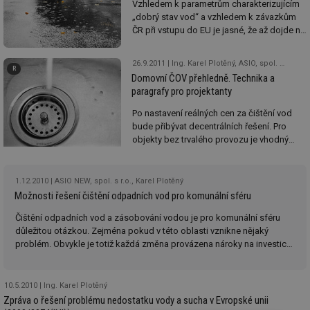
Vzhledem k parametrům charakterizujícím
„dobrý stav vod“ a vzhledem k závazkům
ČR při vstupu do EU je jasné, že až dojde na
lámání chleba (tedy vyhodnocení závazků)
a hledání viníků, jedním z nich bude
26.9.2011
Ing. Karel Plotěný, ASIO, spol. s r.o., JUDr. František Severin, JUDr. Alena Kliková, Ph.D.
doprava a současný stav, kdy se vody z
Domovní ČOV přehledně. Technika a
komunikací čistí většinou jen „jako“.
paragrafy pro projektanty
Po nastavení reálných cen za čištění vod
bude přibývat decentrálních řešení. Pro
objekty bez trvalého provozu je vhodný
septik v kombinaci dočišťovacím stupněm.
Co na stavební zákon, zákon o vodách a
další předpisy? Výklad aktuální legislativy
1.12.2010
ASIO NEW, spol. s r.o., Karel Plotěný
pro likvidaci odpadních vod.
Možnosti řešení čištění odpadních vod pro komunální sféru
Čištění odpadních vod a zásobování vodou je pro komunální sféru
důležitou otázkou. Zejména pokud v této oblasti vznikne nějaký
problém. Obvykle je totiž každá změna provázena nároky na investice,
a to nemalé, tedy pro obce a města obtížně obstaratelné.
10.5.2010
Ing. Karel Plotěný
Zpráva o řešení problému nedostatku vody a sucha v Evropské unii