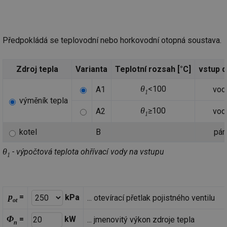
Předpokládá se teplovodní nebo horkovodní otopná soustava.
Zdroj tepla
Varianta
Teplotní rozsah [°C]
vstup 
θ
<100
A1
vod
1
výměník tepla
θ
≥100
A2
vod
1
kotel
B
pár
θ
- výpočtová teplota ohřívací vody na vstupu
1
p
=
kPa
... otevírací přetlak pojistného ventilu
ot
Φ
=
kW
... jmenovitý výkon zdroje tepla
n