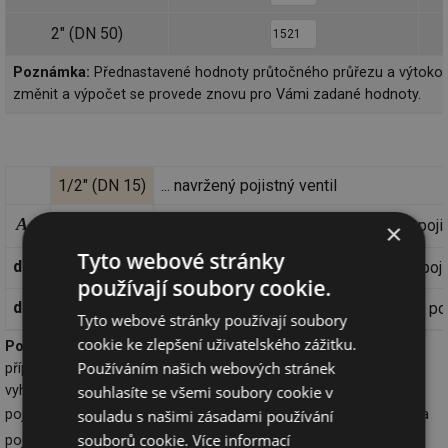
2" (DN 50)
Poznámka:
Přednastavené hodnoty průtočného průřezu a výtokov
změnit a výpočet se provede znovu pro Vámi zadané hodnoty.
1/2" (DN 15)
... navržený pojistný ventil
A
2
=
... skutečný průřez sedla navrženého poji
177
mm
×
o
Tyto webové stránky
d
=
13
mm
... minimální vnitřní průměr
vstupního
poji
1
používají soubory cookie.
d
=
13
mm
... minimální vnitřní průměr
výstupního
poj
2
Tyto webové stránky používají soubory
cookie ke zlepšení uživatelského zážitku.
Poznámka:
Na vypočtený vnitřní průměr pojistného potrubí se v
Používáním našich webových stránek
případě napojení pohlíží pouze orintačně. Dimenze potrubí musí
souhlasíte se všemi soubory cookie v
vyhovovat podmínce, aby tlaková ztráta pojistného potrubí před
p
souladu s našimi zásadami používání
pojistným ventilem nepřesáhla hodnotu 0,03 .
a celková ztráta
ot
souborů cookie.
Více informací
p
pojistného potrubí nepřesáhla hodnotu 0,10 .
ot