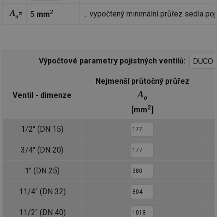
A
2
=
... vypočtený minimální průřez sedla poj
5
mm
o
Výpočtové parametry pojistných ventilů:
Nejmenší průtočný průřez
A
Ventil - dimenze
o
2
[mm
]
1/2" (DN 15)
3/4" (DN 20)
1" (DN 25)
11/4" (DN 32)
11/2" (DN 40)