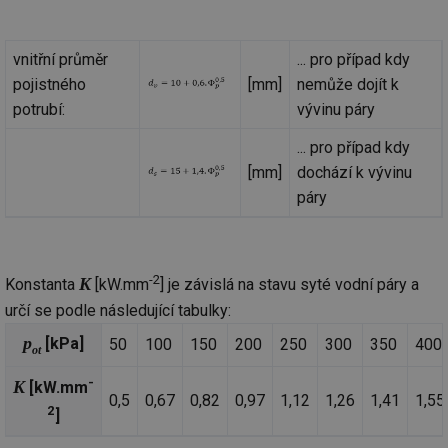
Nezbytně nutné soubory
Výkonové soubory
vnitřní průměr
... pro případ kdy
pojistného
[mm]
nemůže dojít k
Soubory cílení
Funkční soubory
potrubí:
vývinu páry
Nezařazené soubory
... pro případ kdy
Nezbytně nutné soubory cookie umožňují základní
funkce webových stránek, jako je přihlášení
[mm]
dochází k vývinu
uživatele a správa účtu. Webové stránky nelze bez
páry
nezbytně nutných souborů cookie správně používat.
Provider
/
Název
Vyprší
Po
Doména
g_state
.forum.tzb-
Zavřením
Sl
-2
K
Konstanta
[kW.mm
] je závislá na stavu syté vodní páry a
info.cz
prohlížeče
př
po
určí se podle následující tabulky:
g_csrf_token
.forum.tzb-
Zavřením
Sl
p
[kPa]
50
100
150
200
250
300
350
400
info.cz
prohlížeče
př
ot
po
-
K
[kW.mm
id
konference.tzb-
1 rok
Te
0,5
0,67
0,82
0,97
1,12
1,26
1,41
1,55
info.cz
co
2
po
]
vy
se