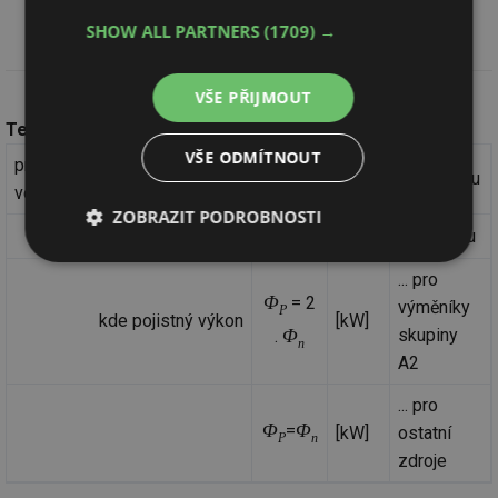
SHOW ALL PARTNERS
(1709) →
VŠE PŘIJMOUT
Teorie výpočtu:
VŠE ODMÍTNOUT
průřez sedla pojistného
2
... pro vodu
[mm
]
ventilu je stanoven ze vztahu:
ZOBRAZIT PODROBNOSTI
2
... pro páru
[mm
]
Nezbytně
Výkonové
Soubory
... pro
nutné
soubory
cílení
soubory
Φ
= 2
výměníky
P
kde pojistný výkon
[kW]
Φ
skupiny
.
n
A2
Funkční soubory
Nezařazené
soubory
... pro
Φ
Φ
=
[kW]
ostatní
P
n
zdroje