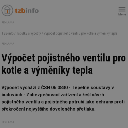
Menu
REKLAMA
TZB-info
/
Tabulky a výpočty
/ Výpočet pojistného ventilu pro kotle a výměníky tepla
REKLAMA
Výpočet pojistného ventilu pro
kotle a výměníky tepla
Výpočet vychází z ČSN 06 0830 - Tepelné soustavy v
budovách - Zabezpečovací zařízení a řeší návrh
pojistného ventilu a pojistného potrubí jako ochrany proti
překročení nejvyššího dovoleného přetlaku.
REKLAMA