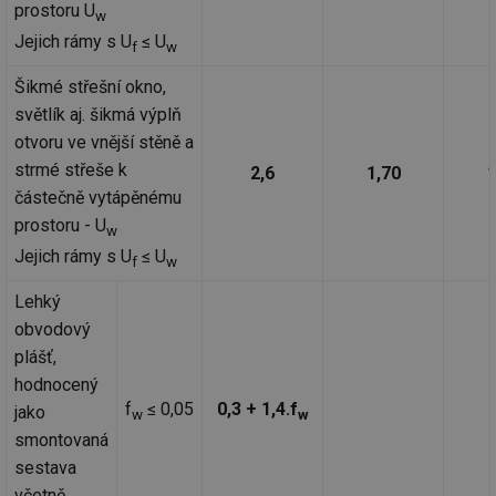
prostoru U
w
Jejich rámy s U
≤ U
f
w
Šikmé střešní okno,
světlík aj. šikmá výplň
Nezbytně nutné soubory
Výkonové soubory
otvoru ve vnější stěně a
Soubory cílení
Funkční soubory
strmé střeše k
2,6
1,70
1
Nezařazené soubory
částečně vytápěnému
prostoru - U
w
Nezbytně nutné soubory cookie umožňují základní
funkce webových stránek, jako je přihlášení
Jejich rámy s U
≤ U
f
w
uživatele a správa účtu. Webové stránky nelze bez
nezbytně nutných souborů cookie správně používat.
Lehký
Provider
/
obvodový
Název
Vyprší
Po
Doména
plášť,
g_state
.forum.tzb-
Zavřením
Sl
hodnocený
info.cz
prohlížeče
př
po
f
≤ 0,05
0,3 + 1,4.f
jako
w
w
g_csrf_token
.forum.tzb-
Zavřením
Sl
smontovaná
info.cz
prohlížeče
př
po
sestava
včetně