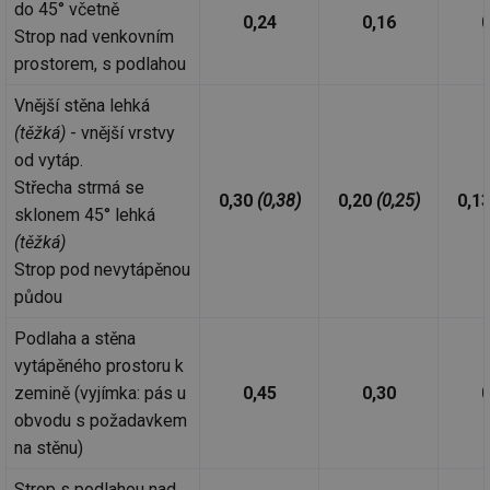
do 45° včetně
0,24
0,16
0
Strop nad venkovním
prostorem, s podlahou
Vnější stěna lehká
(těžká)
- vnější vrstvy
od vytáp.
Střecha strmá se
0,30
(0,38)
0,20
(0,25)
0,1
sklonem 45° lehká
(těžká)
Strop pod nevytápěnou
půdou
Podlaha a stěna
vytápěného prostoru k
zemině (vyjímka: pás u
0,45
0,30
0
obvodu s požadavkem
na stěnu)
Strop s podlahou nad