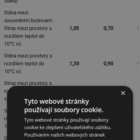
stěnu)
Stěna mezi
sousedními budovami
Strop mezi prostory s
1,05
0,70
0
rozdílem teplot do
10°C vč.
Stěna mezi prostory s
rozdílem teplot do
1,30
0,90
0
10°C vč.
Strop mezi prostory s
×
rozdílem teplot do 5°C
2,2
1,50
1
vč.
Tyto webové stránky
používají soubory cookie.
Stěna mezi prostory s
rozdílem teplot do
2,7
1,80
1
Tyto webové stránky používají soubory
10°C vč.
cookie ke zlepšení uživatelského zážitku.
Používáním našich webových stránek
Okno, dveře aj. výplň