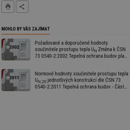
vz
tisk
de
de
re
we
mv
2 měsíce 4
Te
Airtable
MOHLO BY VÁS ZAJÍMAT
týdny
co
.tzb-info.cz
po
sl
Požadované a doporučené hodnoty
už
int
součinitele prostupu tepla U
Změna k ČSN
vý
N
vl
73 0540-2:2002 Tepelná ochrana budov platí
po
od 1.4.2005.
Air
us
už
Normové hodnoty součinitele prostupu tepla
pr
int
U
jednotlivých konstrukcí dle ČSN 73
N,20
tě
0540-2:2011 Tepelná ochrana budov - Část
id
vytapeni.tzb-
10 let
Te
2: Požadavky
info.cz
co
po
vy
se
id
stavba.tzb-
10 let
Te
info.cz
co
po
vy