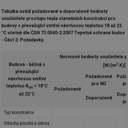
Tabulka uvádí požadované a doporučené hodnoty
součinitele prostupu tepla stavebních konstrukcí pro
budovy s převažující vnitřní návrhovou teplotou 18 až 22
°C včetně dle ČSN 73 0540-2:2007 Tepelná ochrana budov
- Část 2: Požadavky.
Normové hodnoty součinitele p
Budova - běžná s
2
[W/(m
.K)]
převažující
Požadované
Poža
návrhovou vnitřní
pro ND
pr
teplotou θ
= 18°C
im
Požadované
až 22°C
Dopo
Doporučené
pr
Typ konstrukce
Střecha plochá a šikmá