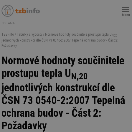
Menu
REKLAMA
TZB-info
/
Tabulky a výpočty
/ Normové hodnoty součinitele prostupu tepla U
N,20
jednotlivých konstrukcí dle ČSN 73 0540-2:2007 Tepelná ochrana budov - Část 2:
Požadavky
Normové hodnoty součinitele
prostupu tepla U
N,20
jednotlivých konstrukcí dle
ČSN 73 0540-2:2007 Tepelná
ochrana budov - Část 2:
Požadavky