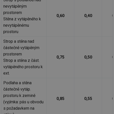
nevytápěným
prostorem
0,60
0,40
0
Stěna z vytápěného k
nevytápěnému
prostoru
Strop a stěna nad
částečně vytápěným
prostorem
0,75
0,50
0
Strop a stěna z část.
vytápěného prostoru k
ext.
Podlaha a stěna
částečně vytáp.
prostoru k zemině
0,85
0,55
0
(vyjímka: pás u obvodu
s požadavkem na