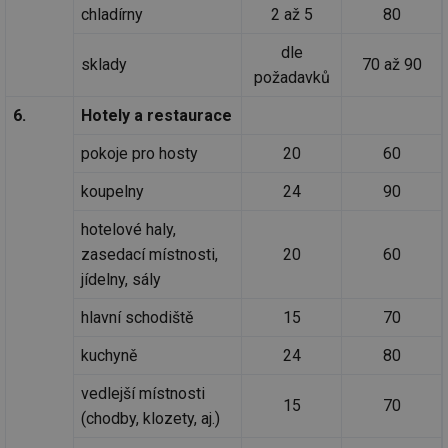
chladírny
2 až 5
80
dle
sklady
70 až 90
požadavků
6.
Hotely a restaurace
pokoje pro hosty
20
60
koupelny
24
90
hotelové haly,
zasedací místnosti,
20
60
jídelny, sály
hlavní schodiště
15
70
kuchyně
24
80
vedlejší místnosti
15
70
(chodby, klozety, aj.)