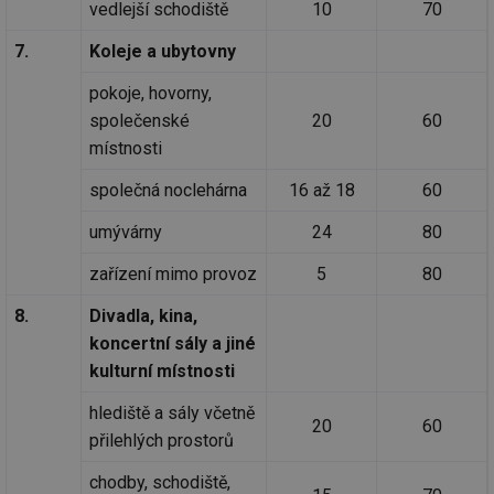
vedlejší schodiště
10
70
7.
Koleje a ubytovny
pokoje, hovorny,
společenské
20
60
místnosti
společná noclehárna
16 až 18
60
umývárny
24
80
zařízení mimo provoz
5
80
8.
Divadla, kina,
koncertní sály a jiné
kulturní místnosti
hlediště a sály včetně
20
60
přilehlých prostorů
chodby, schodiště,