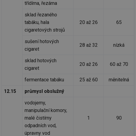
za
třídírna, řezárna
vz
de
sklad řezaného
de
re
tabáku, hala
20 až 26
65
we
cigaretových strojů
_hjIncludedInSessionSample
1 minuta
Te
Hotjar Ltd
59 sekund
co
vytapeni.tzb-
na
sušení hotových
info.cz
28 až 32
nízká
ab
cigaret
Ho
zd
ná
sklad hotových
za
20 až 26
60 až 70
vz
cigaret
de
de
re
fermentace tabáku
25 až 60
měnitelná
we
12.15
průmysl obslužný
CookieScriptConsent
1 rok
Te
CookieScript
co
.tzb-info.cz
sl
vodojemy,
Sc
za
manipulační komory,
př
malé čistírny
1
90
so
so
odpadních vod,
ná
nu
úpravny vod
ba