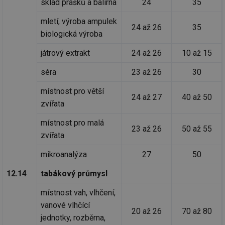
sklad prášků a balírna
24
35
co
po
vy
mletí, výroba ampulek
se
24 až 26
35
biologická výroba
_hjIncludedInSessionSample
1 minuta
Te
Hotjar Ltd
59 sekund
co
www.tzb-
na
játrový extrakt
24 až 26
10 až 15
info.cz
ab
Ho
séra
23 až 26
30
zd
ná
za
místnost pro větší
vz
24 až 27
40 až 50
de
zvířata
de
re
místnost pro malá
we
23 až 26
50 až 55
zvířata
id
mojefirma.tzb-
1 rok
Te
info.cz
co
po
mikroanalýza
27
50
vy
se
12.14
tabákový průmysl
_hjIncludedInSessionSample
2 minuty
Te
Hotjar Ltd
co
forum.tzb-
místnost vah, vlhčení,
na
info.cz
ab
vanové vlhčící
Ho
20 až 26
70 až 80
zd
jednotky, rozběrna,
ná