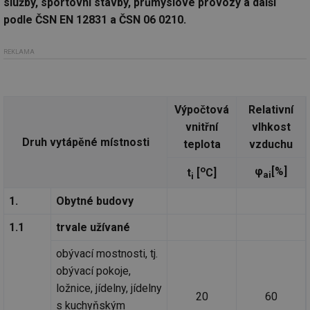
služby, sportovní stavby, průmyslové provozy a další
podle ČSN EN 12831 a ČSN 06 0210.
REKLAMA
Výpočtová
Relativní
vnitřní
vlhkost
Druh vytápěné místnosti
teplota
vzduchu
o
φ
[%]
t
[
C]
ai
i
1.
Obytné budovy
1.1
trvale užívané
obývací mostnosti, tj.
obývací pokoje,
ložnice, jídelny, jídelny
20
60
s kuchyňským