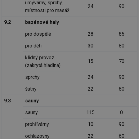
umývárny, sprchy,
24
90
místnosti pro masáž
9.2
bazénové haly
pro dospělé
28
85
pro děti
30
80
klidný provoz
15
70
(zakrytá hladina)
sprchy
24
90
šatny
22
80
9.3
sauny
sauny
115
0
prohřívárny
10
90
ochlazovny
22
60