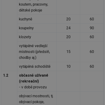
koutem, pracovny,
dětské pokoje
kuchyně
20
60
koupelny
24
90
klozety
20
60
vytápěné vedlejší
místnosti (předsíň,
15
60
chodby aj.)
vytápěná schodiště
10
60
1.2
občasně užívané
(rekreační)
- v době provozu
obývací mostnosti, tj.
obývací pokoje,