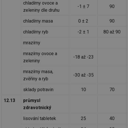
ab
chladírny ovoce a
Ho
-1 ± 7
90
zd
zeleniny dle druhu
ná
za
vz
chladírny masa
0 ± 2
90
de
de
chladírny ryb
-2 ± 1
80 až 90
re
we
mrazírny
_hjIncludedInSessionSample
1 minuta
Te
Hotjar Ltd
59 sekund
co
stavba.tzb-
na
info.cz
mrazírny ovoce a
-18 až -23
ab
zeleniny
Ho
zd
ná
mrazírny masa,
za
-30 až -35
vz
zvěřiny a ryb
de
de
re
sklady potravin
10
70
we
12.13
průmysl
id
www.tzb-
10 let
Te
info.cz
co
zdravotnický
po
vy
se
lisování tabletek
25
40
id
m.tzb-info.cz
10 let
Te