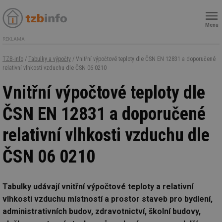
Menu
REKLAMA
TZB-info
/
Tabulky a výpočty
/ Vnitřní výpočtové teploty dle ČSN EN 12831 a doporučené
relativní vlhkosti vzduchu dle ČSN 06 0210
Vnitřní výpočtové teploty dle
ČSN EN 12831 a doporučené
relativní vlhkosti vzduchu dle
ČSN 06 0210
Tabulky udávají vnitřní výpočtové teploty a relativní
vlhkosti vzduchu místností a prostor staveb pro bydlení,
administrativních budov, zdravotnictví, školní budovy,