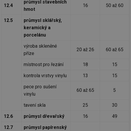
průmysl stavebních
12.4
16
50 až 60
mv
2 měsíce 4
Te
Airtable
hmot
týdny
co
.tzb-info.cz
po
12.5
průmysl sklářský,
sl
už
keramický a
int
vý
porcelánu
vl
po
Air
výroba skleněné
us
20 až 26
60 až 65
už
příze
pr
int
místnost pro řezání
18
15
tě
id
vytapeni.tzb-
10 let
Te
kontrola vrstvy vinylu
13
15
info.cz
co
po
vy
pece pro sušení
60 až 65
5
se
vinylu
id
stavba.tzb-
10 let
Te
info.cz
co
tavení skla
25
30
po
vy
se
12.6
průmysl dřevařský
16
49
_hjFirstSeen
29 minut
So
Hotjar Ltd
12.7
průmysl papírenský
59 sekund
na
.tzb-info.cz