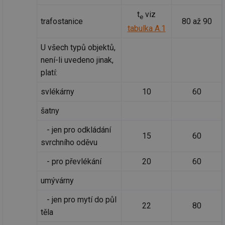
Co
Sc
t
viz
e
fu
trafostanice
80 až 90
sp
tabulka A.1
id
elektro.tzb-
10 let
Te
U všech typů objektů,
info.cz
co
po
není-li uvedeno jinak,
vy
se
platí:
sid
kalkulator.tzb-
Zavřením
To
info.cz
prohlížeče
bě
svlékárny
10
60
so
al
šatny
na
so
re
- jen pro odkládání
pr
15
60
po
svrchního oděvu
sp
rel
- pro převlékání
20
60
umývárny
- jen pro mytí do půl
Název
Provider
Provider
/
Doména
Vyprší
P
22
80
Název
/
Vyprší
Popis
těla
c
.creative-serving.com
1 rok
T
Doména
Provider
co
Název
/
Vyprší
Popis