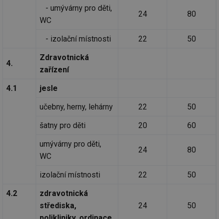
- umývárny pro děti,
24
80
WC
- izolační místnosti
22
50
Zdravotnická
4.
zařízení
4.1
jesle
učebny, herny, lehárny
22
50
šatny pro děti
20
60
umývárny pro děti,
24
80
WC
izolační místnosti
22
50
4.2
zdravotnická
střediska,
24
50
polikliniky, ordinace