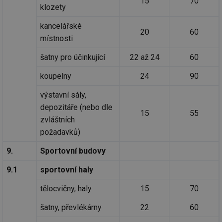
15
70
klozety
kancelářské
20
60
místnosti
šatny pro účinkující
22 až 24
60
koupelny
24
90
výstavní sály,
depozitáře (nebo dle
15
55
zvláštních
požadavků)
9.
Sportovní budovy
9.1
sportovní haly
tělocvičny, haly
15
70
šatny, převlékárny
22
60