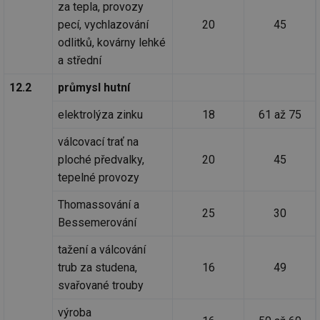
za tepla, provozy
pecí, vychlazování
20
45
Nezbytně nutné soubory
Výkonové soubory
odlitků, kovárny lehké
a střední
Soubory cílení
Funkční soubory
Nezařazené soubory
12.2
průmysl hutní
Nezbytně nutné soubory cookie umožňují základní
elektrolýza zinku
18
61 až 75
funkce webových stránek, jako je přihlášení
uživatele a správa účtu. Webové stránky nelze bez
válcovací trať na
nezbytně nutných souborů cookie správně používat.
ploché předvalky,
20
45
Provider
/
Název
Vyprší
Po
Doména
tepelné provozy
g_state
.forum.tzb-
Zavřením
Sl
Thomassování a
info.cz
prohlížeče
př
25
30
po
Bessemerování
g_csrf_token
.forum.tzb-
Zavřením
Sl
info.cz
prohlížeče
př
tažení a válcování
po
trub za studena,
16
49
id
konference.tzb-
1 rok
Te
svařované trouby
info.cz
co
po
vy
výroba
se