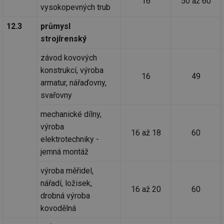
16
50 až 60
vysokopevných trub
_hjAbsoluteSessionInProgress
29 minut
So
Hotjar Ltd
59 sekund
na
.tzb-info.cz
12.3
průmysl
ab
sl
strojírenský
ce
pr
poč
závod kovových
Ne
žá
konstrukcí, výroba
id
16
49
in
armatur, nářaďovny,
svařovny
id
vetrani.tzb-
10 let
Te
info.cz
co
po
mechanické dílny,
vy
se
výroba
16 až 18
60
elektrotechniky -
_hjIncludedInSessionSample
1 minuta
Te
Hotjar Ltd
59 sekund
co
elektro.tzb-
jemná montáž
na
info.cz
ab
Ho
výroba měřidel,
zd
ná
nářadí, ložisek,
za
16 až 20
60
vz
drobná výroba
de
kovodělná
de
re
we