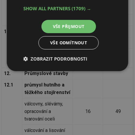
žampiónů
16 až 18
90
SHOW ALL PARTNERS
(1709) →
čekankových puků
naklíčovny brambor
12
90
VŠE PŘIJMOUT
11.3
skladovací
VŠE ODMÍTNOUT
sklady brambor
2 až 5
92
chladírny ovoce a
viz ČSN 14
ZOBRAZIT PODROBNOSTI
zeleniny
8102
Nezbytně
Výkonové
Soubory
12.
Průmyslové stavby
nutné
soubory
cílení
soubory
12.1
průmysl hutního a
těžkého stojírenství
válcovny, slévárny,
Funkční soubory
Nezařazené
soubory
opracování a
16
49
tvarování oceli
válcování a lisování