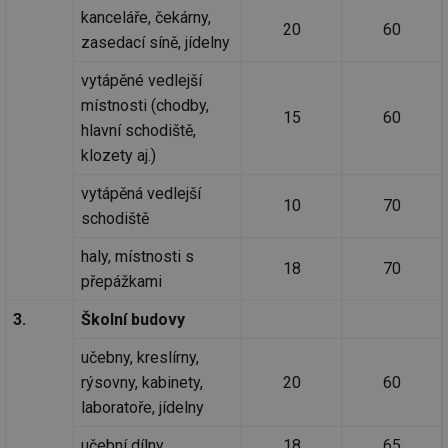
kanceláře, čekárny,
20
60
zasedací síně, jídelny
vytápěné vedlejší
místnosti (chodby,
15
60
hlavní schodiště,
klozety aj.)
vytápěná vedlejší
10
70
schodiště
haly, místnosti s
18
70
přepážkami
3.
Školní budovy
učebny, kreslírny,
rýsovny, kabinety,
20
60
laboratoře, jídelny
učební dílny
18
65