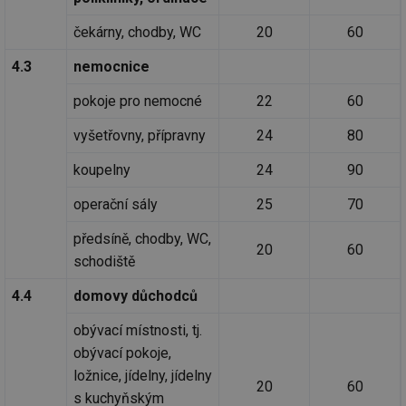
čekárny, chodby, WC
20
60
4.3
nemocnice
pokoje pro nemocné
22
60
vyšetřovny, přípravny
24
80
koupelny
24
90
operační sály
25
70
předsíně, chodby, WC,
20
60
schodiště
4.4
domovy důchodců
obývací místnosti, tj.
obývací pokoje,
ložnice, jídelny, jídelny
20
60
s kuchyňským