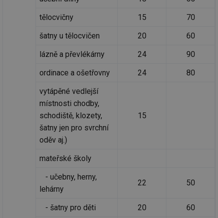
tělocvičny
15
70
šatny u tělocvičen
20
60
lázně a převlékárny
24
90
ordinace a ošetřovny
24
80
vytápěné vedlejší
místnosti chodby,
schodiště, klozety,
15
šatny jen pro svrchní
oděv aj.)
mateřské školy
- učebny, herny,
22
50
lehárny
- šatny pro děti
20
60