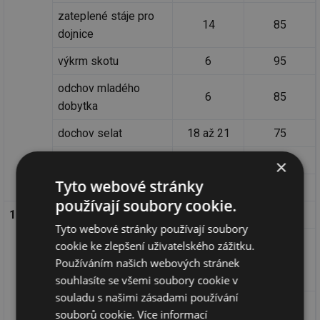
zateplené stáje pro
14
85
dojnice
výkrm skotu
6
95
odchov mladého
6
85
dobytka
dochov selat
18 až 21
75
nosnice
20
50
×
Tyto webové stránky
bahnice s jehňaty
6
80
používají soubory cookie.
11.2
pěstební
Tyto webové stránky používají soubory
pěstírny žampiónů
cookie ke zlepšení uživatelského zážitku.
(krátkodobě při
60
100
Používáním našich webových stránek
desinfekci)
souhlasíte se všemi soubory cookie v
souladu s našimi zásadami používání
pěstírny plodnic
souborů cookie.
Více informací