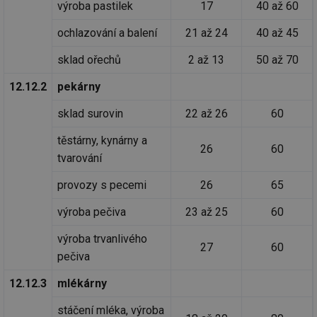
výroba pastilek
17
40 až 60
ab
Ho
zd
ochlazování a balení
21 až 24
40 až 45
ná
za
vz
sklad ořechů
2 až 13
50 až 70
de
de
12.12.2
pekárny
re
we
sklad surovin
22 až 26
60
_hjIncludedInSessionSample
1 minuta
Te
Hotjar Ltd
59 sekund
co
voda.tzb-
na
info.cz
těstárny, kynárny a
ab
26
60
Ho
tvarování
zd
ná
provozy s pecemi
26
65
za
vz
de
výroba pečiva
23 až 25
60
de
re
we
výroba trvanlivého
27
60
pečiva
__gfp_64b
1 rok
Je
Gemius
so
.tzb-info.cz
kt
12.12.3
mlékárny
spr
da
co
stáčení mléka, výroba
ná