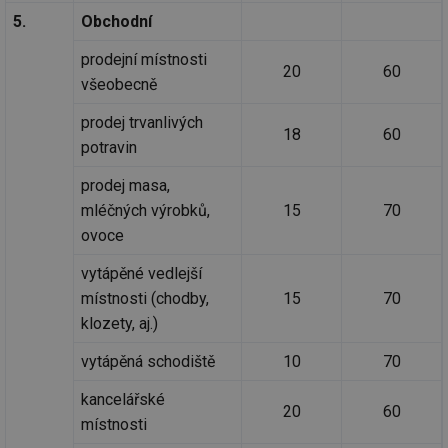
5.
Obchodní
prodejní místnosti
20
60
všeobecně
prodej trvanlivých
18
60
potravin
prodej masa,
mléčných výrobků,
15
70
ovoce
vytápěné vedlejší
místnosti (chodby,
15
70
klozety, aj.)
vytápěná schodiště
10
70
kancelářské
20
60
místnosti