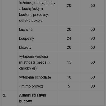
ložnice, jídelny, jídelny
20
60
s kuchyňským
koutem, pracovny,
dětské pokoje
kuchyně
20
60
koupelny
24
90
klozety
20
60
vytápěné vedlejší
místnosti (předsíň,
15
60
chodby aj.)
vytápěná schodiště
10
60
- mimo provoz
5
80
2.
Administrativní
budovy