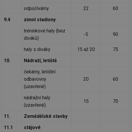
odpočívárny
22
60
9.4
zimní stadiony
tréninkové haly (bez
-5
90
diváků)
haly s diváky
15 až 20
75
10.
Nádraží, letiště
čekárny, letištní
odbavovny
20
60
(uzavřené)
nádražní haly
15
70
(uzavřené)
11.
Zemědělské stavby
11.1
stájové