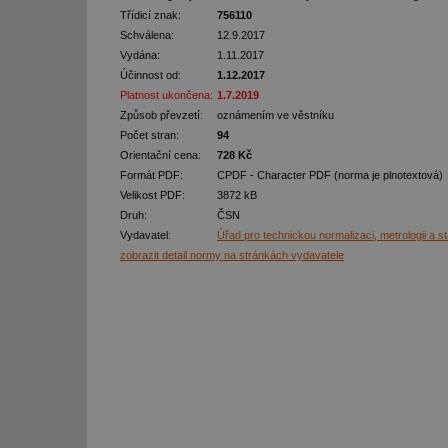
Třídicí znak:
756110
Schválena:
12.9.2017
Vydána:
1.11.2017
Účinnost od:
1.12.2017
Platnost ukončena:
1.7.2019
Způsob převzetí:
oznámením ve věstníku
Počet stran:
94
Orientační cena:
728 Kč
Formát PDF:
CPDF - Character PDF (norma je plnotextová)
Velikost PDF:
3872 kB
Druh:
ČSN
Vydavatel:
Úřad pro technickou normalizaci, metrologii a s
zobrazit detail normy na stránkách vydavatele