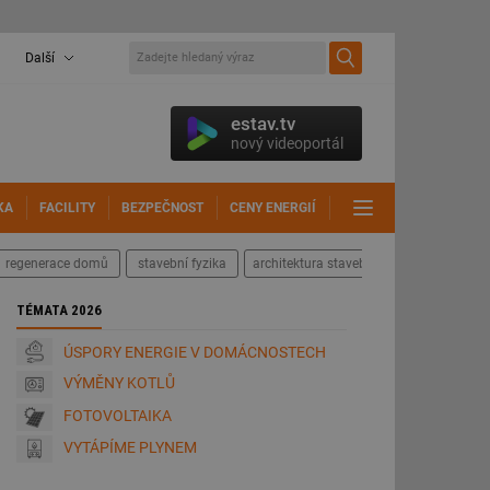
Další
estav.tv
nový videoportál
KA
FACILITY
BEZPEČNOST
CENY ENERGIÍ
DALŠÍ
regenerace domů
stavební fyzika
architektura staveb
TÉMATA 2026
ÚSPORY ENERGIE V DOMÁCNOSTECH
VÝMĚNY KOTLŮ
FOTOVOLTAIKA
VYTÁPÍME PLYNEM