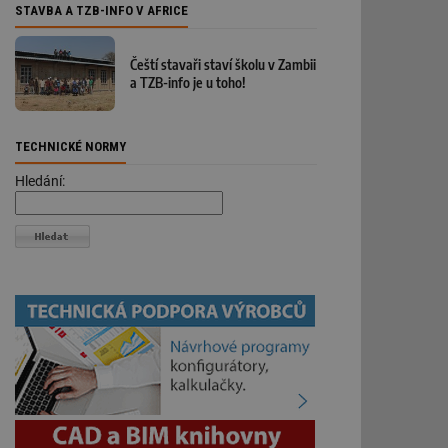
STAVBA A TZB-INFO V AFRICE
Čeští stavaři staví školu v Zambii
a TZB-info je u toho!
TECHNICKÉ NORMY
Hledání: