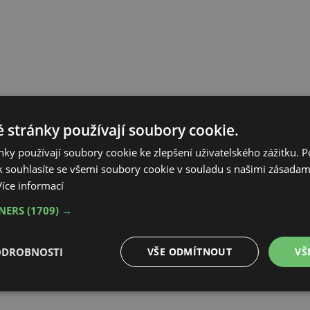
 stránky používají soubory cookie.
ky používají soubory cookie ke zlepšení uživatelského zážitku. 
 souhlasíte se všemi soubory cookie v souladu s našimi zásadam
Více informací
TNERS
(1709) →
ODROBNOSTI
VŠE ODMÍTNOUT
VŠ
é
Výkonové
Soubory cílení
Funkční soubory
soubory