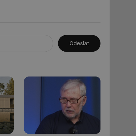
řazené soubory
Odeslat
 správa účtu. Webové
ní session uživatele
ar mohl sledovat
 relací. Neobsahuje
ní session uživatele