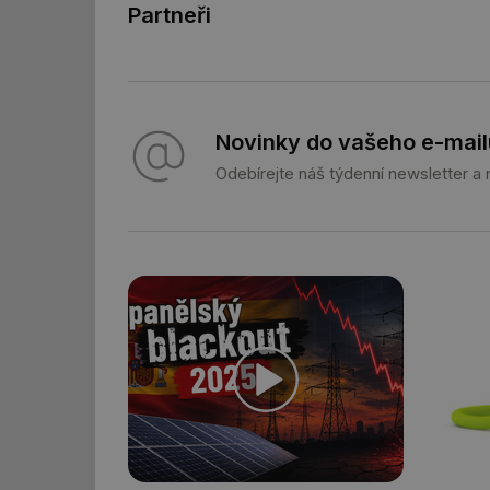
Partneři
Novinky do vašeho e-mail
Nezbytně nutn
Odebírejte náš týdenní newsletter a
Nezbytně nutné soubo
stránky nelze bez ne
Název
g_state
g_csrf_token
id
_hjAbsoluteSession
id