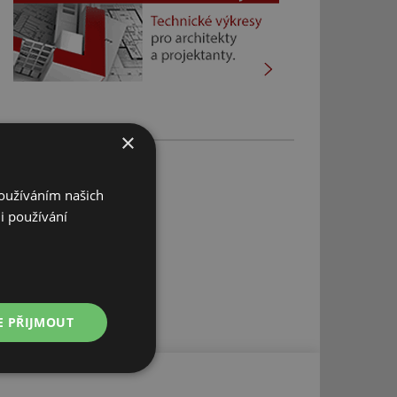
×
Používáním našich
i používání
E PŘIJMOUT
Nezařazené
soubory