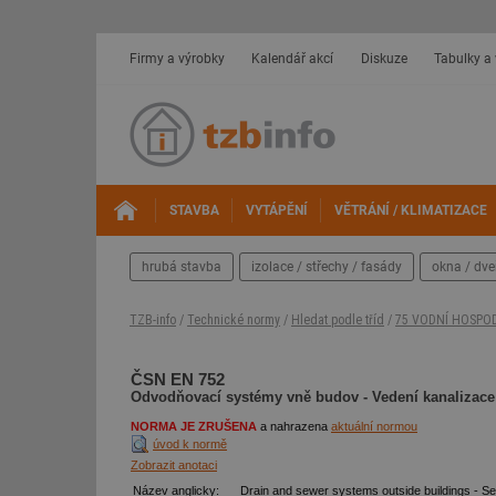
Firmy a výrobky
Kalendář akcí
Diskuze
Tabulky a
STAVBA
VYTÁPĚNÍ
VĚTRÁNÍ / KLIMATIZACE
hrubá stavba
izolace / střechy / fasády
okna / dve
TZB-info
/
Technické normy
/
Hledat podle tříd
/
75 VODNÍ HOSPO
ČSN EN 752
Odvodňovací systémy vně budov - Vedení kanalizace
NORMA JE ZRUŠENA
a nahrazena
aktuální normou
úvod k normě
Zobrazit anotaci
Název anglicky:
Drain and sewer systems outside buildings -