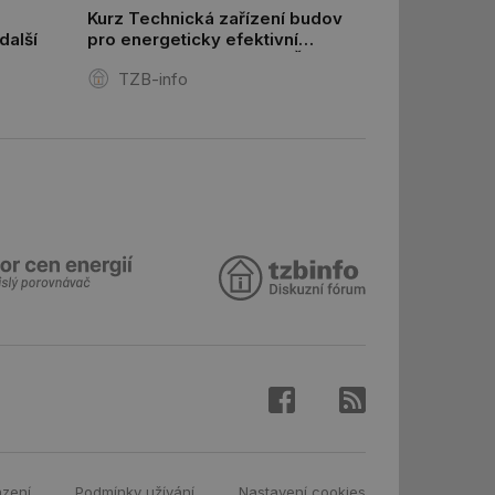
Kurz Technická zařízení budov
další
pro energeticky efektivní
 informoval Hotjar
a zdravé budovy na FSv ČVUT
o vzorkování dat
TZB-info
šeho webu
vání uživatelských
ledů Airtable, k
rakcí v těchto
ní session uživatele
ní session uživatele
ar mohl sledovat
 relací. Neobsahuje
ní session uživatele
 informoval Hotjar
o vzorkování dat
šeho webu
ní session uživatele
azení
Podmínky užívání
Nastavení cookies