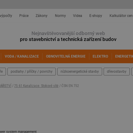
 výpočty
Práce
Zákony
Normy
Videa
E-shopy
Kalkulátor cen
Nejnavštěvovanější odborný web
pro stavebnictví a technická zařízení budov
VODA / KANALIZACE
OBNOVITELNÁ ENERGIE
ELEKTRO
ENERGETI
ře
podlahy / příčky / povrchy
nízkoenergetické stavby
dřevostavby
DÁŘSTVÍ
/
75 61 Kanalizace. Stokové sítě
/ ČSN EN 752
 Sewer system management