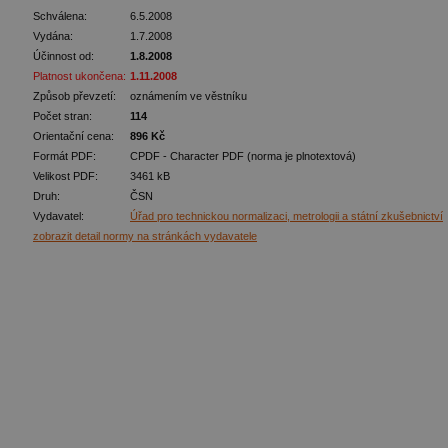
Schválena:
6.5.2008
Vydána:
1.7.2008
Účinnost od:
1.8.2008
Platnost ukončena:
1.11.2008
Způsob převzetí:
oznámením ve věstníku
Počet stran:
114
Orientační cena:
896 Kč
Formát PDF:
CPDF - Character PDF (norma je plnotextová)
Velikost PDF:
3461 kB
Druh:
ČSN
Vydavatel:
Úřad pro technickou normalizaci, metrologii a státní zkušebnictví
zobrazit detail normy na stránkách vydavatele