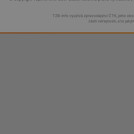
TZB-info využívá zpravodajství ČTK, jeho obsa
části veřejnosti, a to j