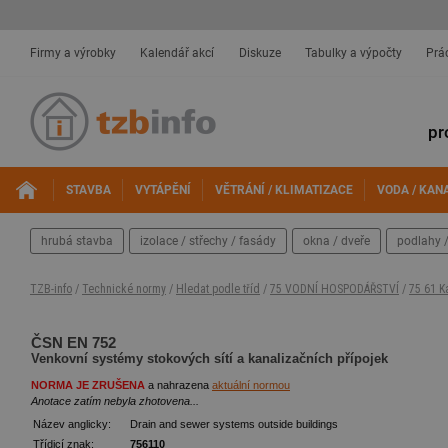
Firmy a výrobky
Kalendář akcí
Diskuze
Tabulky a výpočty
Prá
pr
STAVBA
VYTÁPĚNÍ
VĚTRÁNÍ / KLIMATIZACE
VODA / KAN
hrubá stavba
izolace / střechy / fasády
okna / dveře
podlahy /
TZB-info
/
Technické normy
/
Hledat podle tříd
/
75 VODNÍ HOSPODÁŘSTVÍ
/
75 61 K
ČSN EN 752
Venkovní systémy stokových sítí a kanalizačních přípojek
NORMA JE ZRUŠENA
a nahrazena
aktuální normou
Anotace zatím nebyla zhotovena...
Název anglicky:
Drain and sewer systems outside buildings
Třídicí znak:
756110