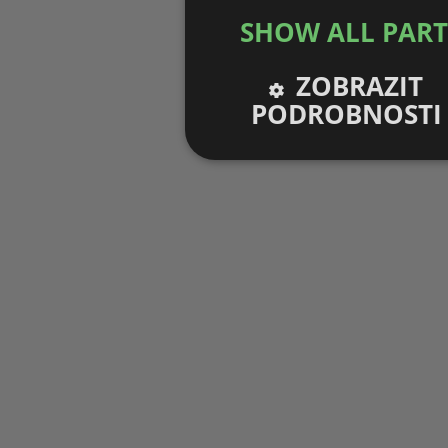
SHOW ALL PAR
ZOBRAZIT
PODROBNOSTI
Nezbytně nutné
Výko
soubory
sou
Nezbytně nutné soubory
V
Nezbytně nutné soubory cookie umožňu
stránky nelze bez nezbytně nutných s
Pro
Název
Do
g_state
.fo