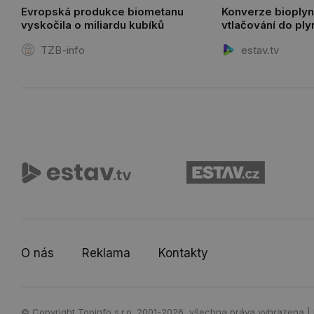
Evropská produkce biometanu
Konverze bioplyn
vyskočila o miliardu kubíků
vtlačování do pl
distribuční soust
TZB-info
estav.tv
O nás
Reklama
Kontakty
© Copyright Topinfo s.r.o. 2001-2026, všechna práva vyhrazena |