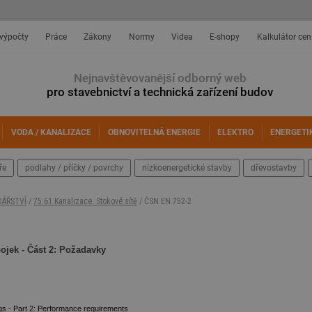
 výpočty
Práce
Zákony
Normy
Videa
E-shopy
Kalkulátor cen
Nejnavštěvovanější odborný web
pro stavebnictví a technická zařízení budov
VODA / KANALIZACE
OBNOVITELNÁ ENERGIE
ELEKTRO
ENERGETI
ře
podlahy / příčky / povrchy
nízkoenergetické stavby
dřevostavby
DÁŘSTVÍ
/
75 61 Kanalizace. Stokové sítě
/ ČSN EN 752-2
ojek - Část 2: Požadavky
gs - Part 2: Performance requirements