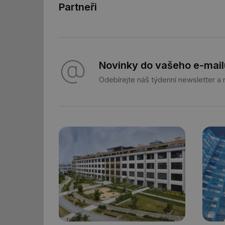
Partneři
Novinky do vašeho e-mail
Nezbytně nutn
Odebírejte náš týdenní newsletter a
Nezbytně nutné soubo
stránky nelze bez ne
Název
g_state
g_csrf_token
id
_hjAbsoluteSession
id