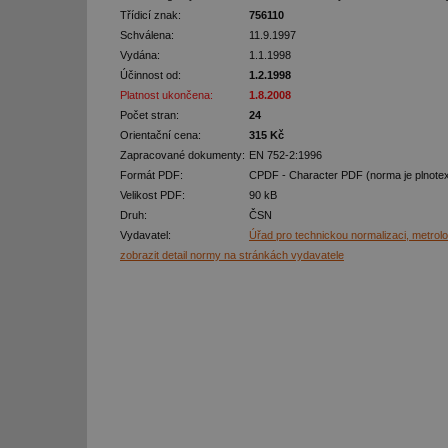
Třídicí znak:
756110
Schválena:
11.9.1997
Vydána:
1.1.1998
Účinnost od:
1.2.1998
Platnost ukončena:
1.8.2008
Počet stran:
24
Orientační cena:
315 Kč
Zapracované dokumenty:
EN 752-2:1996
Formát PDF:
CPDF - Character PDF (norma je plnote
Velikost PDF:
90 kB
Druh:
ČSN
Vydavatel:
Úřad pro technickou normalizaci, metrolog
zobrazit detail normy na stránkách vydavatele