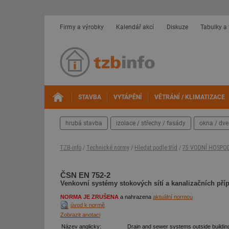
Firmy a výrobky
Kalendář akcí
Diskuze
Tabulky a
STAVBA
VYTÁPĚNÍ
VĚTRÁNÍ / KLIMATIZACE
hrubá stavba
izolace / střechy / fasády
okna / dve
TZB-info
/
Technické normy
/
Hledat podle tříd
/
75 VODNÍ HOSPO
ČSN EN 752-2
Venkovní systémy stokových sítí a kanalizačních příp
NORMA JE ZRUŠENA
a nahrazena
aktuální normou
úvod k normě
Zobrazit anotaci
Název anglicky:
Drain and sewer systems outside buildin