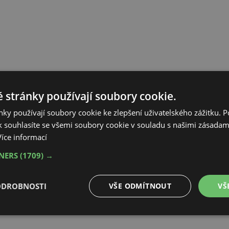
 stránky používají soubory cookie.
ky používají soubory cookie ke zlepšení uživatelského zážitku. 
 souhlasíte se všemi soubory cookie v souladu s našimi zásadam
Více informací
TNERS
(1709) →
ODROBNOSTI
VŠE ODMÍTNOUT
VŠ
é
Výkonové
Soubory cílení
Funkční soubory
soubory