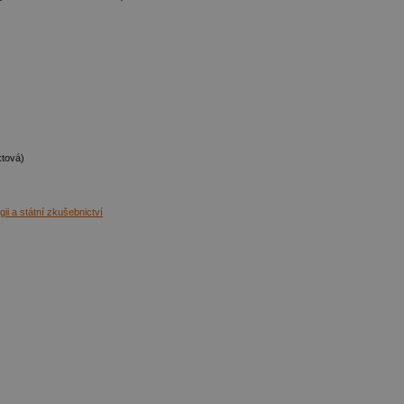
xtová)
ii a státní zkušebnictví