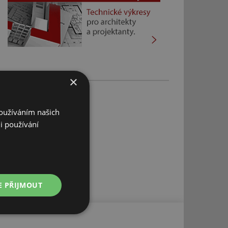
×
Používáním našich
i používání
E PŘIJMOUT
Nezařazené
soubory