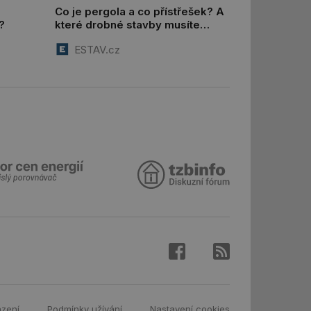
Co je pergola a co přístřešek? A
?
které drobné stavby musíte
 informoval Hotjar
povolovat? Pomůže metodika
o vzorkování dat
ESTAV.cz
šeho webu
vání uživatelských
ledů Airtable, k
rakcí v těchto
ní session uživatele
ní session uživatele
ar mohl sledovat
 relací. Neobsahuje
ní session uživatele
 informoval Hotjar
o vzorkování dat
šeho webu
ní session uživatele
azení
Podmínky užívání
Nastavení cookies