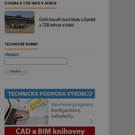
STAVBA A TZB-INFO V AFRICE
Čeští stavaři staví školu v Zambii
a TZB-info je u toho!
TECHNICKÉ NORMY
Hledání: