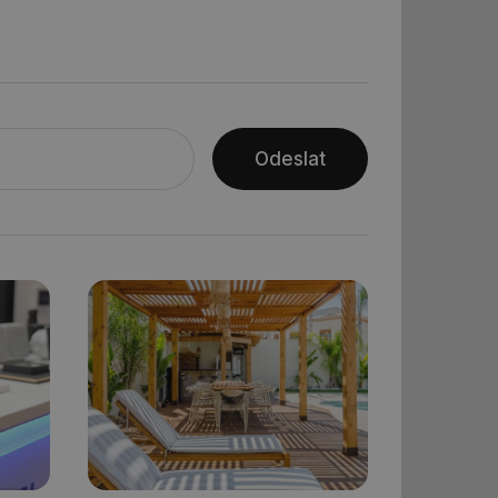
řazené soubory
Odeslat
 správa účtu. Webové
ní session uživatele
ar mohl sledovat
 relací. Neobsahuje
ní session uživatele