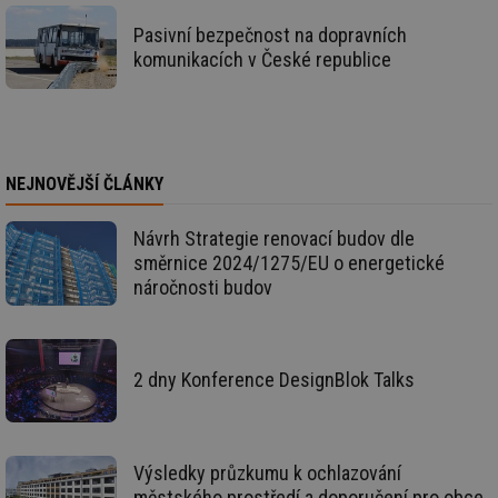
na
info.cz
ab
Pasivní bezpečnost na dopravních
Ho
komunikacích v České republice
zd
ná
za
vz
de
de
re
we
NEJNOVĚJŠÍ ČLÁNKY
id
voda.tzb-
10 let
Te
info.cz
co
po
Návrh Strategie renovací budov dle
vy
směrnice 2024/1275/EU o energetické
se
náročnosti budov
id
kalkulator.tzb-
1 rok
Te
info.cz
co
po
vy
se
2 dny Konference DesignBlok Talks
id
oze.tzb-info.cz
10 let
Te
co
po
vy
se
Výsledky průzkumu k ochlazování
_hjIncludedInSessionSample
1 minuta
Te
Hotjar Ltd
městského prostředí a doporučení pro obce
59 sekund
co