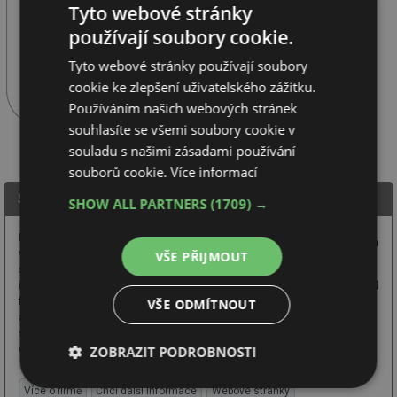
Tyto webové stránky
používají soubory cookie.
Tyto webové stránky používají soubory
cookie ke zlepšení uživatelského zážitku.
Používáním našich webových stránek
souhlasíte se všemi soubory cookie v
souladu s našimi zásadami používání
souborů cookie.
Více informací
Saint-Gobain Construction Products CZ a.s., WEBER
SHOW ALL PARTNERS
(1709) →
Dodavatel a výrobce
vysoce kvalitních
VŠE PŘIJMOUT
štukových a tepelně
izolačních omítek,
fasádních, zateplovacích
VŠE ODMÍTNOUT
a sanačních systémů, nátěrů, pastózních omítek, suchých maltových
směsí, vyrovnávacích a samonivelačních podlahových hmot, lepidel na
ZOBRAZIT PODROBNOSTI
obklady a dlažbu.
Nezbytně
Výkonové
Soubory
Více o firmě
Chci další informace
Webové stránky