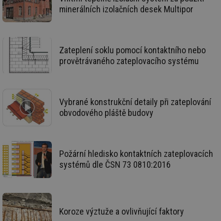
se
minerálních izolačních desek Multipor
_hjIncludedInSessionSample
1 minuta
Te
Hotjar Ltd
59 sekund
co
elektro.tzb-
na
info.cz
ab
Ho
Zateplení soklu pomocí kontaktního nebo
zd
ná
provětrávaného zateplovacího systému
za
vz
de
de
re
we
Vybrané konstrukční detaily při zateplování
obvodového pláště budovy
mv
2 měsíce 4
Te
Airtable
týdny
co
.tzb-info.cz
po
sl
už
int
Požární hledisko kontaktních zateplovacích
vý
vl
systémů dle ČSN 73 0810:2016
po
Air
us
už
pr
int
tě
Koroze výztuže a ovlivňující faktory