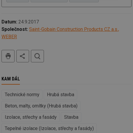
nutné
soubory
cílení
soubory
Datum:
24.9.2017
Společnost:
Saint-Gobain Construction Products CZ a.s.,
Funkční soubory
Nezařazené
soubory
WEBER
tisk
hledat
Nezbytně nutné soubory
Výkonové soubory
KAM DÁL
Soubory cílení
Funkční soubory
Nezařazené soubory
Technické normy
Hrubá stavba
Nezbytně nutné soubory cookie umožňují základní
Beton, malty, omítky (Hrubá stavba)
funkce webových stránek, jako je přihlášení
uživatele a správa účtu. Webové stránky nelze bez
Izolace, střechy a fasády
Stavba
nezbytně nutných souborů cookie správně používat.
Provider
/
Tepelné izolace (Izolace, střechy a fasády)
Název
Vyprší
Po
Doména