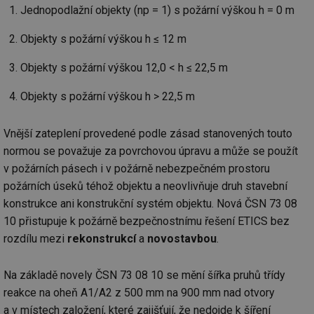
Jednopodlažní objekty (np = 1) s požární výškou h = 0 m
Objekty s požární výškou h ≤ 12 m
Objekty s požární výškou 12,0 < h ≤ 22,5 m
Objekty s požární výškou h > 22,5 m
Vnější zateplení provedené podle zásad stanovených touto
normou se považuje za povrchovou úpravu a může se použít
v požárních pásech i v požárně nebezpečném prostoru
požárních úseků téhož objektu a neovlivňuje druh stavební
konstrukce ani konstrukční systém objektu. Nová ČSN 73 08
10 přistupuje k požárně bezpečnostnímu řešení ETICS bez
rozdílu mezi
rekonstrukcí
a
novostavbou
.
Na základě novely ČSN 73 08 10 se mění šířka pruhů třídy
reakce na oheň A1/A2 z 500 mm na 900 mm nad otvory
a v místech založení, které zajišťují, že nedojde k šíření