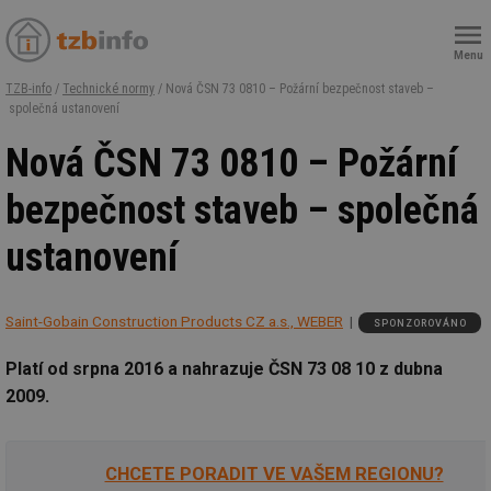
Menu
TZB-info
/
Technické normy
/ Nová ČSN 73 0810 – Požární bezpečnost staveb –
společná ustanovení
Nová ČSN 73 0810 – Požární
bezpečnost staveb – společná
ustanovení
Saint-Gobain Construction Products CZ a.s., WEBER
SPONZOROVÁNO
Platí od srpna 2016 a nahrazuje ČSN 73 08 10 z dubna
2009.
CHCETE PORADIT VE VAŠEM REGIONU?