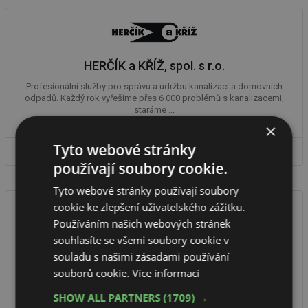
HERČÍK a KŘÍŽ, spol. s r.o.
Profesionální služby pro správu a údržbu kanalizací a domovních
odpadů. Každý rok vyřešíme přes 6 000 problémů s kanalizacemi,
staráme ...
×
Tyto webové stránky
DETAIL FIRMY
používají soubory cookie.
Tyto webové stránky používají soubory
cookie ke zlepšení uživatelského zážitku.
Používáním našich webových stránek
souhlasíte se všemi soubory cookie v
Strojírenský zkušební ústav, s.p.
souladu s našimi zásadami používání
Provádíme zkoušení, inspekce a certifikace výrobků pro výrobní
souborů cookie.
Více informací
a dodavatelské společnosti. Certifikujeme osoby a systémy
managementu. ...
SHOW ALL PARTNERS
(1709) →