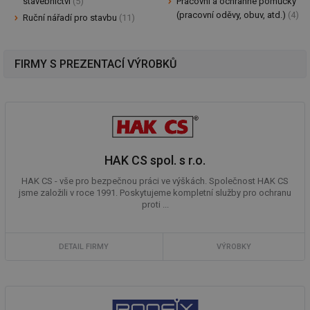
stavebnictví
(5)
Pracovní a ochranné pomůcky
(pracovní oděvy, obuv, atd.)
(4)
Ruční nářadí pro stavbu
(11)
FIRMY S PREZENTACÍ VÝROBKŮ
HAK CS spol. s r.o.
HAK CS - vše pro bezpečnou práci ve výškách. Společnost HAK CS
jsme založili v roce 1991. Poskytujeme kompletní služby pro ochranu
proti ...
DETAIL FIRMY
VÝROBKY