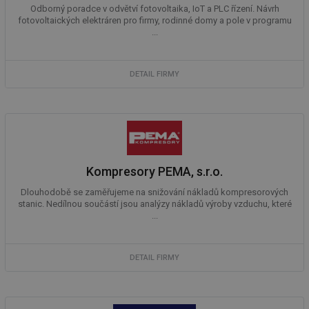
Odborný poradce v odvětví fotovoltaika, IoT a PLC řízení. Návrh
Soubory cílení
Funkční soubory
fotovoltaických elektráren pro firmy, rodinné domy a pole v programu
...
Nezařazené soubory
Nezbytně nutné soubory cookie umožňují základní
funkce webových stránek, jako je přihlášení
DETAIL FIRMY
uživatele a správa účtu. Webové stránky nelze bez
nezbytně nutných souborů cookie správně používat.
Provider
/
Název
Vyprší
Po
Doména
g_state
.forum.tzb-
Zavřením
Sl
info.cz
prohlížeče
př
po
Kompresory PEMA, s.r.o.
g_csrf_token
.forum.tzb-
Zavřením
Sl
Dlouhodobě se zaměřujeme na snižování nákladů kompresorových
info.cz
prohlížeče
př
stanic. Nedílnou součástí jsou analýzy nákladů výroby vzduchu, které
po
...
id
konference.tzb-
1 rok
Te
info.cz
co
po
vy
DETAIL FIRMY
se
_hjAbsoluteSessionInProgress
29 minut
So
Hotjar Ltd
59 sekund
na
.tzb-info.cz
ab