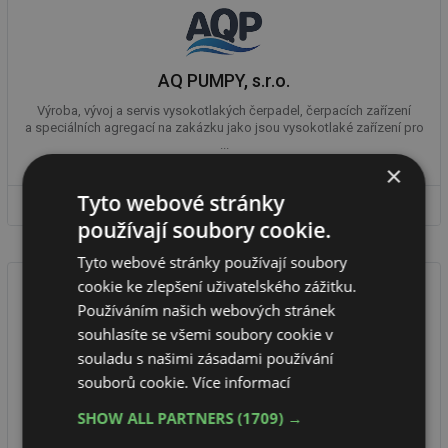
AQ PUMPY, s.r.o.
Výroba, vývoj a servis vysokotlakých čerpadel, čerpacích zařízení
a speciálních agregací na zakázku jako jsou vysokotlaké zařízení pro
...
×
Tyto webové stránky
DETAIL FIRMY
používají soubory cookie.
Tyto webové stránky používají soubory
cookie ke zlepšení uživatelského zážitku.
Používáním našich webových stránek
souhlasíte se všemi soubory cookie v
AXEL GROUP s.r.o.
souladu s našimi zásadami používání
Jsme evropský výrobce ZÁCHYTNÝCH SYSTÉMŮ PROTI PÁDU.
souborů cookie.
Více informací
Certifikován podle EN 795 a také ČSN P CEN/TS 16415. Rozteč bodů
až 16 m = menší ...
SHOW ALL PARTNERS
(1709) →