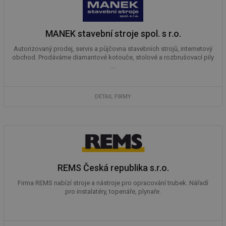
sl
ce
pr
poč
Ne
MANEK stavební stroje spol. s r.o.
žá
id
Autorizovaný prodej, servis a půjčovna stavebních strojů, internetový
in
obchod. Prodáváme diamantové kotouče, stolové a rozbrušovací pily
...
id
vetrani.tzb-
10 let
Te
info.cz
co
po
vy
se
DETAIL FIRMY
_hjIncludedInSessionSample
1 minuta
Te
Hotjar Ltd
59 sekund
co
elektro.tzb-
na
info.cz
ab
Ho
zd
ná
za
REMS Česká republika s.r.o.
vz
de
de
Firma REMS nabízí stroje a nástroje pro opracování trubek. Nářadí
re
pro instalatéry, topenáře, plynaře.
we
mv
2 měsíce 4
Te
Airtable
týdny
co
.tzb-info.cz
po