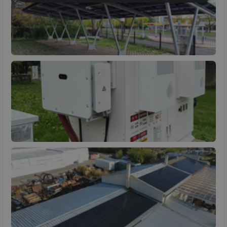
Nezbytně
Výkonové
Soubory
nutné
soubory
cílení
soubory
Funkční soubory
Nezařazené
soubory
Nezbytně nutné soubory
Výkonové soubory
Soubory cílení
Funkční soubory
Nezařazené soubory
Nezbytně nutné soubory cookie umožňují základní
funkce webových stránek, jako je přihlášení
uživatele a správa účtu. Webové stránky nelze bez
nezbytně nutných souborů cookie správně používat.
Provider
/