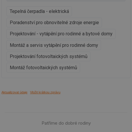
vy
se
Tepelná čerpadla - elektrická
_hjIncludedInSessionSample
1 minuta
Te
Hotjar Ltd
59 sekund
co
elektro.tzb-
na
Poradenství pro obnovitelné zdroje energie
info.cz
ab
Ho
Projektování - vytápění pro rodinné a bytové domy
zd
ná
za
Montáž a servis vytápění pro rodinné domy
vz
de
de
Projektování fotovoltaických systémů
re
we
Montáž fotovoltaických systémů
mv
2 měsíce 4
Te
Airtable
týdny
co
.tzb-info.cz
po
sl
už
int
Aktualizovat údaje
Vložit krátkou zprávu
vý
vl
po
Air
us
už
pr
Patříme do dobré rodiny
int
tě