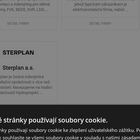
taci a inženýring pro větrné
jehož typickým zákazníkem je
rny, FVE, BESS, SVR, LDS, ...
elektroinstalační firma, nabízí ...
DETAIL FIRMY
DETAIL FIRMY
Sterplan a.s.
rplan je česká inženýrská
ltační společnost s více než
historií. Navazujeme na tradici
lečností Hydroprojekt ...
DETAIL FIRMY
 stránky používají soubory cookie.
ky používají soubory cookie ke zlepšení uživatelského zážitku. 
 souhlasíte se všemi soubory cookie v souladu s našimi zásadam
[
neaktuální záznamy (25) >>>
]