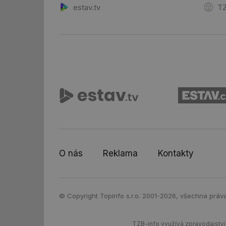
_hjFirstSeen
estav.tv
TZ
id
_hjIncludedInSessi
id
id
id
_hjIncludedInSessi
O nás
Reklama
Kontakty
_dc_gtm_UA-590170
© Copyright Topinfo s.r.o. 2001-2026, všechna práv
id
TZB-info využívá zpravodajství 