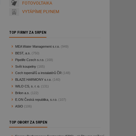
FOTOVOLTAIKA
VYTÁPÍME PLYNEM
TOP FIRMY ZA SRPEN
MEA Water Management s.r.o.
(949)
BEST, a.s.
(750)
Pipelife Czech s.r.o.
(168)
Svět koupelny
(165)
Cech topenářů a instalatérů ČR
(148)
BLAZE HARMONY s.r.o.
(140)
WILO CS, s. r. o.
(131)
Brilon a.s.
(122)
E.ON Česká republika, s.r.o.
(107)
ASIO
(106)
TOP OBORY ZA SRPEN