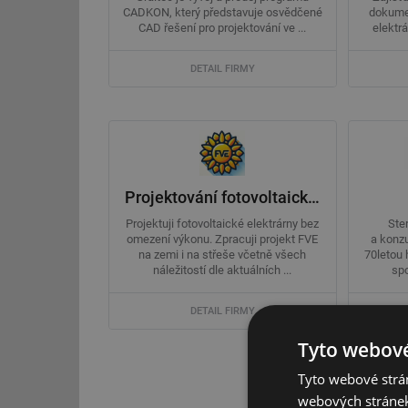
CADKON, který představuje osvědčené
dokumen
CAD řešení pro projektování ve ...
elektrá
DETAIL FIRMY
Projektování fotovoltaických elektráren, projekt FVE od profesionála
Projektuji fotovoltaické elektrárny bez
Ste
omezení výkonu. Zpracuji projekt FVE
a konzu
na zemi i na střeše včetně všech
70letou 
náležitostí dle aktuálních ...
spo
DETAIL FIRMY
Tyto webové
Tyto webové strán
webových stránek