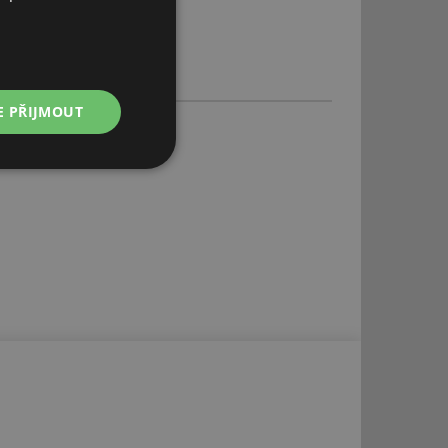
E PŘIJMOUT
Nezařazené
soubory
řazené soubory
 správa účtu. Webové