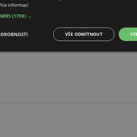
Více informací
TNERS
(1709) →
ODROBNOSTI
VŠE ODMÍTNOUT
VŠ
é
Výkonové
Soubory cílení
Funkční soubory
soubory
é soubory
Výkonové soubory
Soubory cílení
Funkční soubory
Neza
ry cookie umožňují základní funkce webových stránek, jako je přihlášení uživatele a
zbytně nutných souborů cookie správně používat.
Provider
/
Vyprší
Popis
Doména