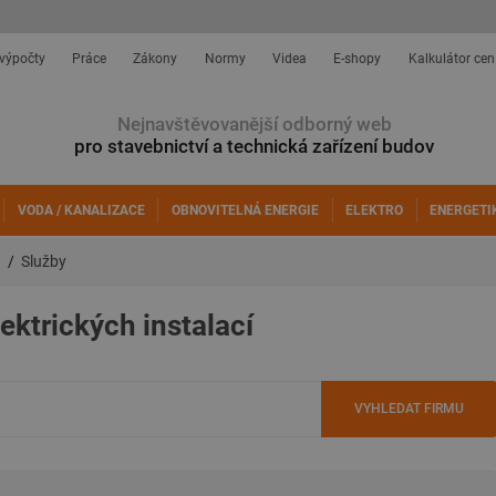
 výpočty
Práce
Zákony
Normy
Videa
E-shopy
Kalkulátor cen
Nejnavštěvovanější odborný web
pro stavebnictví a technická zařízení budov
VODA / KANALIZACE
OBNOVITELNÁ ENERGIE
ELEKTRO
ENERGETI
a
Služby
ektrických instalací