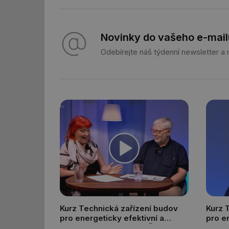
g_state
g_csrf_token
Novinky do vašeho e-mail
id
Odebírejte náš týdenní newsletter a
_hjAbsoluteSession
id
_hjIncludedInSessi
mv
id
Kurz Technická zařízení budov
Kurz 
id
pro energeticky efektivní a
pro e
zdravé budovy na FSv ČVUT
a zdr