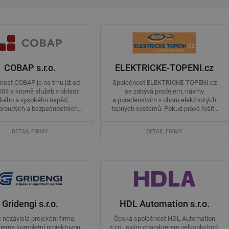
COBAP s.r.o.
ELEKTRICKE-TOPENI.cz
nost COBAP je na trhu již od
Společnost ELEKTRICKE-TOPENI.cz
009 a kromě služeb v oblasti
se zabývá prodejem, návrhy
zkého a vysokého napětí,
a poradenstvím v oboru elektrických
proudých a bezpečnostních
topných systémů. Pokud právě řešíte
systémů ...
výběr ...
DETAIL FIRMY
DETAIL FIRMY
Gridengi s.r.o.
HDL Automation s.r.o.
nezávislá projekční firma.
Česká společnost HDL Automation
ujeme kompletní projektovou
s.r.o., svým charakterem velkoobchod,