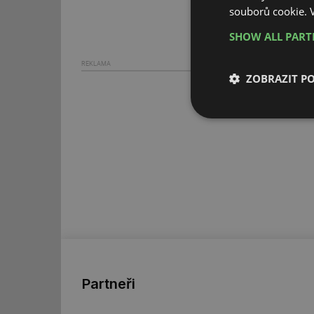
souborů cookie.
SHOW ALL PAR
REKLAMA
ZOBRAZIT P
Nezbytně nutn
soubory
Nezbytně nutn
Nezbytně nutné soubo
stránky nelze bez ne
Partneři
Název