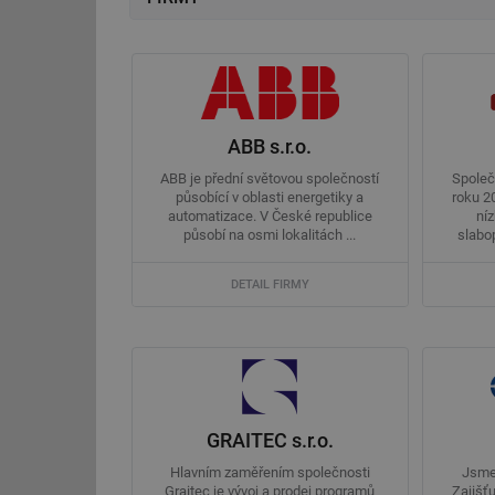
ABB s.r.o.
ABB je přední světovou společností
Společ
působící v oblasti energetiky a
roku 2
automatizace. V České republice
ní
působí na osmi lokalitách ...
slabo
DETAIL FIRMY
GRAITEC s.r.o.
Hlavním zaměřením společnosti
Jsme 
Graitec je vývoj a prodej programů
Zajišť