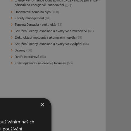
Energy Performance Contracting (EPC) - služby pro snížení
nákladů na energie vč. financování
(143)
Dodavatelé zemního plynu
(68)
Facility management
(64)
Tepelná čerpadla - elektrická
(63)
Sdružení, cechy, asociace a svazy ve stavebnictví
(61)
Elektrická přímotopná a akumulační topidla
(59)
Sdružení, cechy, asociace a svazy ve vytápění
(56)
Bazény
(56)
Dveře interiérové
(53)
Kotle teplovodní na dřevo a biomasu
(53)
×
Používáním našich
i používání