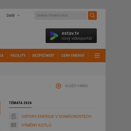
Další
estav.tv
nový videoportál
KA
FACILITY
BEZPEČNOST
CENY ENERGIÍ
DALŠÍ
VLOŽIT FIRMU
TÉMATA 2026
ÚSPORY ENERGIE V DOMÁCNOSTECH
VÝMĚNY KOTLŮ