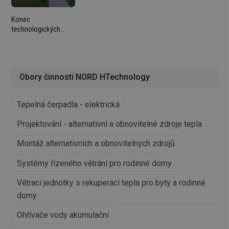
Konec
technologických
Funkční soubory
Nezařazené
ostrovů v energetice
soubory
budov: Inteligentní
řízení jako nutnost
pro efektivní synergii
Obory činnosti NORD HTechnology
fotovoltaiky
a tepelných čerpadel
Tepelná čerpadla - elektrická
Nezbytně nutné soubory
Výkonové soubory
Projektování - alternativní a obnovitelné zdroje tepla
Soubory cílení
Funkční soubory
Nezařazené soubory
Montáž alternativních a obnovitelných zdrojů
Nezbytně nutné soubory cookie umožňují základní
Systémy řízeného větrání pro rodinné domy
funkce webových stránek, jako je přihlášení
uživatele a správa účtu. Webové stránky nelze bez
Větrací jednotky s rekuperací tepla pro byty a rodinné
nezbytně nutných souborů cookie správně používat.
domy
Provider
/
Název
Vyprší
Po
Doména
Ohřívače vody akumulační
g_state
.forum.tzb-
Zavřením
Sl