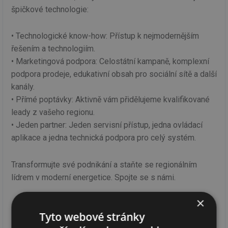
špičkové technologie:
• Technologické know-how: Přístup k nejmodernějším
řešením a technologiím.
• Marketingová podpora: Celostátní kampaně, komplexní
podpora prodeje, edukativní obsah pro sociální sítě a další
kanály.
• Přímé poptávky: Aktivně vám přidělujeme kvalifikované
leady z vašeho regionu.
• Jeden partner: Jeden servisní přístup, jedna ovládací
aplikace a jedna technická podpora pro celý systém.
Transformujte své podnikání a staňte se regionálním
lídrem v moderní energetice. Spojte se s námi.
×
Tyto webové stránky
Nejnovější články NORD
Všechny články