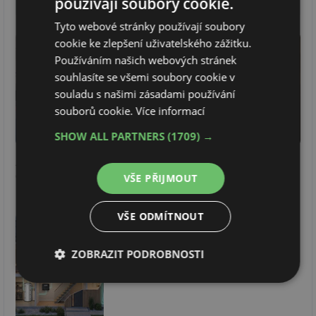
používají soubory cookie.
HTechnology
Tyto webové stránky používají soubory
cookie ke zlepšení uživatelského zážitku.
Používáním našich webových stránek
souhlasíte se všemi soubory cookie v
souladu s našimi zásadami používání
souborů cookie.
Více informací
SHOW ALL PARTNERS
(1709) →
Architektura
Když slunce nesvítí:
Konec neefektivních
dokonalého
Jak nakupovat
přetoků: Jak
VŠE PŘIJMOUT
komfortu: Proč
elektřinu ze sítě
z rodinného domu
programovatelné
chytře a ve správný
vytvořit obří tepelnou
VŠE ODMÍTNOUT
jednotky domácí
okamžik
baterii
automatizace naráží
v energetice na své
ZOBRAZIT PODROBNOSTI
limity
Nezbytně
Výkonové
Soubory
nutné
soubory
cílení
soubory