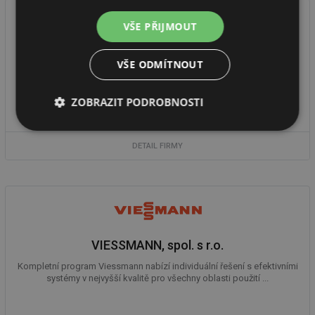
VŠE PŘIJMOUT
Free heating s.r.o.
VŠE ODMÍTNOUT
Jsme přímými dovozci hořáků a ohřívačů skupiny Kingwei Energy
a specializujeme se na prodej či pronájem mobilních teplovodních
ZOBRAZIT PODROBNOSTI
a parních ...
Nezbytně
Výkonové
Soubory
nutné
soubory
cílení
DETAIL FIRMY
soubory
Funkční soubory
Nezařazené
soubory
VIESSMANN, spol. s r.o.
Kompletní program Viessmann nabízí individuální řešení s efektivními
systémy v nejvyšší kvalitě pro všechny oblasti použití ...