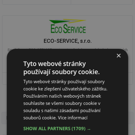
ECO-SERVICE, s.r.o.
Společnost ECO-SERVICE zastupuje přední evropské výrobce parních
×
kotlů, vyvíječů, horkovodních a teplovodních kotlů, kotlů na ohřev ...
Tyto webové stránky
používají soubory cookie.
DETAIL FIRMY
VÝROBKY
Tyto webové stránky používají soubory
cookie ke zlepšení uživatelského zážitku.
Používáním našich webových stránek
souhlasíte se všemi soubory cookie v
souladu s našimi zásadami používání
souborů cookie.
Více informací
FIRMY
SHOW ALL PARTNERS
(1709) →