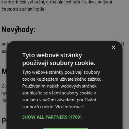
komfortnější vytápění; optimální vyhoření paliva; snížení
četnosti spínání kotle.
Nevýhody:
požadavek na prostor pro akumulační zásobník; potřeba větší
×
expanzní nádoby
Tyto webové stránky
používají soubory cookie.
Možnosti využití:
Tyto webové stránky používají soubory
cookie ke zlepšení uživatelského zážitku.
Používáním našich webových stránek
Zapojení je vhodné pro jakoukoliv otopnou soustavu. Ta je
souhlasíte se všemi soubory cookie v
hydraulicky plně oddělena od zdroje tepla a může pracovat s
souladu s našimi zásadami používání
libovolným teplotním spádem a průtokem teplonosné látky.
souborů cookie.
Více informací
SHOW ALL PARTNERS
(1709) →
Požadavky na instalaci: