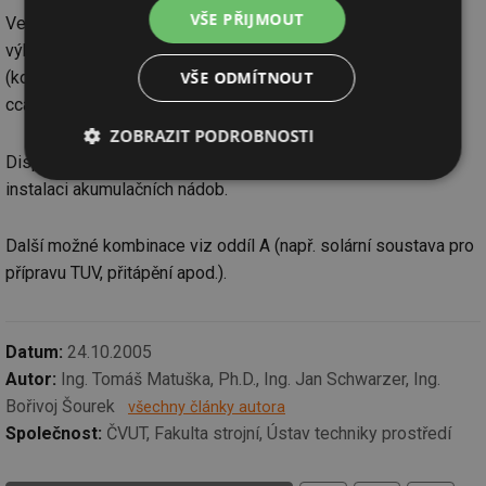
VŠE PŘIJMOUT
Velikost akumulace pro dobrou funkci kotle je 40-80 l/kW
výkon instalovaného kotle; pro akumulační způsob vytápění
VŠE ODMÍTNOUT
(komfortní provoz, občasný zátop v přechodném období) je
cca 200-300 l/kW tepelné ztráty objektu.
ZOBRAZIT PODROBNOSTI
Dispozice skladu paliva a dostatečný prostor kotelny pro
Nezbytně
Výkonové
Soubory
instalaci akumulačních nádob.
nutné
soubory
cílení
soubory
Další možné kombinace viz oddíl A (např. solární soustava pro
přípravu TUV, přitápění apod.).
Funkční soubory
Nezařazené
soubory
Datum:
24.10.2005
Autor:
Ing. Tomáš Matuška, Ph.D., Ing. Jan Schwarzer, Ing.
Bořivoj Šourek
všechny články autora
Společnost:
ČVUT, Fakulta strojní, Ústav techniky prostředí
Nezbytně nutné soubory
Výkonové soubory