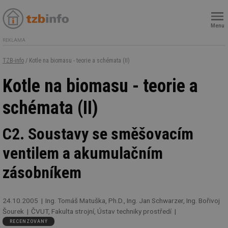
Menu
REKLAMA
TZB-info
/ Kotle na biomasu - teorie a schémata (II)
Kotle na biomasu - teorie a
schémata (II)
C2. Soustavy se směšovacím
ventilem a akumulačním
zásobníkem
24.10.2005
Ing. Tomáš Matuška, Ph.D., Ing. Jan Schwarzer, Ing. Bořivoj
Šourek
ČVUT, Fakulta strojní, Ústav techniky prostředí
RECENZOVANÝ