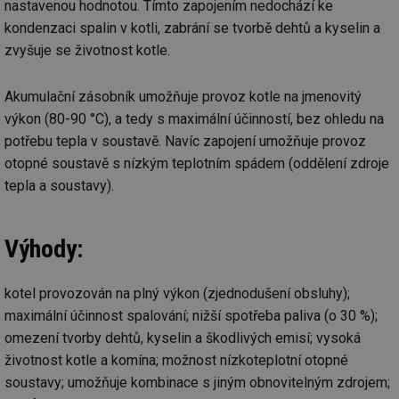
nastavenou hodnotou. Tímto zapojením nedochází ke
kondenzaci spalin v kotli, zabrání se tvorbě dehtů a kyselin a
zvyšuje se životnost kotle.
Akumulační zásobník umožňuje provoz kotle na jmenovitý
výkon (80-90 °C), a tedy s maximální účinností, bez ohledu na
potřebu tepla v soustavě. Navíc zapojení umožňuje provoz
otopné soustavě s nízkým teplotním spádem (oddělení zdroje
tepla a soustavy).
Výhody:
kotel provozován na plný výkon (zjednodušení obsluhy);
maximální účinnost spalování; nižší spotřeba paliva (o 30 %);
omezení tvorby dehtů, kyselin a škodlivých emisí; vysoká
životnost kotle a komína; možnost nízkoteplotní otopné
soustavy; umožňuje kombinace s jiným obnovitelným zdrojem;