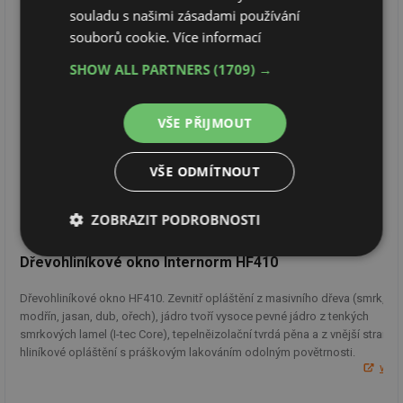
souladu s našimi zásadami používání
souborů cookie.
Více informací
SHOW ALL PARTNERS
(1709) →
VŠE PŘIJMOUT
VŠE ODMÍTNOUT
ZOBRAZIT PODROBNOSTI
Nezbytně
Výkonové
Soubory
Dřevohliníkové okno Internorm HF410
nutné
soubory
cílení
soubory
Dřevohliníkové okno HF410. Zevnitř opláštění z masivního dřeva (smrk,
modřín, jasan, dub, ořech), jádro tvoří vysoce pevné jádro z tenkých
smrkových lamel (I-tec Core), tepelněizolační tvrdá pěna a z vnější strany
hliníkové opláštění s práškovým lakováním odolným povětrnosti.
Funkční soubory
Nezařazené
ww
soubory