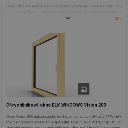
Okna Cube 300 nabízí vysokou stabilitu (stavební hloubka 95 mm), trojité
těsnění a špičkovou zvukovou izolaci až do 46 dB. Sluneční energie volně
proniká do interiéru (až 54 %), čímž přispívá k energetické úspoře. Díky
ww
široké nabídce lazur a přírodních olejů si navíc můžete zvolit vzhled přesn
podle svých představ. Bezbariérové prahy a standardní bezpečnostní
prvky zajišťují komfort i bezpečí.
Dřevohliníkové okno ELK WINDOWS Vision 200
Okno Vision 200 nabízí špičkovou tepelnou izolaci (Uw až 0,74 W/m²K),
trojí celoobvodové těsnění a speciální izolační sklo, které propustí 54 %
sluneční energie, ale nepustí teplo ven. Díky „teplé hraně“ Swisspacer