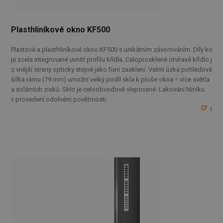
de
de
re
we
Plasthliníkové okno KF500
mv
2 měsíce 4
Te
Airtable
týdny
co
.tzb-info.cz
Plastové a plasthliníkové okno KF500 s unikátním závorováním. Díly kován
po
sl
je zcela integrované uvnitř profilu křídla. Celoprosklené otvíravé křídlo je
už
z vnější strany opticky stejné jako fixní zasklení. Velmi úzká pohledová
int
šířka rámu (79 mm) umožní velký podíl skla k ploše okna = více světla
vý
vl
a solárních zisků. Sklo je celoobvodově vlepované. Lakování hliníku
po
v provedení odolném povětrnosti.
Air
us
ww
už
pr
int
tě
id
vytapeni.tzb-
10 let
Te
info.cz
co
po
vy
se
id
stavba.tzb-
10 let
Te
info.cz
co
po
vy
se