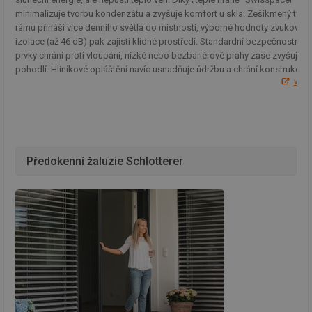
minimalizuje tvorbu kondenzátu a zvyšuje komfort u skla. Zešikmený tvar
rámu přináší více denního světla do místnosti, výborné hodnoty zvukové
izolace (až 46 dB) pak zajistí klidné prostředí. Standardní bezpečnostní
prvky chrání proti vloupání, nízké nebo bezbariérové prahy zase zvyšují
pohodlí. Hliníkové opláštění navíc usnadňuje údržbu a chrání konstrukci.
ww
Předokenní žaluzie Schlotterer