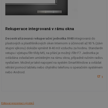
_hjFirstSeen
29 minut
So
Hotjar Ltd
59 sekund
na
.tzb-info.cz
ab
sl
ce
pr
poč
Rekuperace integrovaná v rámu okna
Ne
žá
id
Decentralizovaná rekuperační jednotka IV40
integrovaná do
in
plastových a plasthliníkových oken Internorm s účinností až 93 % (závisí n
id
forum.tzb-
1 rok
Te
stupni výkonu) dokáže vyměnit 8-40 m3 vzduchu za hodinu. Standardně n
info.cz
co
vstupu i výstupu filtr třídy M5, na přání je možný i filtr F7. Jednotka je
po
vy
ovládána ovladačem umístěným na rámu okna, případně ručním radiovým
se
vysílačem. Možné je také napojení na systém SmartWindow a ovládat
_hjIncludedInSessionSample
1 minuta
Te
Hotjar Ltd
větrání pomocí tabletu nebo chytrého telefonu s operačním systémem iO
59 sekund
co
vetrani.tzb-
nebo Android.
na
info.cz
ww
ab
Ho
zd
ná
za
vz
de
de
Editovat prezentaci výrobků
re
we