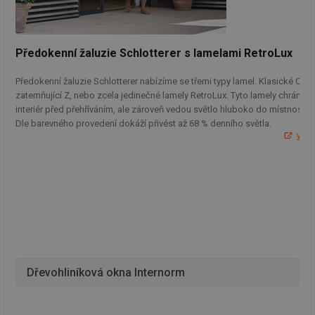
Předokenní žaluzie Schlotterer s lamelami RetroLux
Předokenní žaluzie Schlotterer nabízíme se třemi typy lamel. Klasické C,
zatemňující Z, nebo zcela jedinečné lamely RetroLux. Tyto lamely chrání
interiér před přehříváním, ale zároveň vedou světlo hluboko do místnosti.
Dle barevného provedení dokáží přivést až 68 % denního světla.
ww
Dřevohliníková okna Internorm