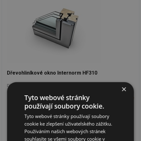
Dřevohliníkové okno Internorm HF310
Dřevohliníkové okno HF310. Rám okna i křídla sdružený z materiálu
×
smrkové lamely, tepelněizolační tvrdá pěna, hliníkové opláštění vně.
Tyto webové stránky
ww
používají soubory cookie.
Tyto webové stránky používají soubory
cookie ke zlepšení uživatelského zážitku.
Používáním našich webových stránek
souhlasíte se všemi soubory cookie v