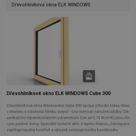
Dřevohliníková okna ELK WINDOWS
Dřevohliníkové okno ELK WINDOWS Cube 300
Dřevohliníková okna Windowstar Cube 300 spojují přírodní krásu dřeva
v interiéru s odolností hliníku zvenčí - bez nutnosti náročné údržby. Díky
vynikajícím tepelněizolačním parametrům (Uw až 0,74 W/m²K) jsou vhodn
i pro pasivní domy. Speciální izolační sklo s teplou hranou „Swisspacer“
zajišťuje tepelný komfort a výrazně omezuje tvorbu kondenzátu.