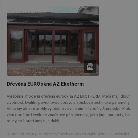
Dřevěná EUROokna AZ Ekotherm
Vyrábíme moderní dřevěná eurookna AZ EKOTHERM, která mají dlouhou
životnost, kvalitní povrchovou úpravu a špičkové technické parametry.
Všechny okenní profily vyrábíme ve vlastním závodě v Šumperku. K oknům
vám dodáme i veškeré značkové příslušenství, jako jsou parapety, žaluzie,
rolety, sítě proti hmyzu a další.
Kromě výroby a prodeje dřevěných eurooken zajišťujeme i související