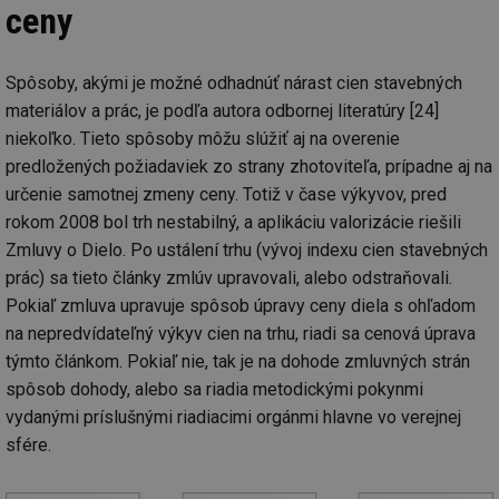
ceny
Spôsoby, akými je možné odhadnúť nárast cien stavebných
materiálov a prác, je podľa autora odbornej literatúry [24]
niekoľko. Tieto spôsoby môžu slúžiť aj na overenie
predložených požiadaviek zo strany zhotoviteľa, prípadne aj na
určenie samotnej zmeny ceny. Totiž v čase výkyvov, pred
rokom 2008 bol trh nestabilný, a aplikáciu valorizácie riešili
Zmluvy o Dielo. Po ustálení trhu (vývoj indexu cien stavebných
prác) sa tieto články zmlúv upravovali, alebo odstraňovali.
Pokiaľ zmluva upravuje spôsob úpravy ceny diela s ohľadom
na nepredvídateľný výkyv cien na trhu, riadi sa cenová úprava
týmto článkom. Pokiaľ nie, tak je na dohode zmluvných strán
spôsob dohody, alebo sa riadia metodickými pokynmi
vydanými príslušnými riadiacimi orgánmi hlavne vo verejnej
sfére.