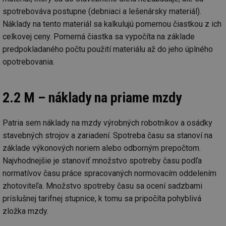
spotrebováva postupne (debniaci a lešenársky materiál).
Náklady na tento materiál sa kalkulujú pomernou čiastkou z ich
celkovej ceny. Pomerná čiastka sa vypočíta na základe
predpokladaného počtu použití materiálu až do jeho úplného
opotrebovania.
2.2 M – náklady na priame mzdy
Patria sem náklady na mzdy výrobných robotníkov a osádky
stavebných strojov a zariadení. Spotreba času sa stanoví na
základe výkonových noriem alebo odborným prepočtom.
Najvhodnejšie je stanoviť množstvo spotreby času podľa
normatívov času práce spracovaných normovacím oddelením
zhotoviteľa. Množstvo spotreby času sa ocení sadzbami
príslušnej tarifnej stupnice, k tomu sa pripočíta pohyblivá
zložka mzdy.