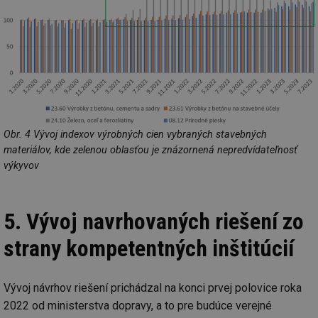
ab
sl
ce
pr
poč
Ne
žá
id
in
id
forum.tzb-
1 rok
Te
info.cz
co
po
vy
Obr. 4 Vývoj indexov výrobných cien vybraných stavebných
se
materiálov, kde zelenou oblasťou je znázornená nepredvídateľnosť
_hjIncludedInSessionSample
1 minuta
Te
Hotjar Ltd
výkyvov
59 sekund
co
vetrani.tzb-
na
info.cz
ab
Ho
zd
5. Vývoj navrhovaných riešení zo
ná
za
strany kompetentných inštitúcií
vz
de
de
re
we
Vývoj návrhov riešení prichádzal na konci prvej polovice roka
id
voda.tzb-
10 let
Te
2022 od ministerstva dopravy, a to pre budúce verejné
info.cz
co