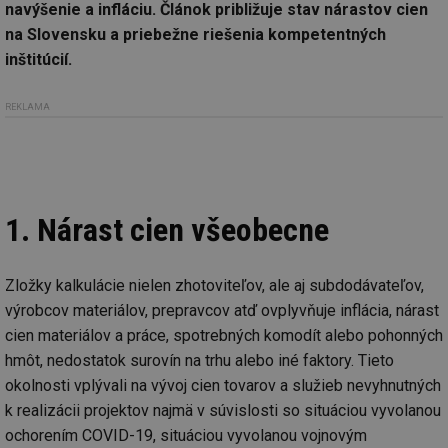
navýšenie a infláciu. Článok približuje stav nárastov cien
na Slovensku a priebežne riešenia kompetentných
inštitúcií.
REKLAMA
1. Nárast cien všeobecne
Zložky kalkulácie nielen zhotoviteľov, ale aj subdodávateľov,
výrobcov materiálov, prepravcov atď ovplyvňuje inflácia, nárast
cien materiálov a práce, spotrebných komodít alebo pohonných
hmôt, nedostatok surovín na trhu alebo iné faktory. Tieto
okolnosti vplývali na vývoj cien tovarov a služieb nevyhnutných
k realizácii projektov najmä v súvislosti so situáciou vyvolanou
ochorením COVID-19, situáciou vyvolanou vojnovým