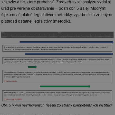
po
zákazky a tie, ktoré prebehajú. Zároveň svoju analýzu vydal aj
vy
úrad pre verejné obstarávanie – pozri obr. 5 ďalej. Modrými
se
šípkami sú platné legislatívne metodiky, vyjadrenia a zelenými
id
kalkulator.tzb-
1 rok
Te
info.cz
co
platnosti ostatnej legislatívy (metodík).
po
vy
se
id
oze.tzb-info.cz
10 let
Te
co
po
vy
se
_hjIncludedInSessionSample
1 minuta
Te
Hotjar Ltd
59 sekund
co
oze.tzb-info.cz
na
ab
Ho
zd
ná
za
vz
de
de
re
we
Obr. 5 Vývoj navrhovaných riešení zo strany kompetentných inštitúcií
_dc_gtm_UA-5901706-1
.tzb-info.cz
58 sekund
Te
co