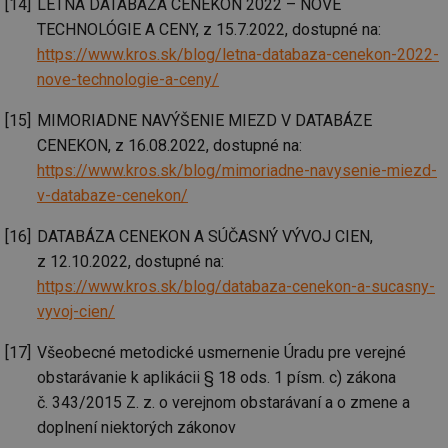
objemem
LETNÁ DATABÁZA CENEKON 2022 – NOVÉ
a zajistit, 
po
provozu.
návštěvní
za
TECHNOLÓGIE A CENY, z 15.7.2022, dostupné na:
několikrát
_gid
1 den
Tento soubor
Google
nezobrazil
a-title2
oze.tzb-info.cz
Zavřením
T
https://www.kros.sk/blog/letna-databaza-cenekon-2022-
cookie nastavuje
stejné rek
LLC
prohlížeče
co
Google
.tzb-
nove-technologie-a-ceny/
po
Analytics.
tuuid
info.cz
.bidswitch.net
1 rok
Tento sou
sl
Ukládá a
cookie nas
už
aktualizuje
hlavně
MIMORIADNE NAVÝŠENIE MIEZD V DATABÁZE
pr
jedinečnou
bidswitch.
rá
hodnotu pro
CENEKON, z 16.08.2022, dostupné na:
aby byly
je
každou
reklamní 
zl
https://www.kros.sk/blog/mimoriadne-navysenie-miezd-
navštívenou
pro návšt
zk
stránku a slouží
webu
p
v-databaze-cenekon/
k počítání a
relevantněj
ob
sledování
na
zobrazení
id
.m6r.eu
2 měsíce 4
Tento sou
už
DATABÁZA CENEKON A SÚČASNÝ VÝVOJ CIEN,
stránek.
týdny
cookie se
in
používá k c
z 12.10.2022, dostupné na:
_ga
2 roky
Tento název
Google
analýze a
fsid
www.tzb-info.cz
3 hodiny
souboru cookie
https://www.kros.sk/blog/databaza-cenekon-a-sucasny-
LLC
optimaliza
je spojen s
.tzb-
reklamníc
ibbid
www.tzb-info.cz
Zavřením
T
vyvoj-cien/
Google
info.cz
kampaní v
prohlížeče
co
Universal
DoubleClic
po
Analytics - což je
Google Ta
id
Všeobecné metodické usmernenie Úradu pre verejné
významná
Suite
pr
aktualizace
za
obstarávanie k aplikácii § 18 ods. 1 písm. c) zákona
běžněji
IDE
1 rok
Tento sou
Google LLC
o
používané
cookie nas
.doubleclick.net
č. 343/2015 Z. z. o verejnom obstarávaní a o zmene a
n
analytické
společnos
w
služby Google.
doplnení niektorých zákonov
Doubleclic
st
Tento soubor
provádí
U