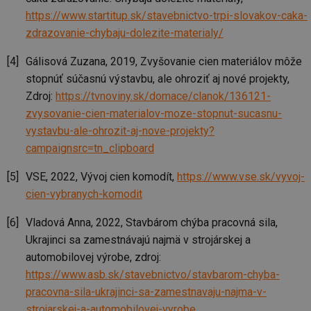
za
https://www.startitup.sk/stavebnictvo-trpi-slovakov-caka-
vz
de
zdrazovanie-chybaju-dolezite-materialy/
de
re
we
Gálisová Zuzana, 2019, Zvyšovanie cien materiálov môže
_hjIncludedInSessionSample
1 minuta
Te
Hotjar Ltd
stopnúť súčasnú výstavbu, ale ohroziť aj nové projekty,
59 sekund
co
vytapeni.tzb-
na
info.cz
Zdroj:
https://tvnoviny.sk/domace/clanok/136121-
ab
zvysovanie-cien-materialov-moze-stopnut-sucasnu-
Ho
zd
vystavbu-ale-ohrozit-aj-nove-projekty?
ná
za
campaignsrc=tn_clipboard
vz
de
de
VSE, 2022, Vývoj cien komodít,
https://www.vse.sk/vyvoj-
re
we
cien-vybranych-komodit
CookieScriptConsent
1 rok
Te
CookieScript
co
Vladová Anna, 2022, Stavbárom chýba pracovná sila,
.tzb-info.cz
sl
Ukrajinci sa zamestnávajú najmä v strojárskej a
Sc
za
automobilovej výrobe, zdroj:
př
so
https://www.asb.sk/stavebnictvo/stavbarom-chyba-
so
ná
pracovna-sila-ukrajinci-sa-zamestnavaju-najma-v-
nu
strojarskej-a-automobilovej-vyrobe
ba