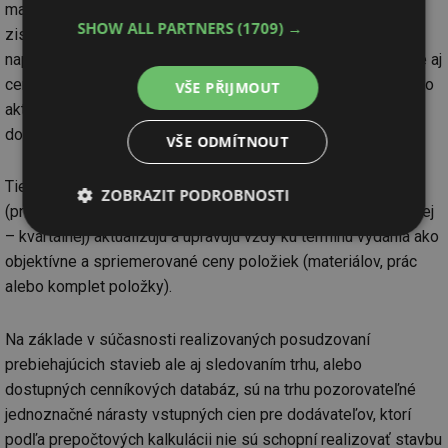
materiálom, prácou, ostatnými priamymi nákladmi, réžiou a
SHOW ALL PARTNERS
(1709) →
ziskom (pozri odborný posudok ďalej – kapitola 2). Pri
napĺňaní je možné zistiť si aktuálne, alebo indexáciou spätne aj
ceny prác alebo materiálov za predchádzajúce obdobia. Tento
VŠE PŘIJMOUT
aktuálny vstup zložiek v položke (tzv. rozbory) sledujú a
dopĺňajú do svojich cenníkových databáz ich tvorcovia.
VŠE ODMÍTNOUT
Tieto SON (smerné orientačné nástroje) na pravidelnej báze
ZOBRAZIT PODROBNOSTI
(pred rokom 2021 to bolo na polročnej, od 2021 na štvrťročnej
– kvartálnej) aktualizujú a upravujú vždy ku termínu vydania ako
Nezbytně
Výkonové
Soubory
nutné
soubory
cílení
objektívne a spriemerované ceny položiek (materiálov, prác
soubory
alebo komplet položky).
Na základe v súčasnosti realizovaných posudzovaní
Funkční soubory
Nezařazené
prebiehajúcich stavieb ale aj sledovaním trhu, alebo
soubory
dostupných cenníkových databáz, sú na trhu pozorovateľné
jednoznačné nárasty vstupných cien pre dodávateľov, ktorí
podľa prepočtových kalkulácii nie sú schopní realizovať stavbu