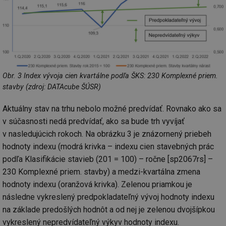
_hjAbsoluteSessionInProgress
29 minut
So
Hotjar Ltd
59 sekund
na
.tzb-info.cz
ab
sl
ce
pr
poč
Ne
žá
id
Obr. 3 Index vývoja cien kvartálne podľa ŠKS: 230 Komplexné priem.
in
stavby (zdroj: DATAcube ŠÚSR)
id
vetrani.tzb-
10 let
Te
info.cz
co
Aktuálny stav na trhu nebolo možné predvídať. Rovnako ako sa
po
vy
v súčasnosti nedá predvídať, ako sa bude trh vyvíjať
se
v nasledujúcich rokoch. Na obrázku 3 je znázornený priebeh
_hjIncludedInSessionSample
1 minuta
Te
Hotjar Ltd
hodnoty indexu (modrá krivka – indexu cien stavebných prác
59 sekund
co
elektro.tzb-
na
info.cz
podľa Klasifikácie stavieb (201 = 100) – ročne [sp2067rs] –
ab
Ho
230 Komplexné priem. stavby) a medzi-kvartálna zmena
zd
ná
hodnoty indexu (oranžová krivka). Zelenou priamkou je
za
následne vykreslený predpokladateľný vývoj hodnoty indexu
vz
de
na základe predošlých hodnôt a od nej je zelenou dvojšípkou
de
re
vykreslený nepredvídateľný výkyv hodnoty indexu.
we