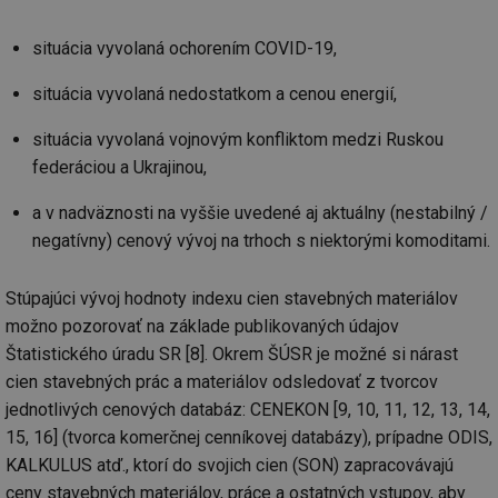
situácia vyvolaná ochorením COVID-19,
situácia vyvolaná nedostatkom a cenou energií,
situácia vyvolaná vojnovým konfliktom medzi Ruskou
federáciou a Ukrajinou,
a v nadväznosti na vyššie uvedené aj aktuálny (nestabilný /
negatívny) cenový vývoj na trhoch s niektorými komoditami.
Stúpajúci vývoj hodnoty indexu cien stavebných materiálov
možno pozorovať na základe publikovaných údajov
Štatistického úradu SR [8]. Okrem ŠÚSR je možné si nárast
cien stavebných prác a materiálov odsledovať z tvorcov
jednotlivých cenových databáz: CENEKON [9, 10, 11, 12, 13, 14,
15, 16] (tvorca komerčnej cenníkovej databázy), prípadne ODIS,
KALKULUS atď., ktorí do svojich cien (SON) zapracovávajú
ceny stavebných materiálov, práce a ostatných vstupov, aby