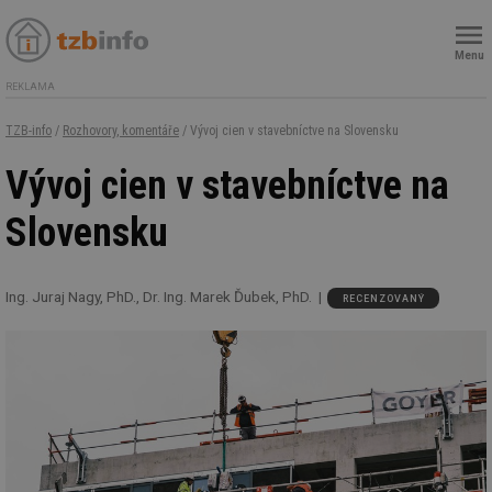
Menu
REKLAMA
TZB-info
/
Rozhovory, komentáře
/ Vývoj cien v stavebníctve na Slovensku
Vývoj cien v stavebníctve na
Slovensku
Ing. Juraj Nagy, PhD., Dr. Ing. Marek Ďubek, PhD.
RECENZOVANÝ