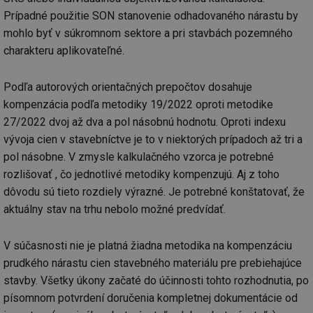
ab
Ho
Prípadné použitie SON stanovenie odhadovaného nárastu by
zd
ná
mohlo byť v súkromnom sektore a pri stavbách pozemného
za
charakteru aplikovateľné.
vz
de
de
re
Podľa autorových orientačných prepočtov dosahuje
we
kompenzácia podľa metodiky 19/2022 oproti metodike
_hjIncludedInSessionSample
1 minuta
Te
Hotjar Ltd
59 sekund
co
stavba.tzb-
27/2022 dvoj až dva a pol násobnú hodnotu. Oproti indexu
na
info.cz
vývoja cien v stavebníctve je to v niektorých prípadoch až tri a
ab
Ho
pol násobne. V zmysle kalkulačného vzorca je potrebné
zd
ná
rozlišovať , čo jednotlivé metodiky kompenzujú. Aj z toho
za
vz
dôvodu sú tieto rozdiely výrazné. Je potrebné konštatovať, že
de
de
aktuálny stav na trhu nebolo možné predvídať.
re
we
V súčasnosti nie je platná žiadna metodika na kompenzáciu
id
www.tzb-
10 let
Te
info.cz
co
prudkého nárastu cien stavebného materiálu pre prebiehajúce
po
vy
stavby. Všetky úkony začaté do účinnosti tohto rozhodnutia, po
se
písomnom potvrdení doručenia kompletnej dokumentácie od
id
m.tzb-info.cz
10 let
Te