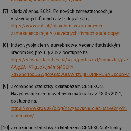
Co
Sc
Vladová Anna, 2022, Po nových zamestnancoch je
fu
sp
v stavebných firmách stále dopyt zdroj:
id
elektro.tzb-
10 let
Te
https://www.asb.sk/stavebnictvo/po-novych-
info.cz
co
po
zamestnancoch-je-v-stavebnych-firmach-stale-dopyt
vy
se
Index vývoja cien v stavebníctve, vedený štatistickým
sid
kalkulator.tzb-
Zavřením
To
úradom SR, pre 1Q/2022 dostupné na:
info.cz
prohlížeče
bě
so
https://slovak.statistics.sk/wps/portal/ext/home/
al
na
AAjgZA_VFgJc7ujh4m5j4GBhY-
so
re
7qYGno4eoUGWgcbGBo7GUAV4zCjIjTDIdFRUBADse0bP/d
pr
po
sp
Zverejnené štatistiky k databázam CENEKON,
rel
Navyšovanie cien stavebných materiálov z 13.05.2021,
dostupné na:
https://www.kros.sk/blog/navysovanie-cien-stavebnych-
materialov/
Název
Provider
Provider
/
Doména
Vyprší
P
Název
/
Vyprší
Popis
c
.creative-serving.com
1 rok
T
Doména
Provider
Zverejnené štatistiky k databázam CENEKON, Aktuálny
co
Název
/
Vyprší
Popis