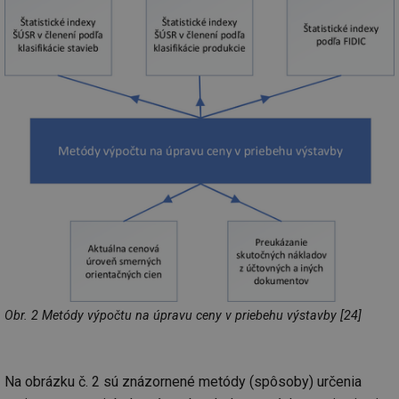
Obr. 2 Metódy výpočtu na úpravu ceny v priebehu výstavby [24]
Na obrázku č. 2 sú znázornené metódy (spôsoby) určenia