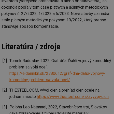
investora (verejného obstarávateľa alebo obstarávateľa), sa
co
po
dokončia podľa v tom čase platných a účinných metodických
vy
se
pokynov č. 27/2022, 1/2023 a 6/2023. Nové stavby sa riadia
_hjIncludedInSessionSample
1 minuta
Te
stále platným metodickým pokynom 19/2022, ktorý presne
Hotjar Ltd
59 sekund
co
www.tzb-
stanovuje spôsob kompenzácie.
na
info.cz
ab
Ho
zd
ná
Literatúra / zdroje
za
vz
de
de
re
Tomek Radoslav, 2022, Graf dňa: Ďalší vojnový komoditný
we
problém sa volá oceľ,
id
mojefirma.tzb-
1 rok
Te
https://e.dennikn.sk/2780612/graf-dna-dalsi-vojnovy-
info.cz
co
po
komoditny-problem-sa-vola-ocel/
vy
se
THESTEEL.COM, vývoj cien a prehľad cien ocele na
_hjIncludedInSessionSample
2 minuty
Te
Hotjar Ltd
co
forum.tzb-
jednom mieste
https://www.thesteel.com/sk/vyvoj-cien
na
info.cz
ab
Ho
Poloha Leo Natanael, 2022, Stavebníctvo trpí, Slovákov
zd
ná
čaká zdražovanie. Chýbajú dôležité materiály,