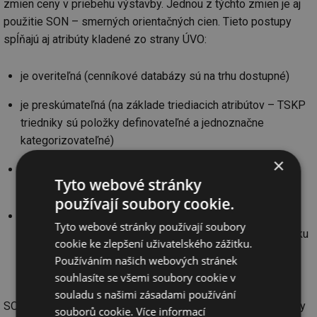
zmien ceny v priebehu výstavby. Jednou z týchto zmien je aj
použitie SON – smerných orientačných cien. Tieto postupy
spĺňajú aj atribúty kladené zo strany ÚVO:
je overiteľná (cenníkové databázy sú na trhu dostupné)
je preskúmateľná (na základe triediacich atribútov – TSKP
triedniky sú položky definovateľné a jednoznačne
kategorizovateľné)
×
je analyzovateľná (obsahuje podrobné rozbory – obsah
Tyto webové stránky
položiek)
používají soubory cookie.
je objektívna ako celková cena za Dielo (na základe
Tyto webové stránky používají soubory
zostaveného rozpočtu je aplikovanie SON na celú zákazku
cookie ke zlepšení uživatelského zážitku.
možné považovať za cenu obvyklú – priemernú trhovú
Používáním našich webových stránek
hodnotu)
souhlasíte se všemi soubory cookie v
souladu s našimi zásadami používání
SON: V zmysle kalkulačného vzorca je možné naplniť položky
souborů cookie.
Více informací