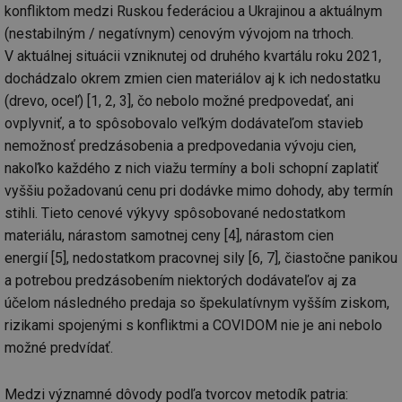
konfliktom medzi Ruskou federáciou a Ukrajinou a aktuálnym
(nestabilným / negatívnym) cenovým vývojom na trhoch.
V aktuálnej situácii vzniknutej od druhého kvartálu roku 2021,
dochádzalo okrem zmien cien materiálov aj k ich nedostatku
(drevo, oceľ) [1, 2, 3], čo nebolo možné predpovedať, ani
ovplyvniť, a to spôsobovalo veľkým dodávateľom stavieb
nemožnosť predzásobenia a predpovedania vývoju cien,
nakoľko každého z nich viažu termíny a boli schopní zaplatiť
vyššiu požadovanú cenu pri dodávke mimo dohody, aby termín
stihli. Tieto cenové výkyvy spôsobované nedostatkom
materiálu, nárastom samotnej ceny [4], nárastom cien
energií [5], nedostatkom pracovnej sily [6, 7], čiastočne panikou
a potrebou predzásobením niektorých dodávateľov aj za
účelom následného predaja so špekulatívnym vyšším ziskom,
rizikami spojenými s konfliktmi a COVIDOM nie je ani nebolo
možné predvídať.
Medzi významné dôvody podľa tvorcov metodík patria: