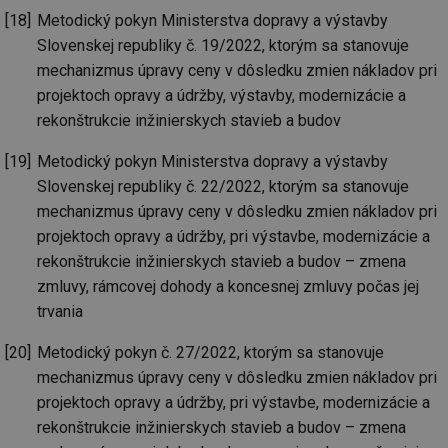
cookie se
informace
za
používá k
Metodický pokyn Ministerstva dopravy a výstavby
jak konco
už
rozlišení
uživatel p
pr
Slovenskej republiky č. 19/2022, ktorým sa stanovuje
jedinečných
webové st
na
uživatelů
a jakoukol
op
mechanizmus úpravy ceny v dôsledku zmien nákladov pri
přiřazením
reklamu, 
re
náhodně
koncový už
projektoch opravy a údržby, výstavby, modernizácie a
n
vygenerovaného
mohl vidě
re
čísla jako
rekonštrukcie inžinierskych stavieb a budov
návštěvou
identifikátoru
uvedenéh
si23
www.tzb-info.cz
2 měsíce
Ta
klienta. Je
webu.
po
součástí
Metodický pokyn Ministerstva dopravy a výstavby
uk
každého
id
vytahy.tzb-
10 let
Tento sou
už
Slovenskej republiky č. 22/2022, ktorým sa stanovuje
požadavku na
info.cz
cookie se
pr
stránku na webu
používá k c
in
mechanizmus úpravy ceny v dôsledku zmien nákladov pri
a slouží k
analýze a
pr
výpočtu údajů o
optimaliza
projektoch opravy a údržby, pri výstavbe, modernizácie a
úč
návštěvnících,
reklamníc
relacích a
rekonštrukcie inžinierskych stavieb a budov – zmena
kampaní v
si23
elektro.tzb-info.cz
2 měsíce
Ta
kampaních pro
DoubleClic
po
analytické
zmluvy, rámcovej dohody a koncesnej zmluvy počas jej
Google Ta
uk
přehledy webů.
Suite
už
trvania
pr
tuuid
.creative-
1 rok
Tento sou
in
serving.com
cookie nas
pr
Metodický pokyn č. 27/2022, ktorým sa stanovuje
hlavně
úč
bidswitch.
mechanizmus úpravy ceny v dôsledku zmien nákladov pri
aby byly
a-title
oze.tzb-info.cz
Zavřením
T
projektoch opravy a údržby, pri výstavbe, modernizácie a
reklamní 
prohlížeče
co
pro návšt
po
rekonštrukcie inžinierskych stavieb a budov – zmena
webu
uk
relevantněj
ti