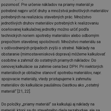
pozornosť. Pre určenie nákladov na priamy materiál je
potrebné najprv určiť druhy a množstvá jednotlivých materiálov
potrebných na realizáciu stavebných prác. Množstvo
jednotlivých druhov materiálov potrebných k realizovaniu
oceňovanej kalkulačnej jednotky možno určiť podľa
technických noriem spotreby materiálov alebo odborným
prepočtom stavebnej spoločnosti. Množstvo materiálu sa
v odôvodnených prípadoch zvýši o stratné. Náklady na
obstaranie (mimostavenisková doprava) môžeme kalkulovať
osobitne a zahrnúť do ostatných priamych nákladov. Do
cenovej kalkulácie sa zahrnie cena bez DPH. Pri niektorých
materiáloch je obtiažne stanoviť spotrebu materiálov, napr.
spojovacie materiály, vtedy pristupujeme k zahrnutiu
materiálov do kalkulácie paušálnou čiastkou ako „ostatný
materiál“ [21, 22].
Do položky „priamy materiál“ sa kalkulujú aj náklady na
materiál, ktorý sa do stavebného diela nezabuduje, ale sa