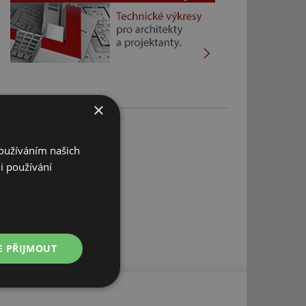
×
Používáním našich
i používání
E PŘIJMOUT
Nezařazené
soubory