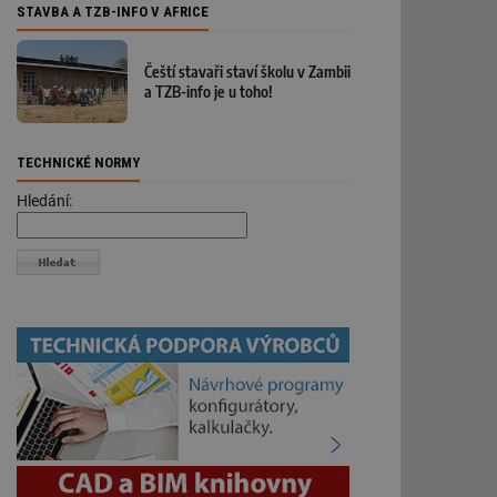
STAVBA A TZB-INFO V AFRICE
Čeští stavaři staví školu v Zambii
a TZB-info je u toho!
TECHNICKÉ NORMY
Hledání: