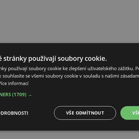
 stránky používají soubory cookie.
ky používají soubory cookie ke zlepšení uživatelského zážitku. 
 souhlasíte se všemi soubory cookie v souladu s našimi zásadam
Více informací
TNERS
(1709) →
ODROBNOSTI
VŠE ODMÍTNOUT
VŠ
é
Výkonové
Soubory cílení
Funkční soubory
soubory