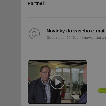
Partneři
Novinky do vašeho e-mail
Nezbytně nutn
Odebírejte náš týdenní newsletter a
Nezbytně nutné soubo
stránky nelze bez ne
Název
g_state
g_csrf_token
id
_hjAbsoluteSession
id