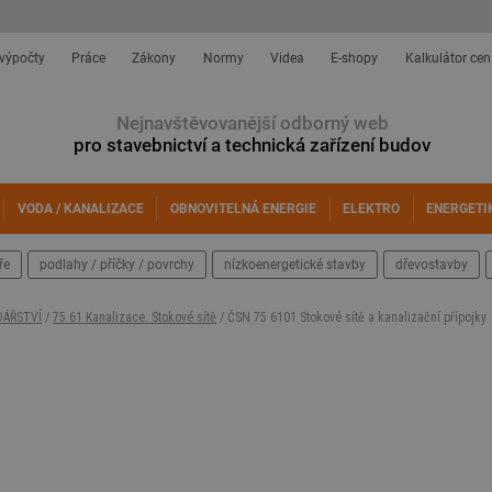
 výpočty
Práce
Zákony
Normy
Videa
E-shopy
Kalkulátor cen
Nejnavštěvovanější odborný web
pro stavebnictví a technická zařízení budov
VODA / KANALIZACE
OBNOVITELNÁ ENERGIE
ELEKTRO
ENERGETI
ře
podlahy / příčky / povrchy
nízkoenergetické stavby
dřevostavby
DÁŘSTVÍ
/
75 61 Kanalizace. Stokové sítě
/ ČSN 75 6101 Stokové sítě a kanalizační přípojky