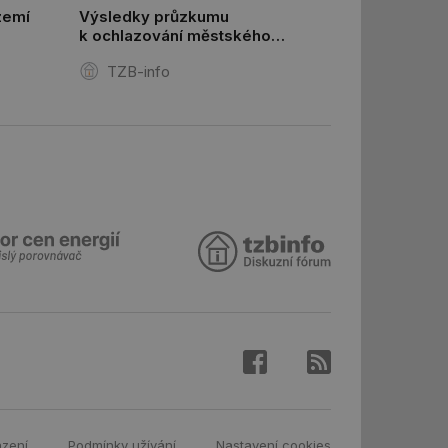
zemí
Výsledky průzkumu
k ochlazování městského
 informoval Hotjar
prostředí a doporučení pro obce
o vzorkování dat
TZB-info
šeho webu
a města
vání uživatelských
ledů Airtable, k
rakcí v těchto
ní session uživatele
ní session uživatele
ar mohl sledovat
 relací. Neobsahuje
ní session uživatele
 informoval Hotjar
o vzorkování dat
šeho webu
ní session uživatele
azení
Podmínky užívání
Nastavení cookies