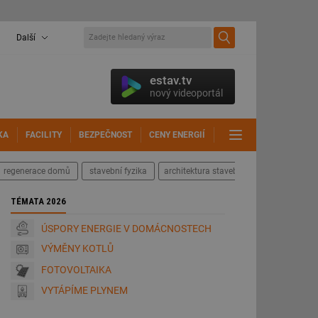
Další
estav.tv
nový videoportál
KA
FACILITY
BEZPEČNOST
CENY ENERGIÍ
DALŠÍ
regenerace domů
stavební fyzika
architektura staveb
TÉMATA 2026
ÚSPORY ENERGIE V DOMÁCNOSTECH
VÝMĚNY KOTLŮ
FOTOVOLTAIKA
VYTÁPÍME PLYNEM