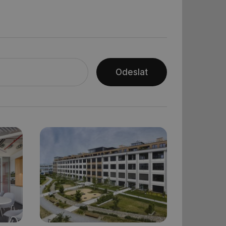
řazené soubory
Odeslat
 správa účtu. Webové
ní session uživatele
ar mohl sledovat
 relací. Neobsahuje
ní session uživatele