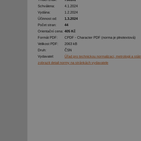
Schválena:
4.1.2024
Vydána:
1.2.2024
Účinnost od:
1.3.2024
Počet stran:
44
Orientační cena:
405 Kč
Formát PDF:
CPDF - Character PDF (norma je plnotextová)
Velikost PDF:
2063 kB
Druh:
ČSN
Vydavatel:
Úřad pro technickou normalizaci, metrologii a stát
zobrazit detail normy na stránkách vydavatele