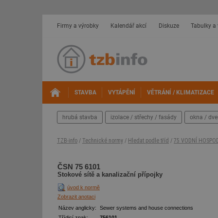
Firmy a výrobky
Kalendář akcí
Diskuze
Tabulky a
STAVBA
VYTÁPĚNÍ
VĚTRÁNÍ / KLIMATIZACE
hrubá stavba
izolace / střechy / fasády
okna / dve
TZB-info
/
Technické normy
/
Hledat podle tříd
/
75 VODNÍ HOSPO
ČSN 75 6101
Stokové sítě a kanalizační přípojky
úvod k normě
Zobrazit anotaci
Název anglicky:
Sewer systems and house connections
Třídicí znak:
756101