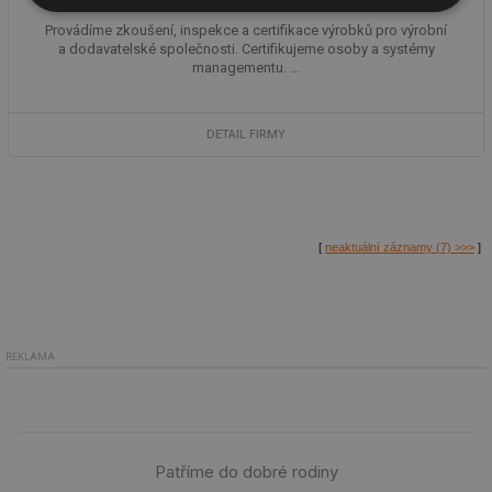
Nezbytně
Výkonové
Soubory
nutné
soubory
cílení
Provádíme zkoušení, inspekce a certifikace výrobků pro výrobní
soubory
a dodavatelské společnosti. Certifikujeme osoby a systémy
managementu. ...
Funkční soubory
Nezařazené
DETAIL FIRMY
soubory
[
neaktuální záznamy (7) >>>
]
Nezbytně nutné soubory
Výkonové soubory
Soubory cílení
Funkční soubory
REKLAMA
Nezařazené soubory
Nezbytně nutné soubory cookie umožňují základní
funkce webových stránek, jako je přihlášení
uživatele a správa účtu. Webové stránky nelze bez
nezbytně nutných souborů cookie správně používat.
Patříme do dobré rodiny