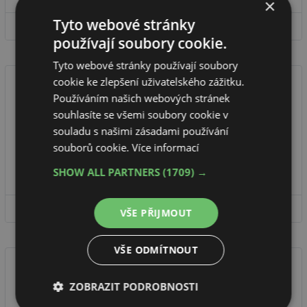
×
Tyto webové stránky
DETAIL FIRMY
používají soubory cookie.
Tyto webové stránky používají soubory
cookie ke zlepšení uživatelského zážitku.
Používáním našich webových stránek
souhlasíte se všemi soubory cookie v
Ochrana-dreva.cz
souladu s našimi zásadami používání
Zachráníme Vám vaše střechy a dřevostavby. Ušetříme statisíce za
souborů cookie.
Více informací
výměny dřevních hmot. Zlikvidujeme všechen dřevokazný hmyz,
dřevokazné ...
SHOW ALL PARTNERS
(1709) →
DETAIL FIRMY
VŠE PŘIJMOUT
VŠE ODMÍTNOUT
ZOBRAZIT PODROBNOSTI
Strojírenský zkušební ústav, s.p.