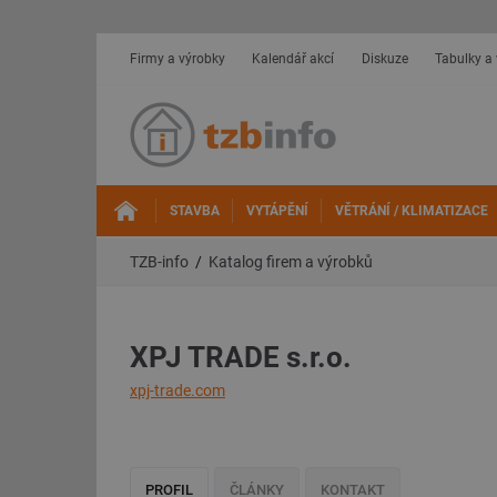
Firmy a výrobky
Kalendář akcí
Diskuze
Tabulky a
STAVBA
VYTÁPĚNÍ
VĚTRÁNÍ / KLIMATIZACE
TZB-info
Katalog firem a výrobků
XPJ TRADE s.r.o.
xpj-trade.com
PROFIL
ČLÁNKY
KONTAKT