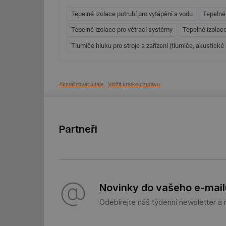
Tepelné izolace potrubí pro vytápění a vodu
Tepelné
Tepelné izolace pro větrací systémy
Tepelné izolace
id
Tlumiče hluku pro stroje a zařízení (tlumiče, akustické
id
_hjFirstSeen
Aktualizovat údaje
Vložit krátkou zprávu
id
Partneři
_hjIncludedInSessi
id
id
Novinky do vašeho e-mail
id
Odebírejte náš týdenní newsletter a
_hjIncludedInSessi