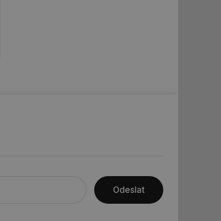
ledů Airtable, k
rakcí v těchto
ní session uživatele
ní session uživatele
ar mohl sledovat
 relací. Neobsahuje
ní session uživatele
 informoval Hotjar
o vzorkování dat
šeho webu
ní session uživatele
ní session uživatele
Odeslat
ní session uživatele
 informoval Hotjar
o vzorkování dat