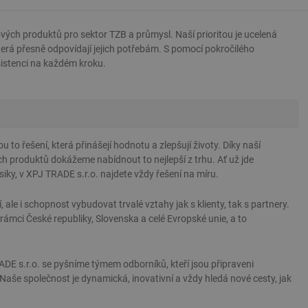
ých produktů pro sektor TZB a průmysl. Naší prioritou je ucelená
terá přesně odpovídají jejich potřebám. S pomocí pokročilého
istenci na každém kroku.
 to řešení, která přinášejí hodnotu a zlepšují životy. Díky naší
ch produktů dokážeme nabídnout to nejlepší z trhu. Ať už jde
siky, v XPJ TRADE s.r.o. najdete vždy řešení na míru.
 ale i schopnost vybudovat trvalé vztahy jak s klienty, tak s partnery.
ámci České republiky, Slovenska a celé Evropské unie, a to
ADE s.r.o. se pyšníme týmem odborníků, kteří jsou připraveni
aše společnost je dynamická, inovativní a vždy hledá nové cesty, jak