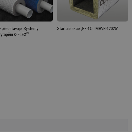
é soubory
Výkonové soubory
Soubory cílení
Funkční soubory
Neza
ry cookie umožňují základní funkce webových stránek, jako je přihlášení uživatele a
zbytně nutných souborů cookie správně používat.
 představuje: Systémy
Startuje akce „BER CLIMAVER 2025"
Provider
/
®
vytápění K-FLEX
Vyprší
Popis
Doména
.forum.tzb-
Zavřením
Slouží k přihlášení pomocí Google
info.cz
prohlížeče
.forum.tzb-
Zavřením
Slouží k přihlášení pomocí Google
info.cz
prohlížeče
konference.tzb-
1 rok
Tento soubor cookie se používá k vytváře
info.cz
InProgress
29 minut
Soubor cookie je nastaven tak, aby Hotj
Hotjar Ltd
59 sekund
začátek cesty uživatele pro celkový počet
.tzb-info.cz
žádné identifikovatelné informace.
vetrani.tzb-
10 let
Tento soubor cookie se používá k vytváře
info.cz
onSample
1 minuta
Tento soubor cookie je nastaven tak, aby
Hotjar Ltd
59 sekund
o tom, zda je tento návštěvník zahrnut d
elektro.tzb-
definovaného denním limitem relace va
info.cz
2 měsíce 4
Tento soubor cookie se používá ke sledo
Airtable