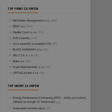
TOP FIRMY ZA SRPEN
MEA Water Management s.r.o.
(649)
BEST, a.s.
(483)
Pipelife Czech s.r.o.
(143)
Svět koupelny
(110)
Cech topenářů a instalatérů ČR
(97)
BLAZE HARMONY s.r.o.
(91)
WILO CS, s. r. o.
(87)
Brilon a.s.
(80)
Frank Bold Advokáti, s.r.o.
(74)
LIPOVICA trade s.r.o.
(69)
TOP OBORY ZA SRPEN
Energy Performance Contracting (EPC) - služby pro snížení
nákladů na energie vč. financování
(92)
Dodavatelé zemního plynu
(44)