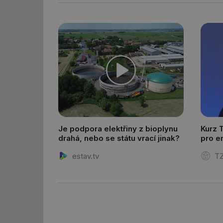
_dc_gtm_UA-590170
id
_hjIncludedInSessi
_hjIncludedInSessi
Je podpora elektřiny z bioplynu
Kurz 
drahá, nebo se státu vrací jinak?
pro e
__gfp_64b
a zdr
estav.tv
TZ
__cf_bm
sid