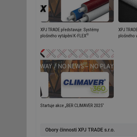
Nezbytně nutn
Nezbytně nutné soubo
stránky nelze bez ne
XPJ TRADE představuje: Systémy
XPJ TRADE
®
plošného vytápění K-FLEX
plošného 
Název
g_state
g_csrf_token
id
_hjAbsoluteSession
id
Startuje akce „BER CLIMAVER 2025"
_hjIncludedInSessi
Obory činnosti XPJ TRADE s.r.o.
mv