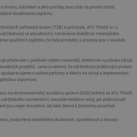
e s firmou, kde klient a jeho potřeby jsou vždy na prvním místě.
polečně dosáhneme úspěchu.
chnických zařízeních budov (TZB) a průmyslu, XPJ TRADE s.r.o.
 udržitelnosti ve stavebnictví. Uznáváme důležitost minimálního
máme opatření k zajištění, že naše produkty a procesy jsou v souladu
vuje především v pečlivém výběru materiálů, efektivním využívání zdrojů
stavebních projektů. Jsme si vědomi, že udržitelnost je klíčovým prvkem
 spolupracujeme s našimi partnery a klienty na vývoji a implementaci
ergetickou úspornost.
zu na environmentální, sociální a správní (ESG) kritéria se XPJ TRADE
 udržitelného stavebnictví, neustále hledáme cesty, jak překračovat
ré jsou nejen inovativní, ale také šetrné k životnímu prostředí.
enci, podpořená desetiletími zkušeností, spolehlivostí a inovací.