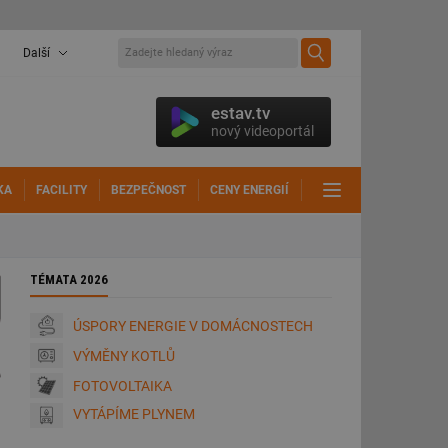
Další
estav.tv
nový videoportál
KA
FACILITY
BEZPEČNOST
CENY ENERGIÍ
DALŠÍ
TÉMATA 2026
ÚSPORY ENERGIE V DOMÁCNOSTECH
VÝMĚNY KOTLŮ
FOTOVOLTAIKA
VYTÁPÍME PLYNEM