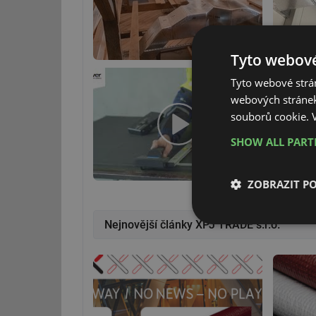
Tyto webové
Tyto webové strán
webových stránek
souborů cookie.
SHOW ALL PAR
ZOBRAZIT P
Nejnovější články XPJ TRADE s.r.o.
Nezbytně nutn
soubory