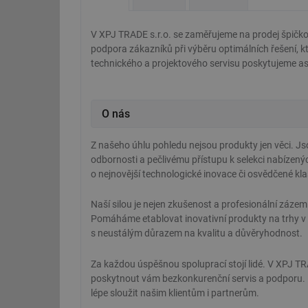
V XPJ TRADE s.r.o. se zaměřujeme na prodej špičkov
podpora zákazníků při výběru optimálních řešení, k
technického a projektového servisu poskytujeme as
O nás
Z našeho úhlu pohledu nejsou produkty jen věci. Jsou
odbornosti a pečlivému přístupu k selekci nabízený
o nejnovější technologické inovace či osvědčené kla
Naší silou je nejen zkušenost a profesionální zázemí,
Pomáháme etablovat inovativní produkty na trhy v r
s neustálým důrazem na kvalitu a důvěryhodnost.
Za každou úspěšnou spoluprací stojí lidé. V XPJ TR
poskytnout vám bezkonkurenční servis a podporu. N
lépe sloužit našim klientům i partnerům.