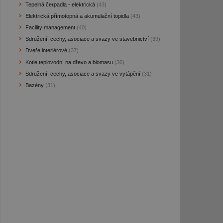
Tepelná čerpadla - elektrická
(43)
Elektrická přímotopná a akumulační topidla
(43)
Facility management
(40)
Sdružení, cechy, asociace a svazy ve stavebnictví
(39)
Dveře interiérové
(37)
Kotle teplovodní na dřevo a biomasu
(36)
Sdružení, cechy, asociace a svazy ve vytápění
(31)
Bazény
(31)