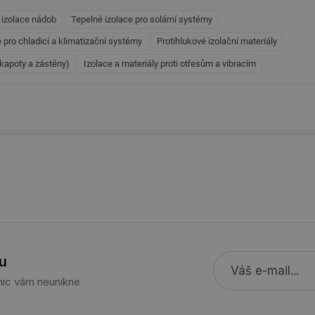
týdny
interakcí a výkonu v rámci vložených poh
.tzb-info.cz
usnadnění uživatelských preferencí a inte
 izolace nádob
Tepelné izolace pro solární systémy
názorech.
 pro chladicí a klimatizační systémy
Protihlukové izolační materiály
vytapeni.tzb-
10 let
Tento soubor cookie se používá k vytváře
info.cz
 kapoty a zástěny)
Izolace a materiály proti otřesům a vibracím
stavba.tzb-
10 let
Tento soubor cookie se používá k vytváře
info.cz
29 minut
Soubor cookie je nastaven tak, aby Hotj
Hotjar Ltd
59 sekund
začátek cesty uživatele pro celkový počet
.tzb-info.cz
žádné identifikovatelné informace.
forum.tzb-
1 rok
Tento soubor cookie se používá k vytváře
info.cz
onSample
1 minuta
Tento soubor cookie je nastaven tak, aby
Hotjar Ltd
59 sekund
o tom, zda je tento návštěvník zahrnut d
vetrani.tzb-
definovaného denním limitem relace va
info.cz
voda.tzb-
10 let
Tento soubor cookie se používá k vytváře
info.cz
kalkulator.tzb-
1 rok
Tento soubor cookie se používá k vytváře
u
info.cz
oze.tzb-info.cz
10 let
Tento soubor cookie se používá k vytváře
 nic vám neunikne
onSample
1 minuta
Tento soubor cookie je nastaven tak, aby
Hotjar Ltd
59 sekund
o tom, zda je tento návštěvník zahrnut d
oze.tzb-info.cz