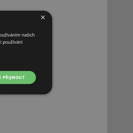
×
Používáním našich
i používání
E PŘIJMOUT
Nezařazené
soubory