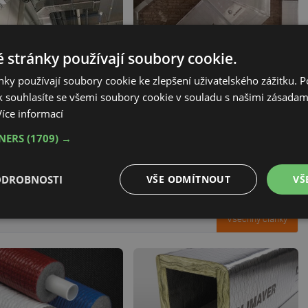
 stránky používají soubory cookie.
ky používají soubory cookie ke zlepšení uživatelského zážitku. 
 souhlasíte se všemi soubory cookie v souladu s našimi zásadam
Více informací
TNERS
(1709) →
ODROBNOSTI
VŠE ODMÍTNOUT
VŠ
Všechny články
é
Výkonové
Soubory cílení
Funkční soubory
soubory