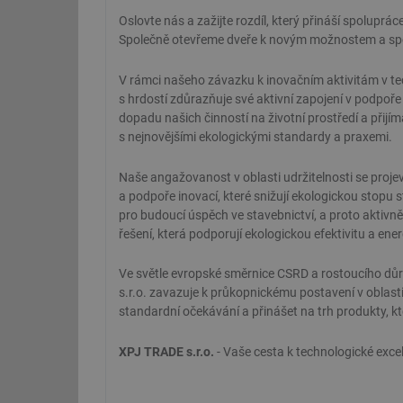
Oslovte nás a zažijte rozdíl, který přináší spoluprác
Společně otevřeme dveře k novým možnostem a s
V rámci našeho závazku k inovačním aktivitám v te
s hrdostí zdůrazňuje své aktivní zapojení v podpoře
dopadu našich činností na životní prostředí a přijí
s nejnovějšími ekologickými standardy a praxemi.
Naše angažovanost v oblasti udržitelnosti se proje
a podpoře inovací, které snižují ekologickou stopu 
pro budoucí úspěch ve stavebnictví, a proto aktivně
řešení, která podporují ekologickou efektivitu a en
Ve světle evropské směrnice CSRD a rostoucího důra
s.r.o. zavazuje k průkopnickému postavení v oblasti
standardní očekávání a přinášet na trh produkty, kte
XPJ TRADE s.r.o.
- Vaše cesta k technologické excel