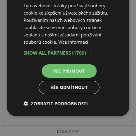
Tyto webové stránky používají soubory
cookie ke zlepšení uživatelského zážitku.
Fakulta stavební ČVUT v Praze
Používáním našich webových stránek
Fakulta stavební je jednou z 8 fakult Českého vysokého učení
souhlasíte se všemi soubory cookie v
technického v Praze, je historicky nejstarší a patří k největším
fakultám ...
souladu s našimi zásadami používání
souborů cookie.
Více informací
DETAIL FIRMY
SHOW ALL PARTNERS
(1709) →
VŠE PŘIJMOUT
VŠE ODMÍTNOUT
Vysoké učení technické v Brně Fakulta stavební
Jedním z 24 ústavů na Fakultě stavební v Brně je Ústav technických
ZOBRAZIT PODROBNOSTI
zařízení budov, který je odborně zaměřen na obory Technika
prostředí ...
Nezbytně
Výkonové
Soubory
nutné
soubory
cílení
soubory
DETAIL FIRMY