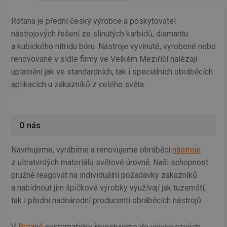
Rotana je přední český výrobce a poskytovatel
nástrojových řešení ze slinutých karbidů, diamantu
a kubického nitridu bóru. Nástroje vyvinuté, vyrobené nebo
renovované v sídle firmy ve Velkém Meziříčí nalézají
uplatnění jak ve standardních, tak i speciálních obráběcích
aplikacích u zákazníků z celého světa.
O nás
Navrhujeme, vyrábíme a renovujeme obráběcí
nástroje
z ultratvrdých materiálů světové úrovně. Naši schopnost
pružně reagovat na individuální požadavky zákazníků
a nabídnout jim špičkové výrobky využívají jak tuzemští,
tak i přední nadnárodní producenti obráběcích nástrojů.
V
Rotaně
systematicky investujeme do vývoje nových