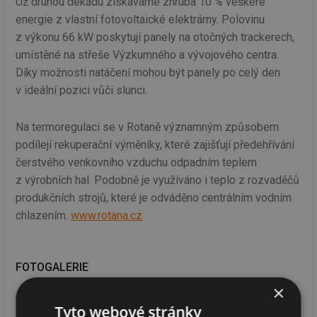
Už druhou dekádu získáváme zhruba 10 % veškeré
energie z vlastní fotovoltaické elektrárny. Polovinu
z výkonu 66 kW poskytují panely na otočných trackerech,
umístěné na střeše Výzkumného a vývojového centra.
Díky možnosti natáčení mohou být panely po celý den
v ideální pozici vůči slunci.
Na termoregulaci se v Rotaně významným způsobem
podílejí rekuperační výměníky, které zajišťují předehřívání
čerstvého venkovního vzduchu odpadním teplem
z výrobních hal. Podobně je využíváno i teplo z rozvaděčů
produkčních strojů, které je odváděno centrálním vodním
chlazením.
www.rotana.cz
FOTOGALERIE
×
Tyto webové stránky