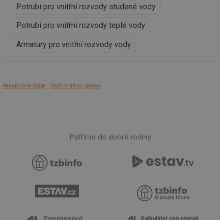
žá
Potrubí pro vnitřní rozvody studené vody
id
in
Potrubí pro vnitřní rozvody teplé vody
id
forum.tzb-
1 rok
Te
info.cz
co
Armatury pro vnitřní rozvody vody
po
vy
se
_hjIncludedInSessionSample
1 minuta
Te
Hotjar Ltd
59 sekund
co
vetrani.tzb-
Aktualizovat údaje
Vložit krátkou zprávu
na
info.cz
ab
Ho
zd
ná
za
vz
de
Patříme do dobré rodiny
de
re
we
id
voda.tzb-
10 let
Te
info.cz
co
po
vy
se
id
kalkulator.tzb-
1 rok
Te
info.cz
co