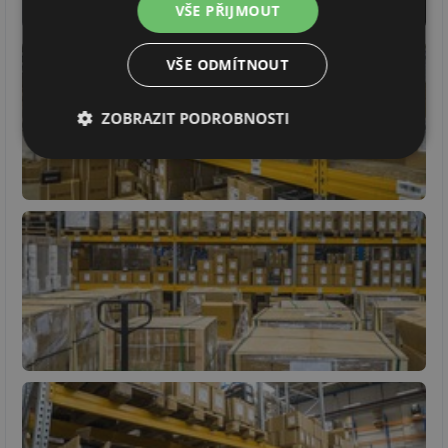
VŠE PŘIJMOUT
VŠE ODMÍTNOUT
ZOBRAZIT PODROBNOSTI
Nezbytně
Výkonové
Soubory
nutné
soubory
cílení
soubory
Funkční soubory
Nezařazené
soubory
Nezbytně nutné soubory
Výkonové soubory