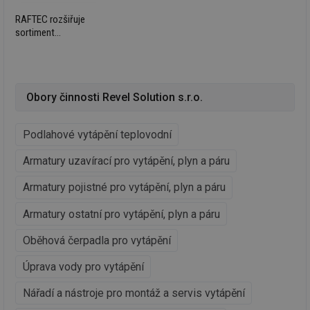
už
int
RAFTEC rozšiřuje
vý
sortiment
vl
po
instalačních armatur
Air
pro podlahové
us
vytápění
už
pr
int
Obory činnosti Revel Solution s.r.o.
tě
id
vytapeni.tzb-
10 let
Te
info.cz
co
Podlahové vytápění teplovodní
po
vy
se
Armatury uzavírací pro vytápění, plyn a páru
id
stavba.tzb-
10 let
Te
Armatury pojistné pro vytápění, plyn a páru
info.cz
co
po
vy
Armatury ostatní pro vytápění, plyn a páru
se
_hjFirstSeen
29 minut
So
Oběhová čerpadla pro vytápění
Hotjar Ltd
59 sekund
na
.tzb-info.cz
ab
Úprava vody pro vytápění
sl
ce
pr
Nářadí a nástroje pro montáž a servis vytápění
poč
Ne