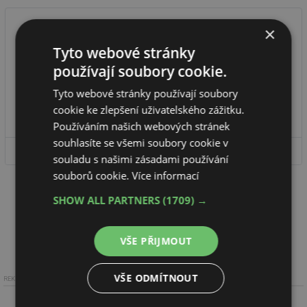
×
Tyto webové stránky
Český plynárenský svaz
používají soubory cookie.
Český plynárenský svaz (ČPS) je nezávislé sdružení firem a odborníků
Tyto webové stránky používají soubory
působících v plynárenství a souvisejících oborech.
cookie ke zlepšení uživatelského zážitku.
Používáním našich webových stránek
souhlasíte se všemi soubory cookie v
DETAIL FIRMY
souladu s našimi zásadami používání
souborů cookie.
Více informací
SHOW ALL PARTNERS
(1709) →
VŠE PŘIJMOUT
VŠE ODMÍTNOUT
REKLAMA