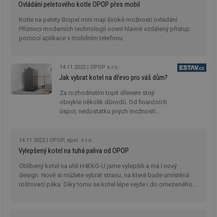
Ovládání peletového kotle OPOP přes mobil
ab
Ho
zd
Kotle na pelety Biopel mini mají široké možnosti ovládání.
ná
Příznivci moderních technologií ocení hlavně vzdálený přístup
za
pomocí aplikace v mobilním telefonu.
vz
de
de
re
we
14.11.2022
OPOP s.r.o.
Jak vybrat kotel na dřevo pro váš dům?
_hjIncludedInSessionSample
1 minuta
Te
Hotjar Ltd
59 sekund
co
voda.tzb-
Za rozhodnutím topit dřevem stojí
na
info.cz
ab
obvykle několik důvodů. Od finančních
Ho
úspor, nedostatku jiných možností
zd
vytápění až po využití dostupného paliva.
ná
za
Při instalaci moderního kotle je topení
vz
dřevem výrazně snadnější než dřív.
14.11.2022
OPOP, spol. s r.o.
de
de
Vylepšený kotel na tuhá paliva od OPOP
re
we
Oblíbený kotel na uhlí H4EKO-U jsme vylepšili a má i nový
design. Nově si můžete vybrat stranu, na které bude umístěná
__gfp_64b
1 rok
Je
Gemius
so
.tzb-info.cz
roštovací páka. Díky tomu se kotel lépe vejde i do omezeného
kt
prostoru.
spr
da
co
ná