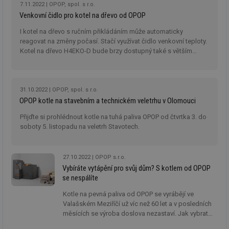
7.11.2022
OPOP, spol. s r.o.
we
Venkovní čidlo pro kotel na dřevo od OPOP
__cf_bm
29 minut
Te
Cloudflare Inc.
59 sekund
co
.vimeo.com
I kotel na dřevo s ručním přikládáním může automaticky
po
reagovat na změny počasí. Stačí využívat čidlo venkovní teploty.
ro
li
Kotel na dřevo H4EKO-D bude brzy dostupný také s větším
To
výkonem až 55 kW.
př
by
po
zp
31.10.2022
OPOP, spol. s r.o.
po
OPOP kotle na stavebním a technickém veletrhu v Olomouci
we
st
Přijďte si prohlédnout kotle na tuhá paliva OPOP od čtvrtka 3. do
sid
forum.tzb-
1 rok
To
soboty 5. listopadu na veletrh Stavotech.
info.cz
bě
so
al
na
27.10.2022
OPOP s.r.o.
so
re
Vybíráte vytápění pro svůj dům? S kotlem od OPOP
pr
se nespálíte
po
sp
rel
Kotle na pevná paliva od OPOP se vyrábějí ve
Valašském Meziříčí už víc než 60 let a v posledních
_hjIncludedInSessionSample
1 minuta
Te
Hotjar Ltd
měsících se výroba doslova nezastaví. Jak vybrat
59 sekund
co
energetika.tzb-
na
kotel do novostavby? Jaké palivo zvolit a kdy
info.cz