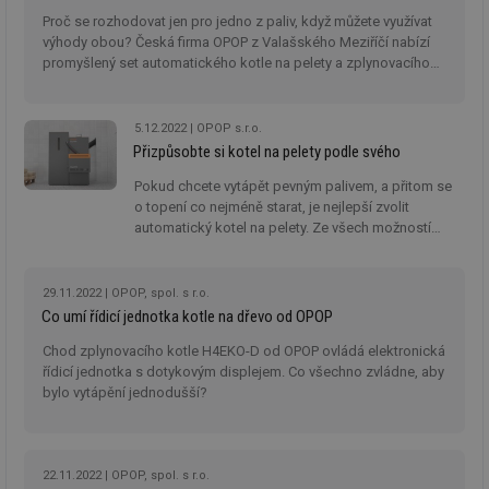
př
Proč se rozhodovat jen pro jedno z paliv, když můžete využívat
w
po
výhody obou? Česká firma OPOP z Valašského Meziříčí nabízí
Sp
promyšlený set automatického kotle na pelety a zplynovacího
Go
kotle na dřevo.
da
kó
Po
5.12.2022
OPOP s.r.o.
lz
za
Přizpůsobte si kotel na pelety podle svého
nu
be
Pokud chcete vytápět pevným palivem, a přitom se
sk
o topení co nejméně starat, je nejlepší zvolit
fu
sp
automatický kotel na pelety. Ze všech možností
ná
nabízí nejvyšší komfort, protože většinu práce udělá
je
za vás. Pro snadnou údržbu můžete použít užitečné
kte
id
příslušenství. Kotel se navíc vejde i do velmi malých
29.11.2022
OPOP, spol. s r.o.
př
prostor.
Co umí řídicí jednotka kotle na dřevo od OPOP
úč
An
Chod zplynovacího kotle H4EKO-D od OPOP ovládá elektronická
id
energetika.tzb-
10 let
Te
řídicí jednotka s dotykovým displejem. Co všechno zvládne, aby
info.cz
co
bylo vytápění jednodušší?
po
vy
se
_hjIncludedInSessionSample
1 minuta
Te
Hotjar Ltd
59 sekund
co
kalkulator.tzb-
22.11.2022
OPOP, spol. s r.o.
na
info.cz