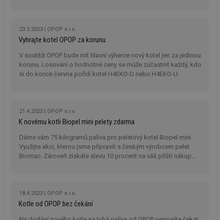
ab
H4EKO-D nebo H4EKO-U.
sl
ce
pr
poč
23.5.2023
OPOP s.r.o.
Ne
Vyhrajte kotel OPOP za korunu
žá
id
V soutěži OPOP bude mít hlavní výherce nový kotel jen za jedinou
in
korunu. Losování o hodnotné ceny se může zúčastnit každý, kdo
id
forum.tzb-
1 rok
Te
si do konce června pořídí kotel H4EKO-D nebo H4EKO-U.
info.cz
co
po
vy
se
21.4.2023
OPOP s.r.o.
_hjIncludedInSessionSample
1 minuta
Te
Hotjar Ltd
59 sekund
co
vetrani.tzb-
K novému kotli Biopel mini pelety zdarma
na
info.cz
ab
Dáme vám 75 kilogramů paliva pro peletový kotel Biopel mini.
Ho
zd
Využijte akci, kterou jsme připravili s českým výrobcem pelet
ná
Biomac. Zároveň získáte slevu 10 procent na váš příští nákup
za
pelet.
vz
de
de
re
18.4.2023
OPOP s.r.o.
we
Kotle od OPOP bez čekání
id
voda.tzb-
10 let
Te
info.cz
co
Na dodání nového kotle na tuhá paliva od OPOP nemusíte čekat.