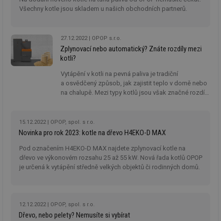
po
Všechny kotle jsou skladem u našich obchodních partnerů.
vy
se
id
kalkulator.tzb-
1 rok
Te
info.cz
co
27.12.2022
OPOP s.r.o.
po
Zplynovací nebo automatický? Znáte rozdíly mezi
vy
kotli?
se
id
oze.tzb-info.cz
10 let
Te
Vytápění v kotli na pevná paliva je tradiční
co
a osvědčený způsob, jak zajistit teplo v domě nebo
po
na chalupě. Mezi typy kotlů jsou však značné rozdíly,
vy
se
stejně jako mezi jednotlivými palivy. I díky tomu si
každý může vybrat, co mu vyhovuje.
_hjIncludedInSessionSample
1 minuta
Te
Hotjar Ltd
59 sekund
co
oze.tzb-info.cz
15.12.2022
OPOP, spol. s r.o.
na
Novinka pro rok 2023: kotle na dřevo H4EKO-D MAX
ab
Ho
Pod označením H4EKO-D MAX najdete zplynovací kotle na
zd
ná
dřevo ve výkonovém rozsahu 25 až 55 kW. Nová řada kotlů OPOP
za
je určená k vytápění středně velkých objektů či rodinných domů.
vz
de
de
re
we
12.12.2022
OPOP, spol. s r.o.
_dc_gtm_UA-5901706-1
.tzb-info.cz
58 sekund
Te
Dřevo, nebo pelety? Nemusíte si vybírat
co