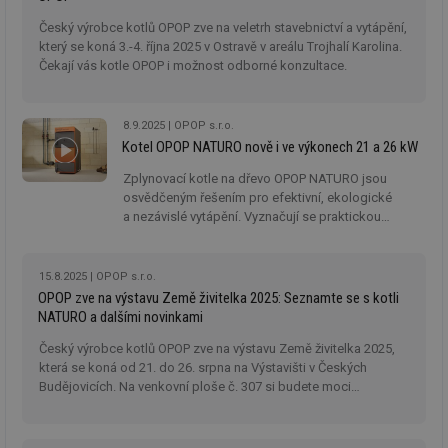
Český výrobce kotlů OPOP zve na veletrh stavebnictví a vytápění,
který se koná 3.-4. října 2025 v Ostravě v areálu Trojhalí Karolina.
Čekají vás kotle OPOP i možnost odborné konzultace.
8.9.2025
OPOP s.r.o.
Kotel OPOP NATURO nově i ve výkonech 21 a 26 kW
Zplynovací kotle na dřevo OPOP NATURO jsou
osvědčeným řešením pro efektivní, ekologické
a nezávislé vytápění. Vyznačují se praktickou
obsluhou i provozem bez elektřiny. Nyní český
výrobce přichází s rozšířením nabídky o dva nové
modely s vyšším výkonem.
15.8.2025
OPOP s.r.o.
OPOP zve na výstavu Země živitelka 2025: Seznamte se s kotli
NATURO a dalšími novinkami
Český výrobce kotlů OPOP zve na výstavu Země živitelka 2025,
která se koná od 21. do 26. srpna na Výstavišti v Českých
Budějovicích. Na venkovní ploše č. 307 si budete moci
prohlédnout i kotle NATURO.