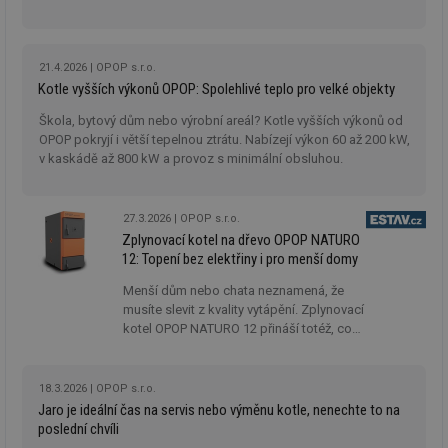
21.4.2026
OPOP s.r.o.
Kotle vyšších výkonů OPOP: Spolehlivé teplo pro velké objekty
Škola, bytový dům nebo výrobní areál? Kotle vyšších výkonů od
OPOP pokryjí i větší tepelnou ztrátu. Nabízejí výkon 60 až 200 kW,
v kaskádě až 800 kW a provoz s minimální obsluhou.
27.3.2026
OPOP s.r.o.
Zplynovací kotel na dřevo OPOP NATURO
12: Topení bez elektřiny i pro menší domy
Menší dům nebo chata neznamená, že
musíte slevit z kvality vytápění. Zplynovací
kotel OPOP NATURO 12 přináší totéž, co
jeho silnější sourozenci z řady NATURO:
spolehlivý provoz bez elektřiny,
jednoduchou obsluhu a účinné spalování
18.3.2026
OPOP s.r.o.
dřeva.
Jaro je ideální čas na servis nebo výměnu kotle, nenechte to na
poslední chvíli