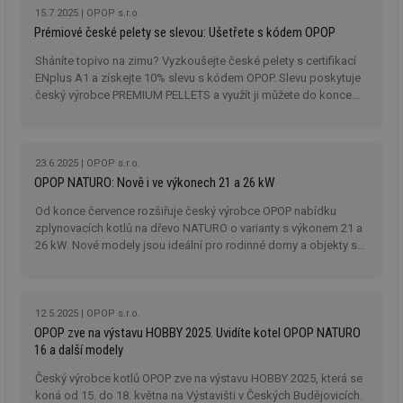
15.7.2025
OPOP s.r.o.
Prémiové české pelety se slevou: Ušetřete s kódem OPOP
Sháníte topivo na zimu? Vyzkoušejte české pelety s certifikací
ENplus A1 a získejte 10% slevu s kódem OPOP. Slevu poskytuje
český výrobce PREMIUM PELLETS a využít ji můžete do konce
roku 2025.
23.6.2025
OPOP s.r.o.
OPOP NATURO: Nově i ve výkonech 21 a 26 kW
Od konce července rozšiřuje český výrobce OPOP nabídku
zplynovacích kotlů na dřevo NATURO o varianty s výkonem 21 a
26 kW. Nové modely jsou ideální pro rodinné domy a objekty s
vyšší tepelnou ztrátou.
12.5.2025
OPOP s.r.o.
OPOP zve na výstavu HOBBY 2025. Uvidíte kotel OPOP NATURO
16 a další modely
Český výrobce kotlů OPOP zve na výstavu HOBBY 2025, která se
koná od 15. do 18. května na Výstavišti v Českých Budějovicích.