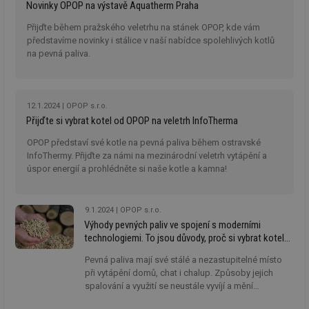
Novinky OPOP na výstavě Aquatherm Praha
Přijďte během pražského veletrhu na stánek OPOP, kde vám
představíme novinky i stálice v naší nabídce spolehlivých kotlů
na pevná paliva.
12.1.2024
OPOP s.r.o.
Přijďte si vybrat kotel od OPOP na veletrh InfoTherma
OPOP představí své kotle na pevná paliva během ostravské
InfoThermy. Přijďte za námi na mezinárodní veletrh vytápění a
úspor energií a prohlédněte si naše kotle a kamna!
9.1.2024
OPOP s.r.o.
Výhody pevných paliv ve spojení s moderními
technologiemi. To jsou důvody, proč si vybrat kotel
od OPOP
Pevná paliva mají své stálé a nezastupitelné místo
při vytápění domů, chat i chalup. Způsoby jejich
spalování a využití se neustále vyvíjí a mění
k lepšímu. Přečtěte si, jaké užitečné a praktické