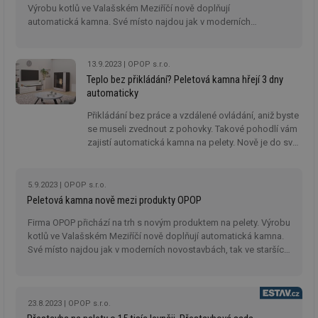
Výrobu kotlů ve Valašském Meziříčí nově doplňují
automatická kamna. Své místo najdou jak v moderních
novostavbách, tak ve starších domech.
Nezbytně nutné soubory
Výkonové soubory
Soubory cílení
Funkční soubory
13.9.2023
OPOP s.r.o.
Teplo bez přikládání? Peletová kamna hřejí 3 dny
Nezařazené soubory
automaticky
Nezbytně nutné soubory cookie umožňují základní
Přikládání bez práce a vzdálené ovládání, aniž byste
funkce webových stránek, jako je přihlášení
se museli zvednout z pohovky. Takové pohodlí vám
uživatele a správa účtu. Webové stránky nelze bez
nezbytně nutných souborů cookie správně používat.
zajistí automatická kamna na pelety. Nově je do své
produktové nabídky zařadila česká firma OPOP,
Provider
/
Název
Vyprší
Po
osvědčený výrobce kotlů na pevná paliva.
Doména
5.9.2023
OPOP s.r.o.
g_state
.forum.tzb-
Zavřením
Sl
Peletová kamna nově mezi produkty OPOP
info.cz
prohlížeče
př
po
Firma OPOP přichází na trh s novým produktem na pelety. Výrobu
g_csrf_token
.forum.tzb-
Zavřením
Sl
kotlů ve Valašském Meziříčí nově doplňují automatická kamna.
info.cz
prohlížeče
př
Své místo najdou jak v moderních novostavbách, tak ve starších
po
domech.
id
konference.tzb-
1 rok
Te
info.cz
co
po
23.8.2023
OPOP s.r.o.
vy
se