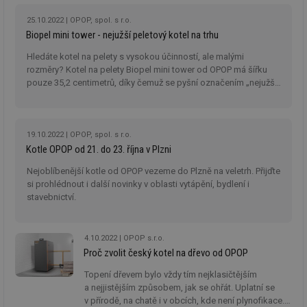
ab
můžete mít objednaný kotel doma? Zeptali jsme
Ho
Ing. Romana Boczka, který má v OPOP na starost
zd
25.10.2022
OPOP, spol. s r.o.
ná
obchod a servisní síť.
Biopel mini tower - nejužší peletový kotel na trhu
za
vz
Hledáte kotel na pelety s vysokou účinností, ale malými
de
de
rozměry? Kotel na pelety Biopel mini tower od OPOP má šířku
re
pouze 35,2 centimetrů, díky čemuž se pyšní označením „nejužší
we
na trhu“.
_hjIncludedInSessionSample
1 minuta
Te
Hotjar Ltd
59 sekund
co
stavba.tzb-
na
info.cz
19.10.2022
OPOP, spol. s r.o.
ab
Ho
Kotle OPOP od 21. do 23. října v Plzni
zd
ná
Nejoblíbenější kotle od OPOP vezeme do Plzně na veletrh. Přijďte
za
si prohlédnout i další novinky v oblasti vytápění, bydlení i
vz
de
stavebnictví.
de
re
we
4.10.2022
OPOP s.r.o.
id
www.tzb-
10 let
Te
Proč zvolit český kotel na dřevo od OPOP
info.cz
co
po
vy
Topení dřevem bylo vždy tím nejklasičtějším
se
a nejjistějším způsobem, jak se ohřát. Uplatní se
v přírodě, na chatě i v obcích, kde není plynofikace.
id
m.tzb-info.cz
10 let
Te