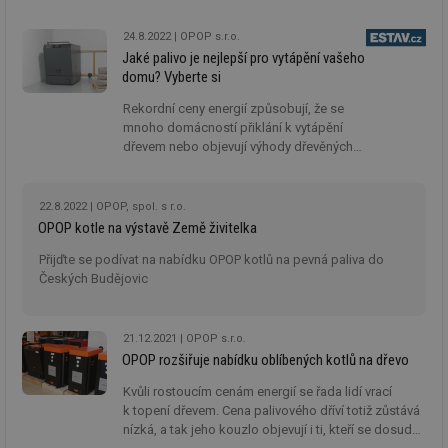
za
kdo preferují dlouhodobě výhodné a ekologické
vz
palivo.
de
24.8.2022
OPOP s.r.o.
de
Jaké palivo je nejlepší pro vytápění vašeho
re
domu? Vyberte si
we
_hjIncludedInSessionSample
1 minuta
Te
Hotjar Ltd
Rekordní ceny energií způsobují, že se
59 sekund
co
vytapeni.tzb-
mnoho domácností přiklání k vytápění
na
info.cz
dřevem nebo objevují výhody dřevěných
ab
Ho
pelet. Kromě kotlů s automatickým nebo
zd
manuálním doplňováním paliva nabízejí
ná
výrobci také kombinované řešení.
za
22.8.2022
OPOP, spol. s r.o.
vz
OPOP kotle na výstavě Země živitelka
de
de
Přijďte se podívat na nabídku OPOP kotlů na pevná paliva do
re
we
Českých Budějovic
CookieScriptConsent
1 rok
Te
CookieScript
co
.tzb-info.cz
sl
21.12.2021
OPOP s.r.o.
Sc
OPOP rozšiřuje nabídku oblíbených kotlů na dřevo
za
př
so
Kvůli rostoucím cenám energií se řada lidí vrací
so
k topení dřevem. Cena palivového dříví totiž zůstává
ná
nízká, a tak jeho kouzlo objevují i ti, kteří se dosud
nu
ba