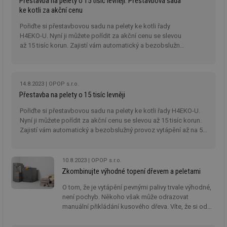
Přestavba na pelety o 15 tisíc levněji. Přestavbová sada
ke kotli za akční cenu
_hjAbsoluteSessionInProgress
29 minut
So
Hotjar Ltd
59 sekund
na
.tzb-info.cz
Pořiďte si přestavbovou sadu na pelety ke kotli řady
ab
sl
H4EKO-U. Nyní ji můžete pořídit za akční cenu se slevou
ce
až 15 tisíc korun. Zajistí vám automatický a bezobslužný
pr
poč
provoz vytápění až na 5 dní.
Ne
žá
id
in
14.8.2023
OPOP s.r.o.
Přestavba na pelety o 15 tisíc levněji
id
vetrani.tzb-
10 let
Te
info.cz
co
Pořiďte si přestavbovou sadu na pelety ke kotli řady H4EKO-U.
po
vy
Nyní ji můžete pořídit za akční cenu se slevou až 15 tisíc korun.
se
Zajistí vám automatický a bezobslužný provoz vytápění až na 5
dní.
_hjIncludedInSessionSample
1 minuta
Te
Hotjar Ltd
59 sekund
co
elektro.tzb-
na
info.cz
10.8.2023
OPOP s.r.o.
ab
Ho
Zkombinujte výhodné topení dřevem a peletami
zd
ná
O tom, že je vytápění pevnými palivy trvale výhodné,
za
není pochyb. Někoho však může odrazovat
vz
de
manuální přikládání kusového dřeva. Víte, že si od
de
přikládání můžete na čas úplně odpočinout
re
a spolehnout se na automatický provoz? Takové
we