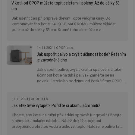
vybrat nebo jak snadno nastavit výkon
V kotli od OPOP můžete topit peletami i poleny. Až do délky 53
kamen.
cm
Jak ušetřit čas při přípravě dřeva? Topte velkými kusy. Do
kombinovaného kotle H4EKO-D MAX KOMBI můžete vkládat
polena až do délky 53 cm. Kromě toho ale můžete v
automatickém režimu topit i peletami.
14.11.2024
OPOP s.r.o.
Jak uspořit palivo a zvýšit účinnost kotle? Řešením
je zavodněné dno
Jak uspořit palivo, zvýšit kvalitu spalování a také
účinnost kotle na tuhá paliva? Zaměřte se na
novinku letošního podzimu od české firmy OPOP –
inovované kotle z řady H4 EKO-D nebo H4 EKO-D S
se zavodněným dnem.
14.11.2024
OPOP s.r.o.
Jak efektivně vytápět? Pořiďte si akumulační nádrž
Chcete, aby kotel na ruční přikládání správně fungoval? Připojte
k němu akumulační nádobu. Nádrž dokáže pojmout
přebytečnou ohřátou vodu a uchovat teplo. Naložené palivo tak
využijete na maximum.