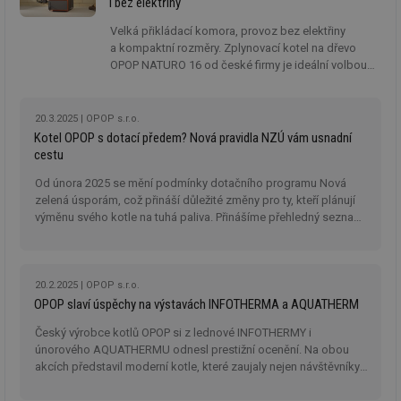
i bez elektřiny
Velká přikládací komora, provoz bez elektřiny
a kompaktní rozměry. Zplynovací kotel na dřevo
OPOP NATURO 16 od české firmy je ideální volbou
pro efektivní a nezávislé vytápění. Seznamte se
s jeho hlavními přednostmi.
20.3.2025
OPOP s.r.o.
Kotel OPOP s dotací předem? Nová pravidla NZÚ vám usnadní
cestu
Od února 2025 se mění podmínky dotačního programu Nová
zelená úsporám, což přináší důležité změny pro ty, kteří plánují
výměnu svého kotle na tuhá paliva. Přinášíme přehledný seznam
nových pravidel!
20.2.2025
OPOP s.r.o.
OPOP slaví úspěchy na výstavách INFOTHERMA a AQUATHERM
Český výrobce kotlů OPOP si z lednové INFOTHERMY i
únorového AQUATHERMU odnesl prestižní ocenění. Na obou
akcích představil moderní kotle, které zaujaly nejen návštěvníky,
ale i odbornou veřejnost.