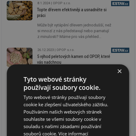
prvky nabízí moderní kotle na tuhá paliva značky
8.1.2024
OPOP s.r.o.
OPOP.
Topte dřevem efektivněji a usnadněte si
práci
Může být vytápění dřevem jednodušší, než
si mnozí z nás představují nebo pamatují
z minulosti? Máme pro vás přehled
užitečných funkcí a konstrukčních prvků,
které nabízí moderní zplynovací kotle.
26.12.2023
OPOP s.r.o.
Český výrobce OPOP z Valašského
5 výhod peletových kamen od OPOP, které
Meziříčí má s výrobou desítky let
vás nadchnou
zkušeností a své produkty stále zlepšuje.
×
Pokud máte tu možnost, určitě se vyplatí
Tyto webové stránky
pořídit si do domu doplňkový zdroj
vytápění. Lidé často volí krbovou vložku
používají soubory cookie.
nebo kamna na dřevo. Na vzestupu jsou
ale i automatická kamna na pelety. Čím se
Tyto webové stránky používají soubory
vytápění peletami liší a pro koho budou
28.11.2023
OPOP s.r.o.
cookie ke zlepšení uživatelského zážitku.
jasnou volbou?
Nové hydraulické sety pro kotle na dřevo od OPOP
Používáním našich webových stránek
Jak přispět k zajištění správného fungování kotle a celého
souhlasíte se všemi soubory cookie v
topného systému v domě? Firma OPOP připravila pro své kotle
souladu s našimi zásadami používání
H4EKO-D a H4EKO-D MAX nové hydraulické sety.
souborů cookie.
Více informací