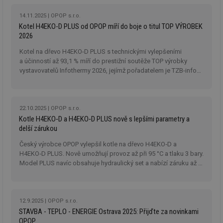
14.11.2025
OPOP s.r.o.
Kotel H4EKO-D PLUS od OPOP míří do boje o titul TOP VÝROBEK
2026
Kotel na dřevo H4EKO-D PLUS s technickými vylepšeními
a účinností až 93,1 % míří do prestižní soutěže TOP výrobky
vystavovatelů Infothermy 2026, jejímž pořadatelem je TZB-info
a agentura Inforpres.
22.10.2025
OPOP s.r.o.
Kotle H4EKO‑D a H4EKO‑D PLUS nově s lepšími parametry a
delší zárukou
Český výrobce OPOP vylepšil kotle na dřevo H4EKO‑D a
H4EKO‑D PLUS. Nově umožňují provoz až při 95 °C a tlaku 3 bary.
Model PLUS navíc obsahuje hydraulický set a nabízí záruku až 8
let.
12.9.2025
OPOP s.r.o.
STAVBA - TEPLO - ENERGIE Ostrava 2025: Přijďte za novinkami
OPOP