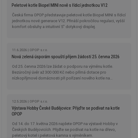
Peletové kotle Biopel MINI nově s řídicí jednotkou V12
Česká firma OPOP představuje peletové kotle Biopel MINI s řídicí
jednotkou nové generace V12. Přináší pokročilou regulaci, vyšší
komfort obsluhy a intuitivní 5" dotykový displej.
11.6.2026
OPOP s.r.o.
Nová zelená úsporám spouští příjem žádostí 25. června 2026
Od 25. června 2026 lze žádat o podporu na výměnu kotle.
Bezúročný úvěr až 300 000 Kč nebo přímá dotace pro
nízkopříjmové domácnosti při pořízení nového kotle na
biomasu v nové etapě NZÚ.
12.5.2026
OPOP s.r.o.
Výstava Hobby České Budějovice: Přijďte se podívat na kotle
OPOP
Od 14. do 17. května 2026 najdete OPOP na výstavě Hobby v
Českých Budějovicích. Přijďte se podívat na kotle na dřevo,
peletový kotel i peletová kamna s výměníkem.