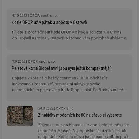
co
V posledních měsících na vytápění dřevem spoléhá
po
i mnohem víc domácností, které dříve využívali plyn
vy
se
nebo elektřinu. Podle čeho vybírat kotel, který se
4.10.2022
OPOP, spol. s r.o.
jednoduše ovládá a dobře udržuje?
Kotle OPOP už v pátek a sobotu v Ostravě
_hjIncludedInSessionSample
1 minuta
Te
Hotjar Ltd
59 sekund
co
www.tzb-
Přijďte si prohlédnout kotle OPOP v pátek a sobotu 7. a 8. října
na
info.cz
ab
do Trojhalí Karolina v Ostravě. Všechno vám podrobně ukážeme.
Ho
zd
ná
za
vz
7.9.2022
OPOP, spol. s r.o.
de
de
Peletové kotle Biopel mini jsou nyní ještě kompaktnější
re
we
Bojujete v kotelně o každý centimetr? OPOP přichází s
inovovanou konstrukcí kompaktní násypky svého
id
mojefirma.tzb-
1 rok
Te
info.cz
co
automatického peletového kotle Biopel mini. Šetří místo nutné
po
pro instalaci kotle i průběžnou údržbu
vy
se
24.8.2022
OPOP s.r.o.
_hjIncludedInSessionSample
2 minuty
Te
Hotjar Ltd
Z nabídky moderních kotlů na dřevo si vyberete
co
forum.tzb-
na
info.cz
ab
Zájem o kotle na biomasu je v posledních měsících
Ho
enormní a je jasné, že poptávka zákazníků jen tak
zd
neopadne. Kotle na dřevo jsou jasnou volbou pro ty,
ná