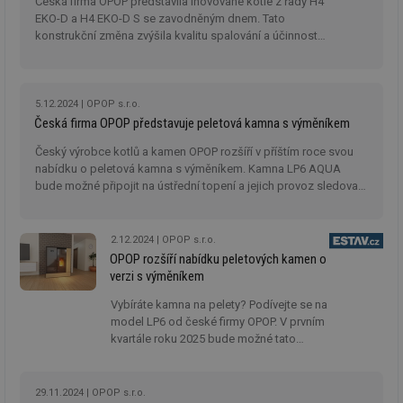
Česká firma OPOP představila inovované kotle z řady H4
EKO-D a H4 EKO-D S se zavodněným dnem. Tato
konstrukční změna zvýšila kvalitu spalování a účinnost
kotle na tuhá paliva.
5.12.2024
OPOP s.r.o.
Česká firma OPOP představuje peletová kamna s výměníkem
Český výrobce kotlů a kamen OPOP rozšíří v příštím roce svou
nabídku o peletová kamna s výměníkem. Kamna LP6 AQUA
bude možné připojit na ústřední topení a jejich provoz sledovat
i na dálku.
2.12.2024
OPOP s.r.o.
OPOP rozšíří nabídku peletových kamen o
verzi s výměníkem
Vybíráte kamna na pelety? Podívejte se na
model LP6 od české firmy OPOP. V prvním
kvartále roku 2025 bude možné tato
kamna pořídit i ve verzi s teplovodním
výměníkem. Přečtěte si, jaké jsou výhody
peletových kamen, z jakých designů si
29.11.2024
OPOP s.r.o.