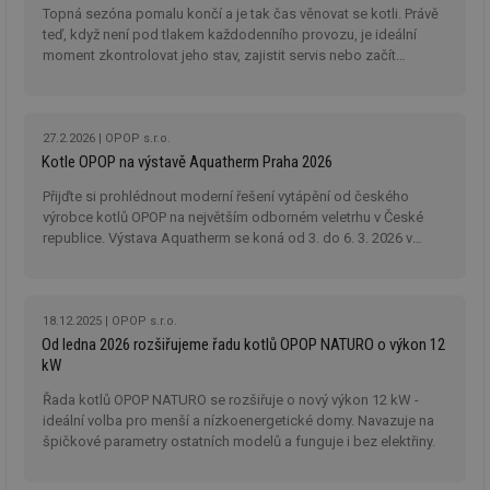
Topná sezóna pomalu končí a je tak čas věnovat se kotli. Právě
teď, když není pod tlakem každodenního provozu, je ideální
moment zkontrolovat jeho stav, zajistit servis nebo začít
přemýšlet o výměně.
27.2.2026
OPOP s.r.o.
Kotle OPOP na výstavě Aquatherm Praha 2026
Přijďte si prohlédnout moderní řešení vytápění od českého
výrobce kotlů OPOP na největším odborném veletrhu v České
republice. Výstava Aquatherm se koná od 3. do 6. 3. 2026 v
areálu PVA EXPO Praha.
18.12.2025
OPOP s.r.o.
Od ledna 2026 rozšiřujeme řadu kotlů OPOP NATURO o výkon 12
kW
Řada kotlů OPOP NATURO se rozšiřuje o nový výkon 12 kW -
ideální volba pro menší a nízkoenergetické domy. Navazuje na
špičkové parametry ostatních modelů a funguje i bez elektřiny.