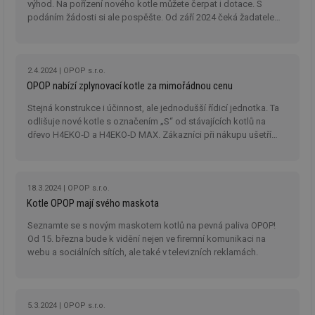
výhod. Na pořízení nového kotle můžete čerpat i dotace. S
podáním žádosti si ale pospěšte. Od září 2024 čeká žadatele
několik změn.
2.4.2024
OPOP s.r.o.
OPOP nabízí zplynovací kotle za mimořádnou cenu
Stejná konstrukce i účinnost, ale jednodušší řídicí jednotka. Ta
odlišuje nové kotle s označením „S“ od stávajících kotlů na
dřevo H4EKO‑D a H4EKO‑D MAX. Zákazníci při nákupu ušetří
několik tisíc.
18.3.2024
OPOP s.r.o.
Kotle OPOP mají svého maskota
Seznamte se s novým maskotem kotlů na pevná paliva OPOP!
Od 15. března bude k vidění nejen ve firemní komunikaci na
webu a sociálních sítích, ale také v televizních reklamách.
5.3.2024
OPOP s.r.o.