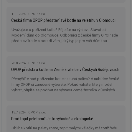
1.11.2024
OPOP s.r.o.
Česká firma OPOP představí své kotle na veletrhu v Olomouci
Uvažujete o pořízení kotle? Přijeďte na výstavu Stavotech -
Moderní dům do Olomouce. Odborníci z české firmy OPOP zde
představí kotle a poradí vám, jaký typ je pro váš dům tou
nejlepší volbou.
20.8.2024
OPOP s.r.o.
OPOP představí kotle na Země živitelce v Českých Budějovicích
Přemýšlíte nad pořízením kotle na tuhá paliva? V nabídce české
firmy OPOP si zaručeně vyberete. Pokud váháte, který model
vybrat, přijďte se podívat na výstavu Země živitelka v Českých
Budějovicích.
15.7.2024
OPOP s.r.o.
Proč topit peletami? Je to výhodné a ekologické
Obliba kotlů na pelety roste, topit malými válečky má totiž řadu