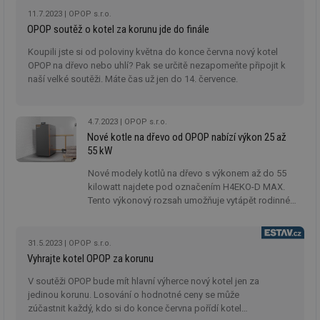
řešení zajistí kombinovaný kotel na dřevo a pelety
11.7.2023
OPOP s.r.o.
mv
2 měsíce 4
Te
Airtable
od českého výrobce OPOP.
OPOP soutěž o kotel za korunu jde do finále
týdny
co
.tzb-info.cz
po
sl
Koupili jste si od poloviny května do konce června nový kotel
už
OPOP na dřevo nebo uhlí? Pak se určitě nezapomeňte připojit k
int
naší velké soutěži. Máte čas už jen do 14. července.
vý
vl
po
Air
us
4.7.2023
OPOP s.r.o.
už
Nové kotle na dřevo od OPOP nabízí výkon 25 až
pr
int
55 kW
tě
Nové modely kotlů na dřevo s výkonem až do 55
id
vytapeni.tzb-
10 let
Te
kilowatt najdete pod označením H4EKO-D MAX.
info.cz
co
po
Tento výkonový rozsah umožňuje vytápět rodinné
vy
domy a jiné středně velké objekty. Kotle se pyšní
se
prostornou palivovou šachtou o objemu až 201 litrů
id
stavba.tzb-
10 let
Te
a můžete přikládat i půlmetrová polena. Vysoká
31.5.2023
OPOP s.r.o.
info.cz
co
účinnost navíc zajistí nižší spotřebu paliva.
Vyhrajte kotel OPOP za korunu
po
vy
se
V soutěži OPOP bude mít hlavní výherce nový kotel jen za
jedinou korunu. Losování o hodnotné ceny se může
_hjFirstSeen
29 minut
So
Hotjar Ltd
zúčastnit každý, kdo si do konce června pořídí kotel
59 sekund
na
.tzb-info.cz