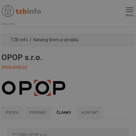
Menu
REKLAMA
TZB-info
Katalog firem a výrobků
OPOP s.r.o.
www.opop.cz
PROFIL
VÝROBKY
ČLÁNKY
KONTAKT
17.7.2026
OPOP s.r.o.