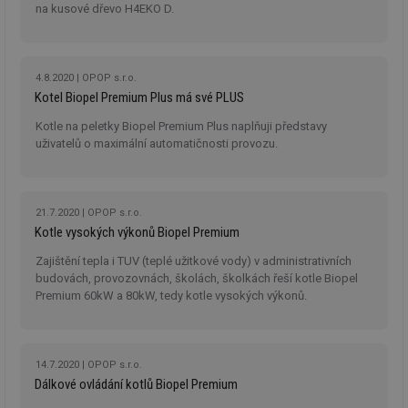
cookie se
informace
na kusové dřevo H4EKO D.
za
používá k
jak konco
už
rozlišení
uživatel p
pr
jedinečných
webové st
na
uživatelů
a jakoukol
op
přiřazením
reklamu, 
re
4.8.2020
OPOP s.r.o.
náhodně
koncový už
n
vygenerovaného
mohl vidě
Kotel Biopel Premium Plus má své PLUS
re
čísla jako
návštěvou
identifikátoru
uvedenéh
si23
www.tzb-info.cz
2 měsíce
Ta
Kotle na peletky Biopel Premium Plus naplňuji představy
klienta. Je
webu.
po
uživatelů o maximální automatičnosti provozu.
součástí
uk
každého
id
vytahy.tzb-
10 let
Tento sou
už
požadavku na
info.cz
cookie se
pr
stránku na webu
používá k c
in
a slouží k
analýze a
pr
výpočtu údajů o
optimaliza
21.7.2020
OPOP s.r.o.
úč
návštěvnících,
reklamníc
Kotle vysokých výkonů Biopel Premium
relacích a
kampaní v
si23
elektro.tzb-info.cz
2 měsíce
Ta
kampaních pro
DoubleClic
po
analytické
Zajištění tepla i TUV (teplé užitkové vody) v administrativních
Google Ta
uk
přehledy webů.
Suite
budovách, provozovnách, školách, školkách řeší kotle Biopel
už
pr
Premium 60kW a 80kW, tedy kotle vysokých výkonů.
tuuid
.creative-
1 rok
Tento sou
in
serving.com
cookie nas
pr
hlavně
úč
bidswitch.
aby byly
a-title
oze.tzb-info.cz
Zavřením
T
reklamní 
14.7.2020
OPOP s.r.o.
prohlížeče
co
pro návšt
po
Dálkové ovládání kotlů Biopel Premium
webu
uk
relevantněj
ti