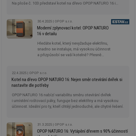
Na ploše č. 103 představí kotel na dřevo OPOP NATURO 16 i
další produkty.
30.4.2025
OPOP s.r.o.
Moderní zplynovací kotel: OPOP NATURO
16 v detailu
Hledáte kotel, který nevyžaduje elektřinu,
snadno se instaluje, má vysokou účinnost
a přizpůsobí se vaší kotelně? Přesně
takový je OPOP NATURO 16 - moderní
zplynovací kotel na dřevo od českého
výrobce. Zaujme nejen technickými
22.4.2025
OPOP s.r.o.
parametry, ale i drobnými vychytávkami,
Kotel na dřevo OPOP NATURO 16: Nejen směr otevírání dvířek si
které oceníte každý den.
nastavíte dle potřeby
OPOP NATURO 16 nabízí variabilitu směru otevírání dvířek
i umístění roštovací páky, funguje bez elektřiny a má vysokou
účinnost. Ideální pro ty, kteří chtějí jednoduché, ale chytré řešení.
31.3.2025
OPOP s.r.o.
OPOP NATURO 16: Vytápění dřevem s 90% účinností