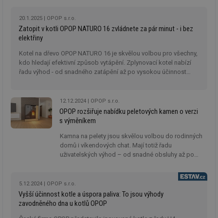
20.1.2025
OPOP s.r.o.
Zatopit v kotli OPOP NATURO 16 zvládnete za pár minut - i bez
elektřiny
Kotel na dřevo OPOP NATURO 16 je skvělou volbou pro všechny,
kdo hledají efektivní způsob vytápění. Zplynovací kotel nabízí
řadu výhod - od snadného zatápění až po vysokou účinnost
spalování.
12.12.2024
OPOP s.r.o.
OPOP rozšiřuje nabídku peletových kamen o verzi
s výměníkem
Kamna na pelety jsou skvělou volbou do rodinných
domů i víkendových chat. Mají totiž řadu
uživatelských výhod – od snadné obsluhy až po
velký zásobník. Český výrobce OPOP v prvním
kvartále roku 2025 rozšíří nabídku kamen o verzi
s teplovodním výměníkem – LP6 AQUA.
5.12.2024
OPOP s.r.o.
Vyšší účinnost kotle a úspora paliva: To jsou výhody
zavodněného dna u kotlů OPOP