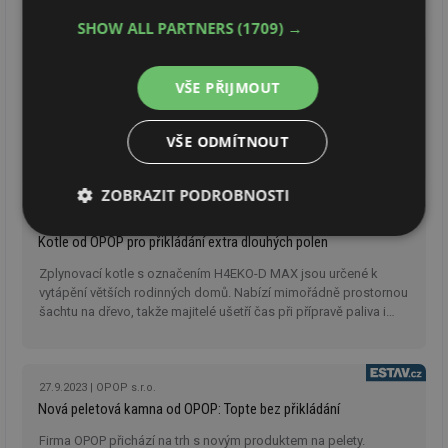
SHOW ALL PARTNERS
(1709) →
21.11.2023
OPOP s.r.o.
Ke kotli OPOP palivo zadarmo
VŠE PŘIJMOUT
Získejte 75 kilogramů pelet nebo 50 kilogramů dřevní
briket. Ke kotlům na biomasu od firmy OPOP nyní dostanete
VŠE ODMÍTNOUT
poukaz pro odběr paliva značky Biomac.
ZOBRAZIT PODROBNOSTI
15.11.2023
OPOP s.r.o.
Nezbytně
Výkonové
Soubory
Kotle od OPOP pro přikládání extra dlouhých polen
nutné
soubory
cílení
soubory
Zplynovací kotle s označením H4EKO-D MAX jsou určené k
vytápění větších rodinných domů. Nabízí mimořádně prostornou
šachtu na dřevo, takže majitelé ušetří čas při přípravě paliva i
přikládání.
Funkční soubory
Nezařazené
soubory
27.9.2023
OPOP s.r.o.
Nová peletová kamna od OPOP: Topte bez přikládání
Firma OPOP přichází na trh s novým produktem na pelety.