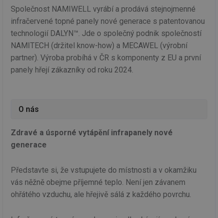
Společnost NAMIWELL vyrábí a prodává stejnojmenné
infračervené topné panely nové generace s patentovanou
technologií DALYN™. Jde o společný podnik společností
NAMITECH (držitel know-how) a MECAWEL (výrobní
partner). Výroba probíhá v ČR s komponenty z EU a první
panely hřejí zákazníky od roku 2024.
O nás
Zdravé a úsporné vytápění infrapanely nové
generace
Představte si, že vstupujete do místnosti a v okamžiku
vás něžně obejme příjemné teplo. Není jen závanem
ohřátého vzduchu, ale hřejivě sálá z každého povrchu.