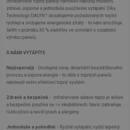
Infračervené topné panely namiwell nabízejí moderní,
zdravé, úsporné a jednoduše použitelné vytápění. Díky
Technologii DALYN™ dosahujeme požadovaných teplot
rychleji a snižujeme energetické ztráty - to nám umožňuje
šetřit v průměru 30 % elektřiny ve srovnání s ostatními
výrobci panelů.
S NÁMI VYTÁPÍTE
Nejúsporněji
- Dostupná cena, desetiletí bezúdržbového
provozu a úspora energie - to dělá z topných panelů
namiwell velmi efektivní topný systém.
Zdravě a bezpečně
- Infračervené sálavé teplo je léčivé
a bezpečné, používá se i v inkubátorech. Navíc zabraňuje
růstu plísní a nevíří prach a alergeny.
Jednoduše a pohodlně
- Rychlé vytápění, vyšší tepelný