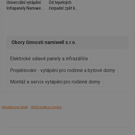
Univerzální vytápění:
Od tepelných
ná
je
Infrapanely Namiwell
čerpadel zpět k
kte
si poradí i se
jednoduchosti:
id
specifickým
infrapanely nové
př
úč
prostorem
generace
An
id
energetika.tzb-
10 let
Te
info.cz
co
Obory činnosti namiwell s.r.o.
po
vy
se
Elektrické sálavé panely a infrazářiče
_hjIncludedInSessionSample
1 minuta
Te
Hotjar Ltd
59 sekund
co
kalkulator.tzb-
Projektování - vytápění pro rodinné a bytové domy
na
info.cz
ab
Ho
Montáž a servis vytápění pro rodinné domy
zd
ná
za
vz
de
de
Aktualizovat údaje
Vložit krátkou zprávu
re
we
_hjIncludedInSessionSample
1 minuta
Te
Hotjar Ltd
59 sekund
co
voda.tzb-
na
info.cz
ab