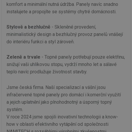
komfort a minimální nutná údržba. Panely navíc snadno
instalujete a propojíte se systémy chytré domácnosti.
Stylově a bezhlučně
- Skleněné provedení,
minimalistický design a bezhlučný provoz panelů vnášejí
do interiéru funkci a styl zároveň.
Zeleně a trvale
- Topné panely potřebují pouze elektřinu,
snižují vaši uhlíkovou stopu, vydrží mnoho let a sálavé
teplo navíc prodlužuje životnost stavby.
Jsme česká firma. Naší specializací a vášní jsou
infračervené topné panely pro domácí i komerční využití
a jejich uplatnění jako plnohodnotný a úsporný topný
systém.
V roce 2024 jsme spojili inovativní technologii a know-
how v oblasti efektivního vytápění od společnosti
NAMITECH s rozsáhlými výrobními zkušenostmi