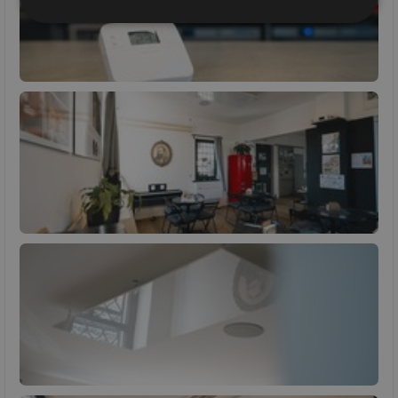
Nezbytně
Výkonové
Soubory
nutné
soubory
cílení
soubory
Funkční soubory
Nezařazené
soubory
Nezbytně nutné soubory
Výkonové soubory
Soubory cílení
Funkční soubory
Nezařazené soubory
Nezbytně nutné soubory cookie umožňují základní
funkce webových stránek, jako je přihlášení
uživatele a správa účtu. Webové stránky nelze bez
nezbytně nutných souborů cookie správně používat.