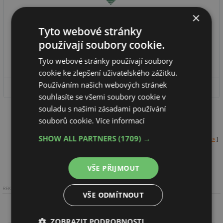
×
DS FOREST TRADE, s.r.o.
Tyto webové stránky
Prodej dřeva - 5 kategorií: Palubky (obkladové, podlahové, fasádní -
používají soubory cookie.
smrk, borovice, tl. 12,5-28 mm), Terasová prkna (dřevěná ...
Tyto webové stránky používají soubory
cookie ke zlepšení uživatelského zážitku.
Používáním našich webových stránek
DETAIL FIRMY
souhlasíte se všemi soubory cookie v
souladu s našimi zásadami používání
souborů cookie.
Více informací
SHOW ALL PARTNERS
(1709) →
[
neaktuální záznamy (2) >>>
]
VŠE PŘIJMOUT
REKLAMA
VŠE ODMÍTNOUT
ZOBRAZIT PODROBNOSTI