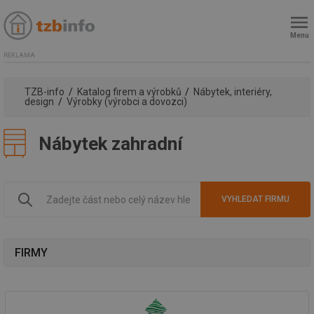
Menu
REKLAMA
TZB-info
Katalog firem a výrobků
Nábytek, interiéry,
design
Výrobky (výrobci a dovozci)
Nábytek zahradní
FIRMY