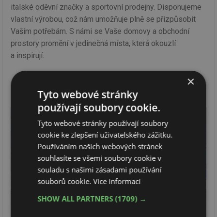
italské oděvní značky a sportovní prodejny. Disponujeme
vlastní výrobou, což nám umožňuje plně se přizpůsobit
Vašim potřebám. S námi se Vaše domovy a obchodní
prostory promění v jedinečná místa, která okouzlí
a inspirují.
×
FOTOGALERIE
Tyto webové stránky
používají soubory cookie.
Tyto webové stránky používají soubory
cookie ke zlepšení uživatelského zážitku.
Používáním našich webových stránek
souhlasíte se všemi soubory cookie v
souladu s našimi zásadami používání
souborů cookie.
Více informací
SHOW ALL PARTNERS
(1709) →