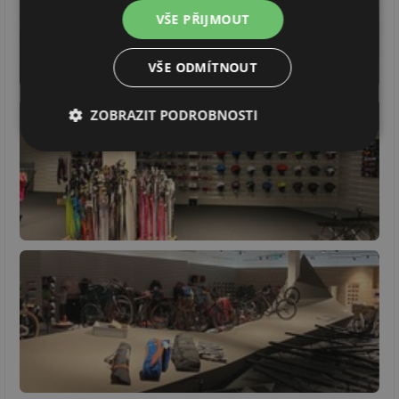
VŠE PŘIJMOUT
VŠE ODMÍTNOUT
ZOBRAZIT PODROBNOSTI
Nezbytně
Výkonové
Soubory
nutné
soubory
cílení
soubory
Funkční soubory
Nezařazené
soubory
Nezbytně nutné soubory
Výkonové soubory