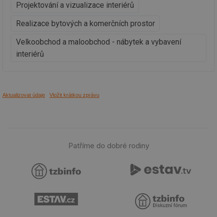
Projektování a vizualizace interiérů
ce
pr
poč
Realizace bytových a komerčních prostor
Ne
žá
id
Velkoobchod a maloobchod - nábytek a vybavení
in
interiérů
id
vetrani.tzb-
10 let
Te
info.cz
co
po
vy
se
Aktualizovat údaje
Vložit krátkou zprávu
_hjIncludedInSessionSample
1 minuta
Te
Hotjar Ltd
59 sekund
co
elektro.tzb-
na
info.cz
ab
Ho
zd
ná
Patříme do dobré rodiny
za
vz
de
de
re
we
mv
2 měsíce 4
Te
Airtable
týdny
co
.tzb-info.cz
po