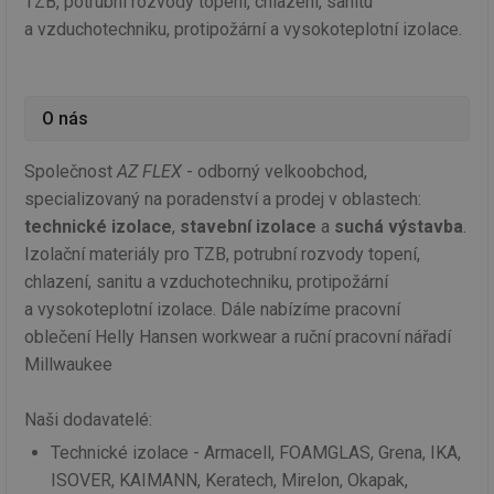
TZB, potrubní rozvody topení, chlazení, sanitu
a vzduchotechniku, protipožární a vysokoteplotní izolace.
O nás
Společnost
AZ FLEX
- odborný velkoobchod,
specializovaný na poradenství a prodej v oblastech:
technické izolace
,
stavební izolace
a
suchá výstavba
.
Izolační materiály pro TZB, potrubní rozvody topení,
chlazení, sanitu a vzduchotechniku, protipožární
a vysokoteplotní izolace. Dále nabízíme pracovní
oblečení Helly Hansen workwear a ruční pracovní nářadí
Millwaukee
Naši dodavatelé:
Technické izolace - Armacell, FOAMGLAS, Grena, IKA,
ISOVER, KAIMANN, Keratech, Mirelon, Okapak,