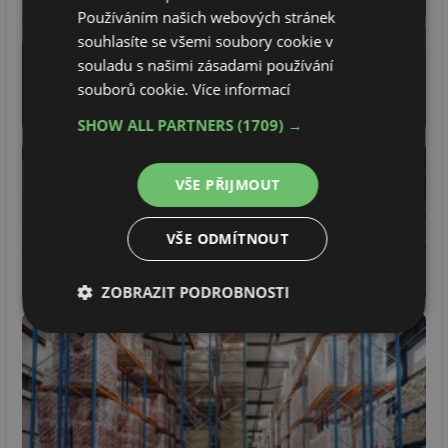
Používáním našich webových stránek
souhlasíte se všemi soubory cookie v
souladu s našimi zásadami používání
souborů cookie.
Více informací
SHOW ALL PARTNERS
(1709) →
VŠE PŘIJMOUT
VŠE ODMÍTNOUT
ZOBRAZIT PODROBNOSTI
Nezbytně
Výkonové
Soubory
nutné
soubory
cílení
soubory
Funkční soubory
Nezařazené