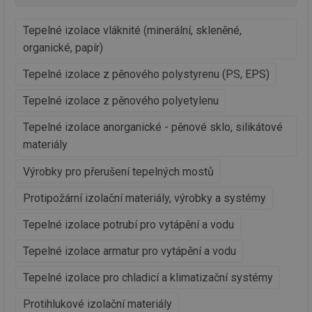
de
de
re
Tepelné izolace vláknité (minerální, skleněné,
we
organické, papír)
_dc_gtm_UA-5901706-1
.tzb-info.cz
58 sekund
Te
co
Tepelné izolace z pěnového polystyrenu (PS, EPS)
př
w
po
Tepelné izolace z pěnového polyetylenu
Sp
Go
da
Tepelné izolace anorganické - pěnové sklo, silikátové
kó
Po
materiály
lz
za
Výrobky pro přerušení tepelných mostů
nu
be
sk
Protipožární izolační materiály, výrobky a systémy
fu
sp
ná
Tepelné izolace potrubí pro vytápění a vodu
je
kte
id
Tepelné izolace armatur pro vytápění a vodu
př
úč
Tepelné izolace pro chladicí a klimatizační systémy
An
id
energetika.tzb-
10 let
Te
Protihlukové izolační materiály
info.cz
co