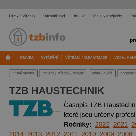
Firmy a výrobky
Kalendář akcí
Diskuze
Tabulky a výpočty
Prá
pr
STAVBA
VYTÁPĚNÍ
VĚTRÁNÍ / KLIMATIZACE
VODA / KAN
hrubá stavba
izolace / střechy / fasády
okna / dveře
podlahy /
TZB HAUSTECHNIK
Časopis TZB Haustechni
které jsou určeny profes
Ročníky:
2022
2021
2
2014
2013
2012
2011
2010
2009
2008