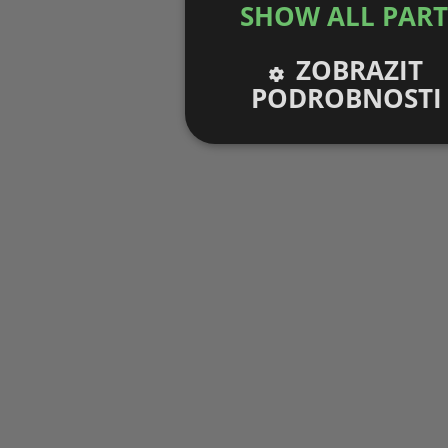
SHOW ALL PAR
ZOBRAZIT
PODROBNOSTI
Nezbytně nutné
Výko
soubory
sou
Nezbytně nutné soubory
V
Nezbytně nutné soubory cookie umožňu
stránky nelze bez nezbytně nutných s
Pro
Název
Do
g_state
.fo
inf