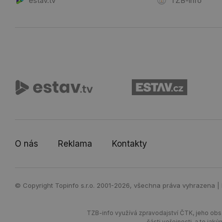
estav.tv
TZB-info
O nás
Reklama
Kontakty
© Copyright Topinfo s.r.o. 2001-2026, všechna práva vyhrazena |
TZB-info využívá zpravodajství ČTK, jeho obsa
části veřejnosti, a to j