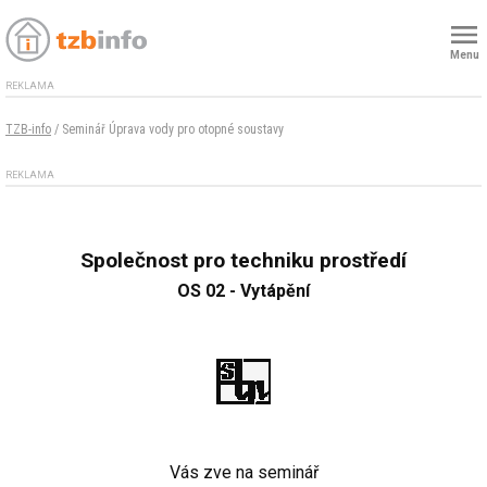
Menu
REKLAMA
TZB-info
/ Seminář Úprava vody pro otopné soustavy
REKLAMA
Společnost pro techniku prostředí
OS 02 - Vytápění
Vás zve na seminář