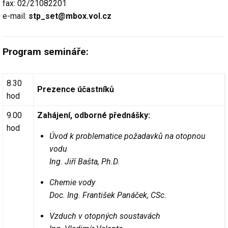
fax: 02/21082201
e-mail:
stp_set@mbox.vol.cz
Program semináře:
8.30
Prezence účastníků
hod
9.00
Zahájení, odborné přednášky:
hod
Úvod k problematice požadavků na otopnou
vodu
Ing. Jiří Bašta, Ph.D.
Chemie vody
Doc. Ing. František Panáček, CSc.
Vzduch v otopných soustavách