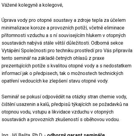
Vážené kolegyně a kolegové,
Úprava vody pro otopné soustavy a zdroje tepla za účelem
minimalizace koroze a provozních potíží, včetně eliminace
přítomnosti vzduchu a s ní souvisejícím hlukem v otopných
soustavách nabývá stále větší důležitosti. Odborná sekce
Vytápění Společnosti pro techniku prostředí pro Vás připravila
tento seminář na základě četných ohlasů z praxe
prezentujících potíže s kvalitou otopné vody a s nedostatkem
informací jak o předpisech, tak o možnostech technických
opatření vedoucích ke zlepšení stavu otopné vody.
Seminář se pokusí odpovědět na otázky stran chemie vody,
čištění usazenin a kalů, předpisů týkajících se požadavků na
otopnou vodu, vstupu a likvidace vzduchu v otopných
soustavách a provozních zkušeností s oběhovou vodou.
Ing. Jiří Bašta, Ph.D. -
odborný garant semináře