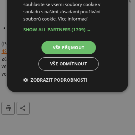
provozovatele, specifikaci jejich odpovědnosti ve vztahu k
souhlasíte se všemi soubory cookie v
odběrateli v souladu se smlouvou podle § 8 odst. 2
souladu s našimi zásadami používání
zákona,
souborů cookie.
Více informací
dobu plnění.
SHOW ALL PARTNERS
(1709) →
(Podle vyhlášky č. 146/2004 Sb., která novelizuje vyhlášku č.
VŠE PŘIJMOUT
428/20001 Sb.
Ministerstva zemědělství, kterou se provádí
zákon č.
274/2001 Sb.
, o vodovodech a kanalizacích pro
VŠE ODMÍTNOUT
veřejnou potřebu a o změně některých zákonů (zákon o
vodovodech a kanalizacích).
ZOBRAZIT PODROBNOSTI
Nezbytně
Výkonové
Soubory
nutné
soubory
cílení
soubory
tisk
Funkční soubory
Nezařazené
soubory