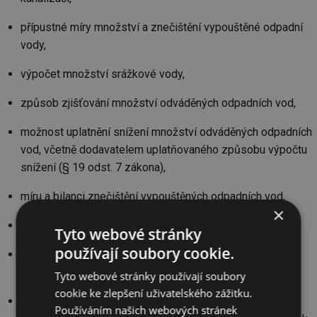
přípustné míry množství a znečištění vypouštěné odpadní
vody,
výpočet množství srážkové vody,
způsob zjišťování množství odváděných odpadních vod,
možnost uplatnění snížení množství odváděných odpadních
vod, včetně dodavatelem uplatňovaného způsobu výpočtu
snížení (§ 19 odst. 7 zákona),
míru a bilanci znečištění vypouštěných odpadních vod,
×
způsob stanovení ceny a způsob jejího zveřejnění,
Tyto webové stránky
používají soubory cookie.
způsob fakturace, včetně případných záloh, a způsob
plateb,
Tyto webové stránky používají soubory
cookie ke zlepšení uživatelského zážitku.
v případě, že vlastník kanalizace je odlišný od
Používáním našich webových stránek