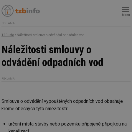
Menu
REKLAMA
TZB-info
/ Náležitosti smlouvy o odvádění odpadních vod
Náležitosti smlouvy o
odvádění odpadních vod
REKLAMA
Smlouva o odvádění vypouštěných odpadních vod obsahuje
kromě obecných tyto náležitosti:
určení místa stavby nebo pozemku připojené přípojkou na
kanalizaci,