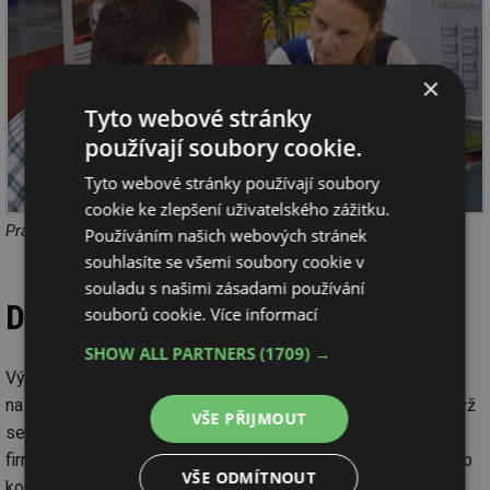
×
Tyto webové stránky
používají soubory cookie.
Tyto webové stránky používají soubory
cookie ke zlepšení uživatelského zážitku.
Právní poradna Petry Adámkové na stánku TZB-info a ESTAV.cz
Používáním našich webových stránek
souhlasíte se všemi soubory cookie v
souladu s našimi zásadami používání
Další technické zajímavosti
souborů cookie.
Více informací
SHOW ALL PARTNERS
(1709) →
Výrobci umí najít inovace i u takových věcí, jakými jsou sušák
na ručníky, koupelnová skříňka nebo elektrický přímotop. Když
VŠE PŘIJMOUT
se zkombinují všechny tři věci dohromady, vznikne novinka
firmy Zehnder jménem Zenia. Jedná se o elektrické topení do
VŠE ODMÍTNOUT
koupelny, které funguje i jako rychlá a esteticky příjemná