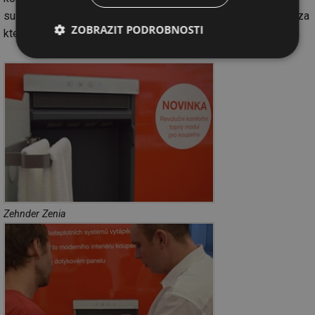
sušička ručníků. Topný panel totiž tvoří dveře mělké skřínky, za
ZOBRAZIT PODROBNOSTI
kterou se skrývají držáky na osušky.
Nezbytně
Výkonové
Soubory
nutné
soubory
cílení
soubory
Funkční soubory
Nezařazené
soubory
Zehnder Zenia
Nezbytně nutné soubory
Výkonové soubory
Soubory cílení
Funkční soubory
Nezařazené soubory
Nezbytně nutné soubory cookie umožňují základní