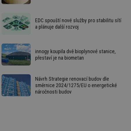
_hjIncludedInSessionSample
1 minuta
Te
Hotjar Ltd
59 sekund
co
stavba.tzb-
na
info.cz
ab
Ho
EDC spouští nové služby pro stabilitu sítí
zd
ná
a plánuje další rozvoj
za
vz
de
de
re
we
innogy koupila dvě bioplynové stanice,
přestaví je na biometan
id
www.tzb-
10 let
Te
info.cz
co
po
vy
se
Návrh Strategie renovací budov dle
id
m.tzb-info.cz
10 let
Te
směrnice 2024/1275/EU o energetické
co
náročnosti budov
po
vy
se
_hjIncludedInSessionSample
1 minuta
Te
Hotjar Ltd
59 sekund
co
www.tzb-
na
info.cz
ab
Ho
zd