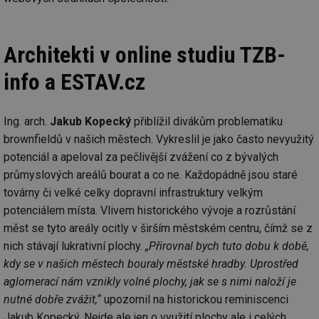
Architekti v online studiu TZB-
info a ESTAV.cz
Ing. arch.
Jakub Kopecký
přiblížil divákům problematiku
brownfieldů v našich městech. Vykreslil je jako často nevyužitý
potenciál a apeloval za pečlivější zvážení co z bývalých
průmyslových areálů bourat a co ne. Každopádně jsou staré
továrny či velké celky dopravní infrastruktury velkým
potenciálem místa. Vlivem historického vývoje a rozrůstání
měst se tyto areály ocitly v širším městském centru, čímž se z
nich stávají lukrativní plochy.
„Přirovnal bych tuto dobu k době,
kdy se v našich městech bouraly městské hradby. Uprostřed
aglomerací nám vznikly volné plochy, jak se s nimi naloží je
nutné dobře zvážit,“
upozornil na historickou reminiscenci
Jakub Kopecký. Nejde ale jen o využití plochy ale i celých