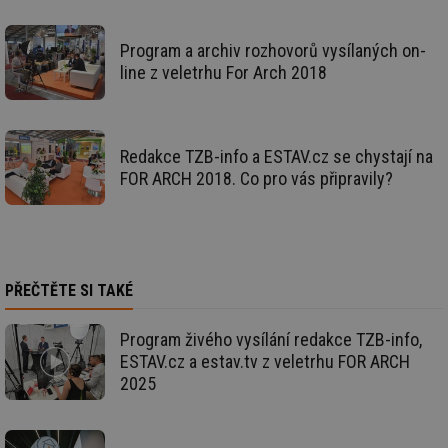
_hjIncludedInSessionSample
1 minuta
Te
Hotjar Ltd
59 sekund
co
voda.tzb-
na
info.cz
Program a archiv rozhovorů vysílaných on-
ab
Ho
line z veletrhu For Arch 2018
zd
ná
za
vz
de
de
Redakce TZB-info a ESTAV.cz se chystají na
re
FOR ARCH 2018. Co pro vás připravily?
we
__gfp_64b
1 rok
Je
Gemius
so
.tzb-info.cz
kt
spr
da
co
PŘEČTĚTE SI TAKÉ
ná
we
Program živého vysílání redakce TZB-info,
__cf_bm
29 minut
Te
Cloudflare Inc.
59 sekund
co
.vimeo.com
ESTAV.cz a estav.tv z veletrhu FOR ARCH
po
ro
2025
li
To
př
by