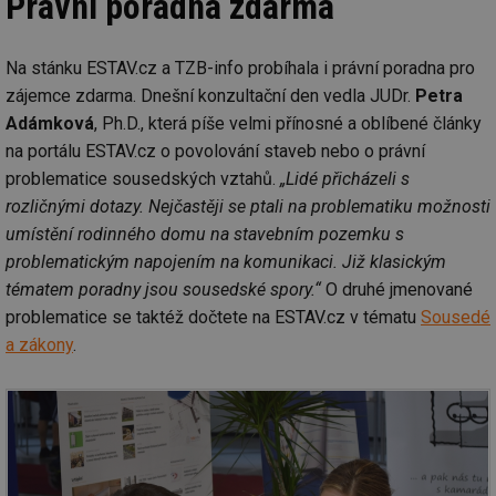
Právní poradna zdarma
Na stánku ESTAV.cz a TZB-info probíhala i právní poradna pro
zájemce zdarma. Dnešní konzultační den vedla JUDr.
Petra
Adámková
, Ph.D., která píše velmi přínosné a oblíbené články
na portálu ESTAV.cz o povolování staveb nebo o právní
problematice sousedských vztahů.
„Lidé přicházeli s
rozličnými dotazy. Nejčastěji se ptali na problematiku možnosti
umístění rodinného domu na stavebním pozemku s
problematickým napojením na komunikaci. Již klasickým
tématem poradny jsou sousedské spory.“
O druhé jmenované
problematice se taktéž dočtete na ESTAV.cz v tématu
Sousedé
a zákony
.