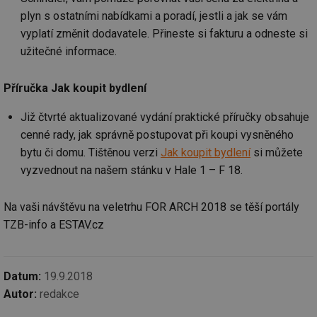
info.cz
co
po
plyn s ostatními nabídkami a poradí, jestli a jak se vám
vy
vyplatí změnit dodavatele. Přineste si fakturu a odneste si
se
užitečné informace.
_hjIncludedInSessionSample
1 minuta
Te
Hotjar Ltd
59 sekund
co
vetrani.tzb-
na
info.cz
ab
Příručka Jak koupit bydlení
Ho
zd
ná
Již čtvrté aktualizované vydání praktické příručky obsahuje
za
vz
cenné rady, jak správně postupovat při koupi vysněného
de
bytu či domu. Tištěnou verzi
Jak koupit bydlení
si můžete
de
re
vyzvednout na našem stánku v Hale 1 – F 18.
we
id
voda.tzb-
10 let
Te
info.cz
co
Na vaši návštěvu na veletrhu FOR ARCH 2018 se těší portály
po
vy
TZB-info a ESTAV.cz
se
id
kalkulator.tzb-
1 rok
Te
info.cz
co
po
Datum:
19.9.2018
vy
se
Autor:
redakce
id
oze.tzb-info.cz
10 let
Te