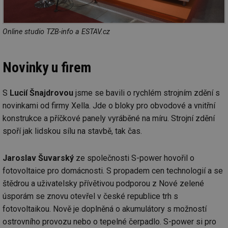
Online studio TZB-info a ESTAV.cz
Novinky u firem
S
Lucií Šnajdrovou
jsme se bavili o rychlém strojním zdění s
novinkami od firmy Xella. Jde o bloky pro obvodové a vnitřní
konstrukce a příčkové panely vyráběné na míru. Strojní zdění
spoří jak lidskou sílu na stavbě, tak čas.
Jaroslav Šuvarský
ze společnosti S-power hovořil o
fotovoltaice pro domácnosti. S propadem cen technologií a se
štědrou a uživatelsky přívětivou podporou z Nové zelené
úsporám se znovu otevřel v české republice trh s
fotovoltaikou. Nově je doplněná o akumulátory s možností
ostrovního provozu nebo o tepelné čerpadlo. S-power si pro