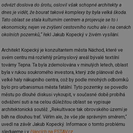
odvézt doslova do šrotu, oslovil však schopné architekty a
dnes je vidět, že bourat takové komplexy by byla velká škoda.
Tato oblast se stala kulturním centrem a projevuje se to i
ekonomicky, nejen ve zvýšení cestovního ruchu ale i na cenách
okolních pozemků,“
řekl Jakub Kopecký v živém vysílání.
Architekt Kopecký je konzultantem města Náchod, které ve
svém centru má rozlehlý průmyslový areál bývalé textilní
továrny Tepna. Ta byla zdemolována v minulých letech, oblast
byla v rukou soukromého investora, který zde plánoval dvě
velké haly nákupního centra, což by podle mnohých odborníků
bylo pro urbanismus města fatální. Tyto pozemky se povedlo
městu po dlouhé diskusi vykoupit, v současné době probíhá
odvážení suti a na celou důležitou oblast se vypisuje
architektonická soutěž. „Rekultivace tak obrovského území je
běh na dlouhou trať. Věřím ale, že vše jde správným směrem,“
uvedl na závěr Jakub Kopecký. Informace o tomto problému
sledujeme i v
článcích na ESTAV.cz
.