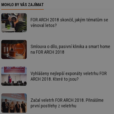
be
MOHLO BY VÁS ZAJÍMAT
sk
fu
sp
ná
FOR ARCH 2018 skončil, jakým tématům se
je
kte
věnoval letos?
id
př
úč
An
id
energetika.tzb-
10 let
Te
Smlouva o dílo, pasivní klinika a smart home
info.cz
co
na FOR ARCH 2018
po
vy
se
_hjIncludedInSessionSample
1 minuta
Te
Hotjar Ltd
59 sekund
co
kalkulator.tzb-
Vyhlášeny nejlepší exponáty veletrhu FOR
na
info.cz
ab
ARCH 2018. Které to jsou?
Ho
zd
ná
za
vz
de
Začal veletrh FOR ARCH 2018. Přinášíme
de
první postřehy z veletrhu
re
we