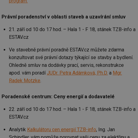
program.
us
už
pr
Právní poradenství v oblasti staveb a uzavírání smluv
int
tě
21. září od 10 do 17 hod. – Hala 1 - F 18, stánek TZB-info a
id
vytapeni.tzb-
10 let
Te
info.cz
co
ESTAV.cz
po
vy
se
Ve stavebně právní poradně ESTAV.cz můžete zdarma
id
stavba.tzb-
10 let
Te
konzultovat své právní dotazy týkající se stavby a bydlení.
info.cz
co
Ohledně smluv na dodávky prací, servis, rekonstrukce
po
vy
apod. vám poradí
JUDr. Petra Adámková, Ph.D.
a
Mgr.
se
Radek Motzke
.
_hjFirstSeen
29 minut
So
Hotjar Ltd
59 sekund
na
.tzb-info.cz
ab
sl
Poradenské centrum: Ceny energií a dodavatelé
ce
pr
22. září od 10 do 17 hod. – Hala 1 - F 18, stánek TZB-info a
poč
Ne
ESTAV.cz
žá
id
in
Analytik
Kalkulátoru cen energií TZB-info
, Ing. Jan
id
forum.tzb-
1 rok
Te
Schindler, vám pomůže porovnat vaši cenu za elektřinu a