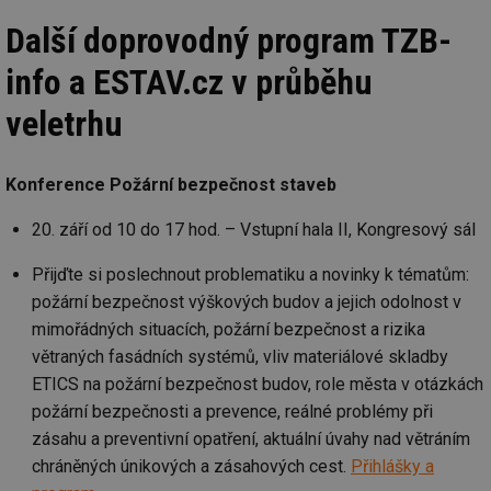
in
Další doprovodný program TZB-
id
vetrani.tzb-
10 let
Te
info.cz
co
info a ESTAV.cz v průběhu
po
vy
se
veletrhu
_hjIncludedInSessionSample
1 minuta
Te
Hotjar Ltd
59 sekund
co
elektro.tzb-
na
info.cz
Konference Požární bezpečnost staveb
ab
Ho
zd
20. září od 10 do 17 hod. – Vstupní hala II, Kongresový sál
ná
za
vz
Přijďte si poslechnout problematiku a novinky k tématům:
de
de
požární bezpečnost výškových budov a jejich odolnost v
re
we
mimořádných situacích, požární bezpečnost a rizika
mv
2 měsíce 4
Te
Airtable
větraných fasádních systémů, vliv materiálové skladby
týdny
co
.tzb-info.cz
ETICS na požární bezpečnost budov, role města v otázkách
po
sl
požární bezpečnosti a prevence, reálné problémy při
už
int
zásahu a preventivní opatření, aktuální úvahy nad větráním
vý
vl
chráněných únikových a zásahových cest.
Přihlášky a
po
Air