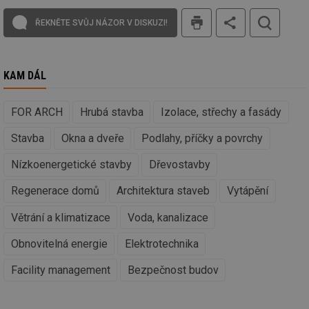
co
tisk
po
ŘEKNĚTE SVŮJ NÁZOR V DISKUZI!
vy
se
_hjIncludedInSessionSample
1 minuta
Te
Hotjar Ltd
59 sekund
co
oze.tzb-info.cz
na
KAM DÁL
ab
Ho
zd
FOR ARCH
Hrubá stavba
Izolace, střechy a fasády
ná
za
vz
Stavba
Okna a dveře
Podlahy, příčky a povrchy
de
de
re
Nízkoenergetické stavby
Dřevostavby
we
Regenerace domů
Architektura staveb
Vytápění
_dc_gtm_UA-5901706-1
.tzb-info.cz
58 sekund
Te
co
př
Větrání a klimatizace
Voda, kanalizace
w
po
Sp
Obnovitelná energie
Elektrotechnika
Go
da
kó
Facility management
Bezpečnost budov
Po
lz
za
nu