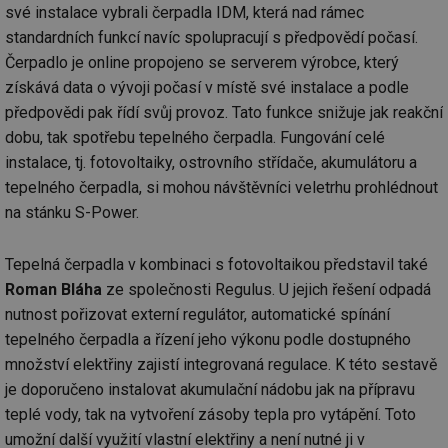
své instalace vybrali čerpadla IDM, která nad rámec
standardních funkcí navíc spolupracují s předpovědí počasí.
Čerpadlo je online propojeno se serverem výrobce, který
získává data o vývoji počasí v místě své instalace a podle
předpovědi pak řídí svůj provoz. Tato funkce snižuje jak reakční
dobu, tak spotřebu tepelného čerpadla. Fungování celé
instalace, tj. fotovoltaiky, ostrovního střídače, akumulátoru a
tepelného čerpadla, si mohou návštěvníci veletrhu prohlédnout
na stánku S-Power.
Tepelná čerpadla v kombinaci s fotovoltaikou představil také
Roman Bláha
ze společnosti Regulus. U jejich řešení odpadá
nutnost pořizovat externí regulátor, automatické spínání
tepelného čerpadla a řízení jeho výkonu podle dostupného
množství elektřiny zajistí integrovaná regulace. K této sestavě
je doporučeno instalovat akumulační nádobu jak na přípravu
teplé vody, tak na vytvoření zásoby tepla pro vytápění. Toto
umožní další využití vlastní elektřiny a není nutné ji v