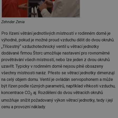
funkce webových stránek, jako je přihlášení
uživatele a správa účtu. Webové stránky nelze bez
nezbytně nutných souborů cookie správně používat.
Provider
/
Název
Vyprší
Po
Zehnder Zenia
Doména
g_state
.forum.tzb-
Zavřením
Sl
Pro řízení větrání jednotlivých místností v rodinném domě je
info.cz
prohlížeče
př
po
výhodné, pokud je možné proud vzduchu dělit do dvou okruhů.
„Třícestný“ vzduchotechnický ventil u větrací jednotky
g_csrf_token
.forum.tzb-
Zavřením
Sl
info.cz
prohlížeče
př
dodávané firmou Štorc umožňuje nastavení pro rovnoměrné
po
provětrávání všech místností, nebo lze jeden z dvou okruhů
id
konference.tzb-
1 rok
Te
info.cz
co
uzavřít. Typicky v rodinném domě nejsou plně obsazeny
po
všechny místnosti naráz. Přesto se větrací jednotky dimenzují
vy
se
na celý objem domu. Ventil je ovládán servopohonem a může
_hjAbsoluteSessionInProgress
29 minut
So
Hotjar Ltd
být řízen podle různých parametrů, například vlhkosti vzduchu,
59 sekund
na
.tzb-info.cz
ab
koncentrace CO
aj. Rozdělení do dvou větracích okruhů
2
sl
ce
umožňuje snížit požadovaný výkon větrací jednotky, tedy i její
pr
poč
cenu a provozní náklady.
Ne
žá
id