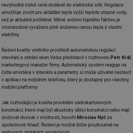
nevýhodně nízké ceně dodávat do elektrické sítě. Regulace
umožňuje zvolit pro ukládání tepla vyšší teplotu otopné vody,
než je aktuálně potřebné. Mírné snížení topného faktoru je
vícenásobně vyváženo plně sníženou cenou tepla z vlastní
elektřiny.
Řešení kvality vnitřního prostředí automatickou regulací
otevírání a stínění oken Velux představil v rozhovoru
Petr Král
,
marketingový manažer firmy. Automatický systém reaguje na
čidla umístěná v interiéru a parametry si může uživatel nastavit
v aplikaci na mobilním telefonu, který je dostupný pro všechny
mobilní platformy.
Jak rozhodující je kvalita provádění sádrokartonových
konstrukcí, které mají být akusticky dělicí konstrukcí nebo mají
snižovat dozvuk v místnosti, hovořil
Miroslav Nyč
ze
společnosti Knauf. Řešení je možné blíže prozkoumat na
webových stránkách společnosti.