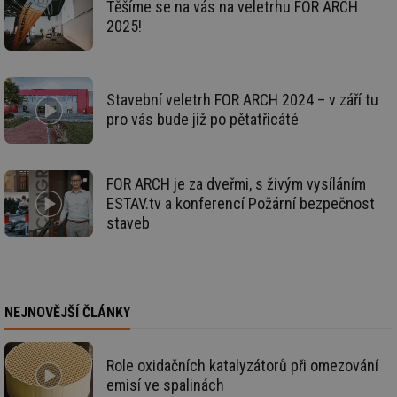
po
Těšíme se na vás na veletrhu FOR ARCH
zp
2025!
po
we
st
sid
forum.tzb-
1 rok
To
info.cz
bě
Stavební veletrh FOR ARCH 2024 – v září tu
so
al
pro vás bude již po pětatřicáté
na
so
re
pr
po
FOR ARCH je za dveřmi, s živým vysíláním
sp
rel
ESTAV.tv a konferencí Požární bezpečnost
staveb
_hjIncludedInSessionSample
1 minuta
Te
Hotjar Ltd
59 sekund
co
energetika.tzb-
na
info.cz
ab
Ho
zd
ná
NEJNOVĚJŠÍ ČLÁNKY
za
vz
de
de
re
Role oxidačních katalyzátorů při omezování
we
emisí ve spalinách